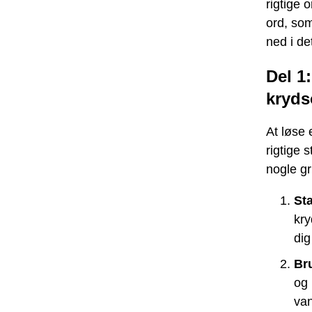
rigtige o
ord, so
ned i de
Del 1
kryds
At løse 
rigtige 
nogle g
St
kry
di
Br
og 
van