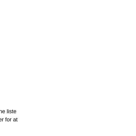
e liste
r for at