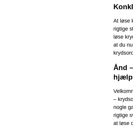
Konkl
At løse 
rigtige 
løse kry
at du nu
krydsord
Ånd –
hjælp
Velkomme
– kryds
nogle ga
rigtige s
at løse 