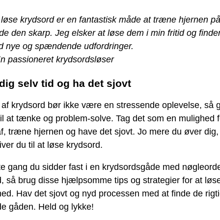
 løse krydsord er en fantastisk måde at træne hjernen p
de den skarp. Jeg elsker at løse dem i min fritid og finde
id nye og spændende udfordringer.
n passioneret krydsordsløser
 dig selv tid og ha det sjovt
af krydsord bør ikke være en stressende oplevelse, så g
 til at tænke og problem-solve. Tag det som en mulighed f
f, træne hjernen og have det sjovt. Jo mere du øver dig,
iver du til at løse krydsord.
e gang du sidder fast i en krydsordsgåde med nøgleord
, så brug disse hjælpsomme tips og strategier for at løs
ed. Hav det sjovt og nyd processen med at finde de rigt
de gåden. Held og lykke!