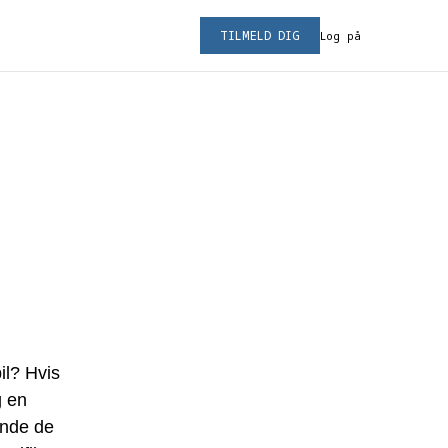
TILMELD DIG
Log på
il? Hvis
g en
inde de