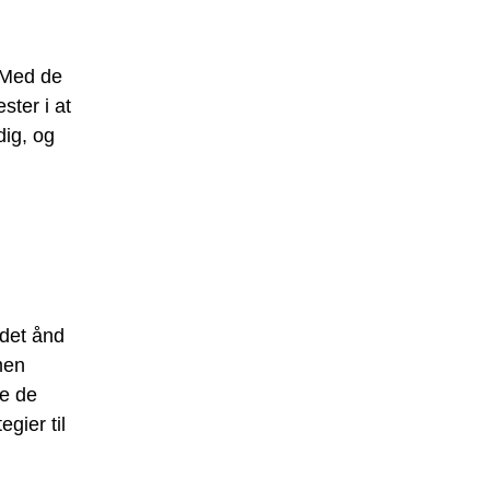
. Med de
ster i at
dig, og
rdet ånd
men
de de
egier til