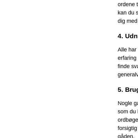
ordene t
kan du s
dig med
4. Udn
Alle har
erfaring
finde sv
generalv
5. Bru
Nogle ga
som du i
ordbøger
forsigti
gåden.