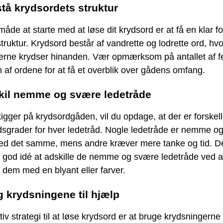
stå krydsordets struktur
åde at starte med at løse dit krydsord er at få en klar f
struktur. Krydsord består af vandrette og lodrette ord, hvo
erne krydser hinanden. Vær opmærksom på antallet af fe
af ordene for at få et overblik over gådens omfang.
kil nemme og svære ledetråde
igger på krydsordgåden, vil du opdage, at der er forskell
sgrader for hver ledetråd. Nogle ledetråde er nemme o
ed det samme, mens andre kræver mere tanke og tid. D
 god idé at adskille de nemme og svære ledetråde ved a
dem med en blyant eller farver.
g krydsningene til hjælp
tiv strategi til at løse krydsord er at bruge krydsningern