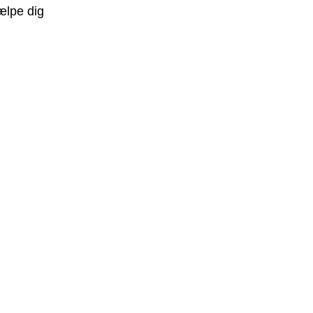
ælpe dig