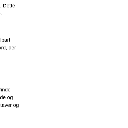
. Dette
.
lbart
ord, der
i
finde
gde og
taver og