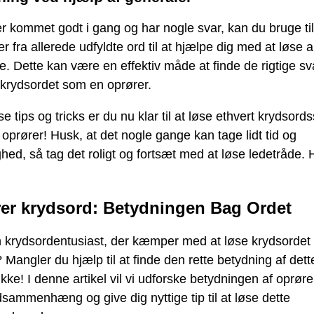
r kommet godt i gang og har nogle svar, kan du bruge ti
r fra allerede udfyldte ord til at hjælpe dig med at løse 
e. Dette kan være en effektiv måde at finde de rigtige sv
 krydsordet som en oprører.
e tips og tricks er du nu klar til at løse ethvert krydsord
oprører! Husk, at det nogle gange kan tage lidt tid og
hed, så tag det roligt og fortsæt med at løse ledetråde. 
er krydsord: Betydningen Bag Ordet
n krydsordentusiast, der kæmper med at løse krydsordet
 Mangler du hjælp til at finde den rette betydning af dett
 ikke! I denne artikel vil vi udforske betydningen af oprører
sammenhæng og give dig nyttige tip til at løse dette