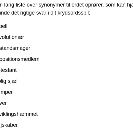
n lang liste over synonymer til ordet oprører, som kan hj
inde det rigtige svar i dit krydsordsspil:
ell
volutionær
standsmager
positionsmedlem
testant
lig sjæl
mper
ver
viklingshæmmet
jskaber