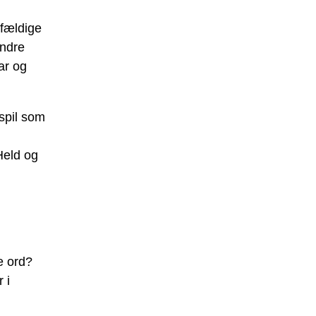
lfældige
andre
ar og
sspil som
Held og
e ord?
 i