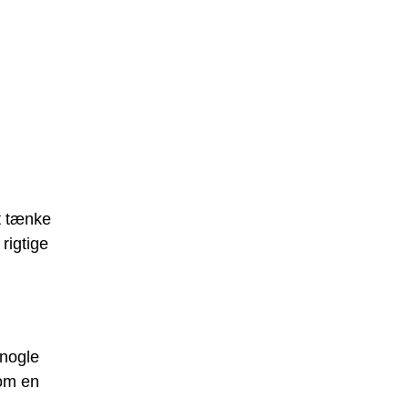
at tænke
rigtige
 nogle
som en