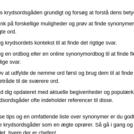
 krydsordsgåden grundigt og forsøg at forstå dens bety
k på forskellige muligheder og prøv at finde synonymer 
te ord.
g krydsordets kontekst til at finde det rigtige svar.
g en ordbog eller en online synonymordbog til at finde fl
ige svar.
v at udfylde de nemme ord først og brug dem til at finde
etråde til de sværere ord.
d dig opdateret med aktuelle begivenheder og populærku
dsordsgåder ofte indeholder referencer til disse.
e tips og en omfattende liste over synonymer er du godt
øse krydsordsgåder som en ægte oprører. Så gå i gang og 
et, hvem der er chefen!