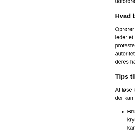
udfordr
Hvad b
Oprører 
leder et
proteste
autorite
deres ha
Tips t
At løse 
der kan 
Br
kry
kan