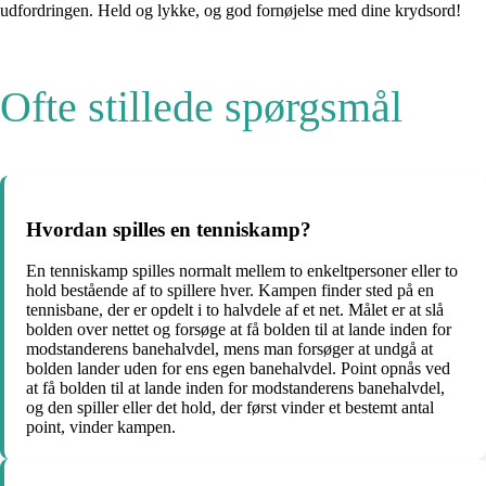
udfordringen. Held og lykke, og god fornøjelse med dine krydsord!
Ofte stillede spørgsmål
Hvordan spilles en tenniskamp?
En tenniskamp spilles normalt mellem to enkeltpersoner eller to
hold bestående af to spillere hver. Kampen finder sted på en
tennisbane, der er opdelt i to halvdele af et net. Målet er at slå
bolden over nettet og forsøge at få bolden til at lande inden for
modstanderens banehalvdel, mens man forsøger at undgå at
bolden lander uden for ens egen banehalvdel. Point opnås ved
at få bolden til at lande inden for modstanderens banehalvdel,
og den spiller eller det hold, der først vinder et bestemt antal
point, vinder kampen.