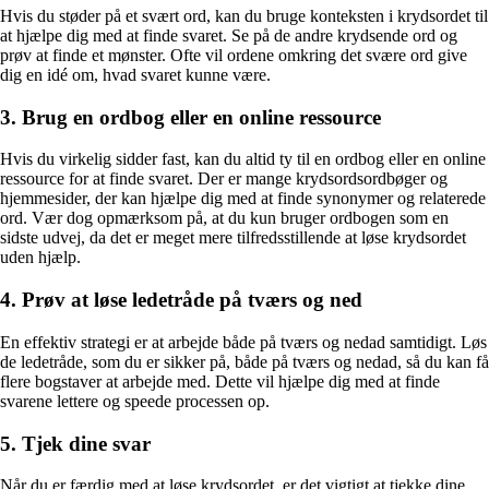
Hvis du støder på et svært ord, kan du bruge konteksten i krydsordet til
at hjælpe dig med at finde svaret. Se på de andre krydsende ord og
prøv at finde et mønster. Ofte vil ordene omkring det svære ord give
dig en idé om, hvad svaret kunne være.
3. Brug en ordbog eller en online ressource
Hvis du virkelig sidder fast, kan du altid ty til en ordbog eller en online
ressource for at finde svaret. Der er mange krydsordsordbøger og
hjemmesider, der kan hjælpe dig med at finde synonymer og relaterede
ord. Vær dog opmærksom på, at du kun bruger ordbogen som en
sidste udvej, da det er meget mere tilfredsstillende at løse krydsordet
uden hjælp.
4. Prøv at løse ledetråde på tværs og ned
En effektiv strategi er at arbejde både på tværs og nedad samtidigt. Løs
de ledetråde, som du er sikker på, både på tværs og nedad, så du kan få
flere bogstaver at arbejde med. Dette vil hjælpe dig med at finde
svarene lettere og speede processen op.
5. Tjek dine svar
Når du er færdig med at løse krydsordet, er det vigtigt at tjekke dine