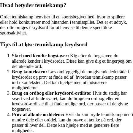
Hvad betyder tenniskamp?
Ordet tenniskamp henviser til en sportsbegivenhed, hvor to spillere
eller hold konkurrerer mod hinanden i tennisspillet. Det er et udtryk,
der ofte bruges i krydsord for at henvise til denne specifikke
sportsaktivitet.
Tips til at løse tenniskamp krydsord
Start med kendte bogstaver:
Kig efter de bogstaver, du
allerede kender i krydsordet. Disse kan give dig et fingerpeg om
det ukendte ord.
Brug konteksten:
Læs omhyggeligt de omgivende ledetråde i
krydsordet og prøv at finde ud af, hvordan tenniskamp passer
ind i konteksten. Det kan hjælpe med at indsnævre
mulighederne.
Brug en ordbog eller krydsord-ordliste:
Hvis du stadig har
svært ved at finde svaret, kan du bruge en ordbog eller en
krydsord-ordliste til at finde mulige ord, der passer til de givne
bogstaver.
Prøv at afkode orddelene:
Hvis du kan bryde tenniskamp ned i
mindre dele eller orddel, kan du prøve at tænke på ord, der
passer til hver del. Dette kan hjælpe med at generere flere
muligheder.