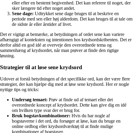
eller efter en bestemt begivenhed. Det kan referere til noget, der
sker længere tid efter noget andet.
Sene dage:
Udtrykket sene dage bruges til at beskrive en
periode med sen eller høj alderdom. Det kan bruges til at tale om
de sidste år eller årstider af livet.
Det er vigtigt at bemærke, at betydningen af ordet sene kan variere
afhængigt af konteksten og intentionen hos krydsordskribenten. Det er
derfor altid en god idé at overveje den overordnede tema og
sammenhæng af krydsordet, når man prøver at finde den rigtige
løsning.
Strategier til at løse sene krydsord
Udover at forstå betydningen af det specifikke ord, kan der være flere
strategier, der kan hjælpe dig med at løse sene krydsord. Her er nogle
nyttige tips og tricks:
Undersøg temaet:
Prøv at finde ud af temaet eller det
overordnede koncept af krydsordet. Dette kan give dig en idé
om hvilken type svar der er brug for.
Bruk bogstavkombinationer:
Hvis du har nogle af
bogstaverne i det ord, du forsøger at løse, kan du bruge en
online ordbog eller krydsordværktøj til at finde mulige
kombinationer af bogstaver.