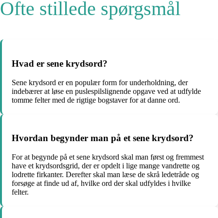
Ofte stillede spørgsmål
Hvad er sene krydsord?
Sene krydsord er en populær form for underholdning, der
indebærer at løse en puslespilslignende opgave ved at udfylde
tomme felter med de rigtige bogstaver for at danne ord.
Hvordan begynder man på et sene krydsord?
For at begynde på et sene krydsord skal man først og fremmest
have et krydsordsgrid, der er opdelt i lige mange vandrette og
lodrette firkanter. Derefter skal man læse de skrå ledetråde og
forsøge at finde ud af, hvilke ord der skal udfyldes i hvilke
felter.