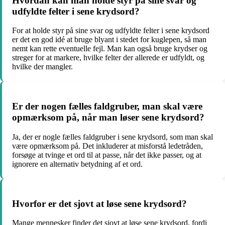
Hvordan kan man holde styr på sine svar og
udfyldte felter i sene krydsord?
For at holde styr på sine svar og udfyldte felter i sene krydsord
er det en god idé at bruge blyant i stedet for kuglepen, så man
nemt kan rette eventuelle fejl. Man kan også bruge krydser og
streger for at markere, hvilke felter der allerede er udfyldt, og
hvilke der mangler.
Er der nogen fælles faldgruber, man skal være
opmærksom på, når man løser sene krydsord?
Ja, der er nogle fælles faldgruber i sene krydsord, som man skal
være opmærksom på. Det inkluderer at misforstå ledetråden,
forsøge at tvinge et ord til at passe, når det ikke passer, og at
ignorere en alternativ betydning af et ord.
Hvorfor er det sjovt at løse sene krydsord?
Mange mennesker finder det sjovt at løse sene krydsord, fordi