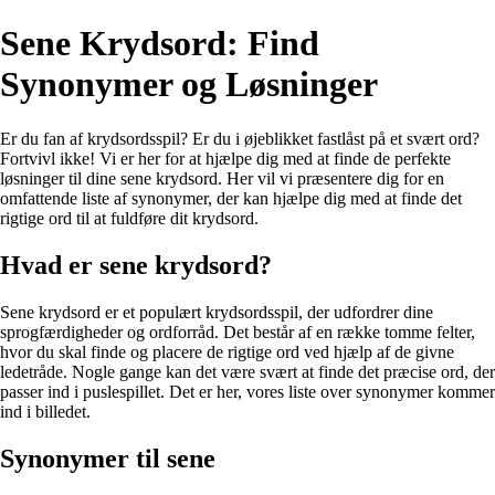
Sene Krydsord: Find
Synonymer og Løsninger
Er du fan af krydsordsspil? Er du i øjeblikket fastlåst på et svært ord?
Fortvivl ikke! Vi er her for at hjælpe dig med at finde de perfekte
løsninger til dine sene krydsord. Her vil vi præsentere dig for en
omfattende liste af synonymer, der kan hjælpe dig med at finde det
rigtige ord til at fuldføre dit krydsord.
Hvad er sene krydsord?
Sene krydsord er et populært krydsordsspil, der udfordrer dine
sprogfærdigheder og ordforråd. Det består af en række tomme felter,
hvor du skal finde og placere de rigtige ord ved hjælp af de givne
ledetråde. Nogle gange kan det være svært at finde det præcise ord, der
passer ind i puslespillet. Det er her, vores liste over synonymer kommer
ind i billedet.
Synonymer til sene