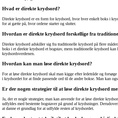
Hvad er direkte krydsord?
Direkte krydsord er en form for krydsord, hvor hver enkelt boks i kryd
for at gætte på, hvor ordene starter og slutter.
Hvordan er direkte krydsord forskellige fra tradition
Direkte krydsord adskiller sig fra traditionelle krydsord på flere måd
boks i et direkte krydsord et bogstav, mens traditionelle krydsord kan 
krydsordsverdenen.
Hvordan kan man løse direkte krydsord?
For at løse direkte krydsord skal man kigge efter ledetråde og forsøge 
i krydsordet for at finde passende ord til de andre bokse. Man kan ogs
Er der nogen strategier til at løse direkte krydsord me
Ja, der er nogle strategier, man kan anvende for at løse direkte kryds
udfyldes med bestemte bogstaver på grund af krydsninger. Derudover ka
at danne et grundlag for at udfylde resten af krydsordet.