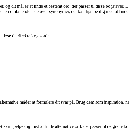
r, og dit mål er at finde et bestemt ord, der passer til disse bogstave
t en omfattende liste over synonymer, der kan hjælpe dig med at finde d
t løse dit direkte krydsord:
ernative måder at formulere dit svar på. Brug dem som inspiration, når 
kan hjælpe dig med at finde alternative ord, der passer til de givne bo