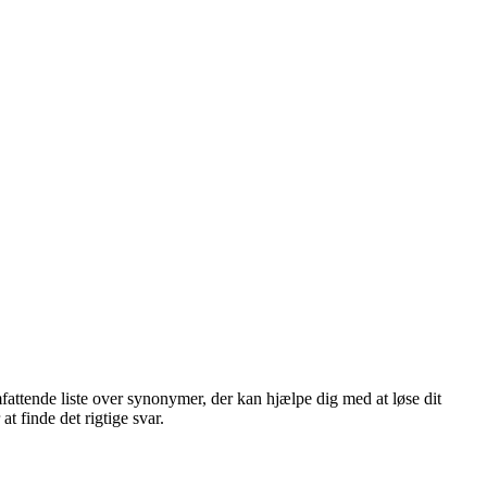
omfattende liste over synonymer, der kan hjælpe dig med at løse dit
t finde det rigtige svar.