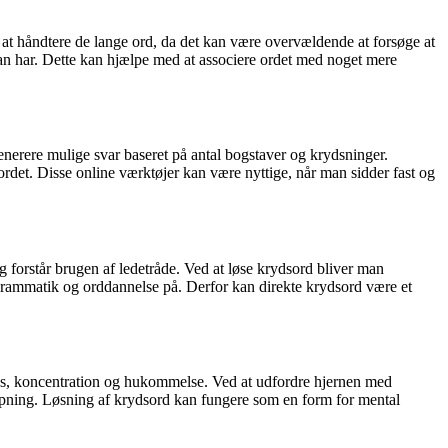
re at håndtere de lange ord, da det kan være overvældende at forsøge at
an har. Dette kan hjælpe med at associere ordet med noget mere
enerere mulige svar baseret på antal bogstaver og krydsninger.
rdet. Disse online værktøjer kan være nyttige, når man sidder fast og
orstår brugen af ​​ledetråde. Ved at løse krydsord bliver man
, grammatik og orddannelse på. Derfor kan direkte krydsord være et
okus, koncentration og hukommelse. Ved at udfordre hjernen med
lapning. Løsning af krydsord kan fungere som en form for mental