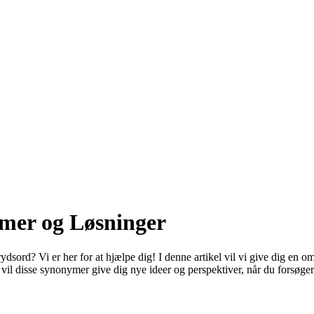
mer og Løsninger
krydsord? Vi er her for at hjælpe dig! I denne artikel vil vi give dig en 
il disse synonymer give dig nye ideer og perspektiver, når du forsøger a