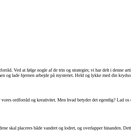
orråd. Ved at følge nogle af de trin og strategier, vi har delt i denne ar
rmen og lade hjernen arbejde på mysteriet. Held og lykke med din krydso
 vores ordforråd og kreativitet. Men hvad betyder det egentlig? Lad os
dene skal placeres både vandret og lodret, og overlapper hinanden. Dette 