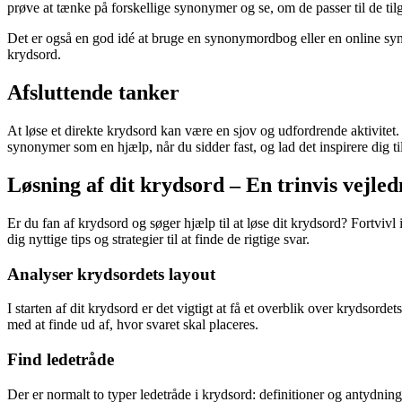
prøve at tænke på forskellige synonymer og se, om de passer til de ti
Det er også en god idé at bruge en synonymordbog eller en online syno
krydsord.
Afsluttende tanker
At løse et direkte krydsord kan være en sjov og udfordrende aktivitet
synonymer som en hjælp, når du sidder fast, og lad det inspirere dig ti
Løsning af dit krydsord – En trinvis vejle
Er du fan af krydsord og søger hjælp til at løse dit krydsord? Fortvivl 
dig nyttige tips og strategier til at finde de rigtige svar.
Analyser krydsordets layout
I starten af dit krydsord er det vigtigt at få et overblik over krydsorde
med at finde ud af, hvor svaret skal placeres.
Find ledetråde
Der er normalt to typer ledetråde i krydsord: definitioner og antydni