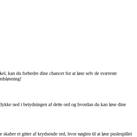
tikel, kan du forbedre dine chancer for at løse selv de sværeste
rdsløsning!
 dykke ned i betydningen af dette ord og hvordan du kan løse dine
skaber et gitter af krydsende ord, hvor nøglen til at løse puslespillet