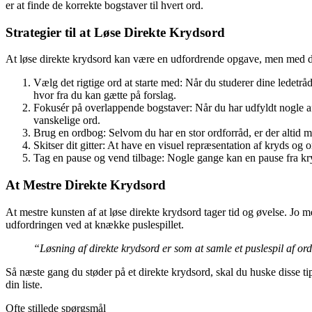
er at finde de korrekte bogstaver til hvert ord.
Strategier til at Løse Direkte Krydsord
At løse direkte krydsord kan være en udfordrende opgave, men med de ret
Vælg det rigtige ord at starte med: Når du studerer dine ledetråd
hvor fra du kan gætte på forslag.
Fokusér på overlappende bogstaver: Når du har udfyldt nogle af
vanskelige ord.
Brug en ordbog: Selvom du har en stor ordforråd, er der altid mu
Skitser dit gitter: At have en visuel repræsentation af kryds og
Tag en pause og vend tilbage: Nogle gange kan en pause fra kryd
At Mestre Direkte Krydsord
At mestre kunsten af at løse direkte krydsord tager tid og øvelse. Jo m
udfordringen ved at knække puslespillet.
“Løsning af direkte krydsord er som at samle et puslespil af o
Så næste gang du støder på et direkte krydsord, skal du huske disse ti
din liste.
Ofte stillede spørgsmål