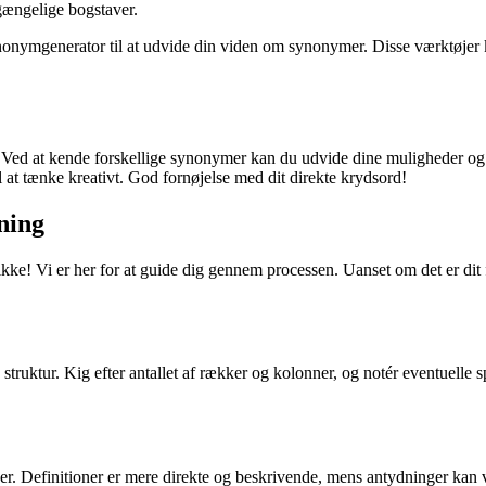
lgængelige bogstaver.
nymgenerator til at udvide din viden om synonymer. Disse værktøjer kan
. Ved at kende forskellige synonymer kan du udvide dine muligheder og 
l at tænke kreativt. God fornøjelse med dit direkte krydsord!
dning
ikke! Vi er her for at guide dig gennem processen. Uanset om det er dit f
ts struktur. Kig efter antallet af rækker og kolonner, og notér eventuelle 
nger. Definitioner er mere direkte og beskrivende, mens antydninger ka