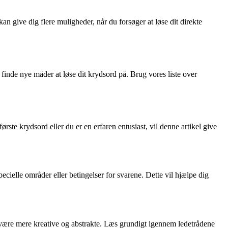
 give dig flere muligheder, når du forsøger at løse dit direkte
finde nye måder at løse dit krydsord på. Brug vores liste over
ørste krydsord eller du er en erfaren entusiast, vil denne artikel give
specielle områder eller betingelser for svarene. Dette vil hjælpe dig
n være mere kreative og abstrakte. Læs grundigt igennem ledetrådene