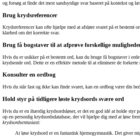
og forsøg at finde det mest sandsynlige svar baseret på kontekst og l
Brug krydsreferencer
Krydsreferencer kan ofte hjælpe med at afsløre svaret på et bestemt o
klarhed om det korrekte svar.
Brug få bogstaver til at afprøve forskellige mulighede
Hvis du er usikker på et bestemt ord, kan du bruge få bogstaver i ordet
krydsende ord. Dette er en effektiv metode til at eliminere de forkerte
Konsulter en ordbog
Hvis du står fast og ikke kan finde svaret, kan en ordbog være din bed
Hold styr på tidligere løste krydsords svære ord
Hvis du er en ihærdig krydsordsløser, er det en god idé at holde styr
op en personlig krydsordsdatabase, der vil hjælpe dig med at løse fre
krydsordsentusiast:
At løse krydsord er en fantastisk hjernegymnastik. Det giver mig