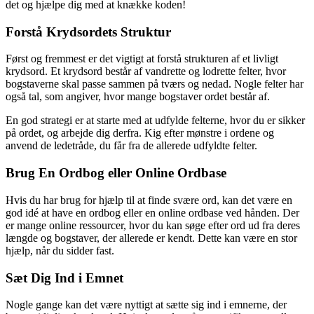
det og hjælpe dig med at knække koden!
Forstå Krydsordets Struktur
Først og fremmest er det vigtigt at forstå strukturen af et livligt
krydsord. Et krydsord består af vandrette og lodrette felter, hvor
bogstaverne skal passe sammen på tværs og nedad. Nogle felter har
også tal, som angiver, hvor mange bogstaver ordet består af.
En god strategi er at starte med at udfylde felterne, hvor du er sikker
på ordet, og arbejde dig derfra. Kig efter mønstre i ordene og
anvend de ledetråde, du får fra de allerede udfyldte felter.
Brug En Ordbog eller Online Ordbase
Hvis du har brug for hjælp til at finde svære ord, kan det være en
god idé at have en ordbog eller en online ordbase ved hånden. Der
er mange online ressourcer, hvor du kan søge efter ord ud fra deres
længde og bogstaver, der allerede er kendt. Dette kan være en stor
hjælp, når du sidder fast.
Sæt Dig Ind i Emnet
Nogle gange kan det være nyttigt at sætte sig ind i emnerne, der