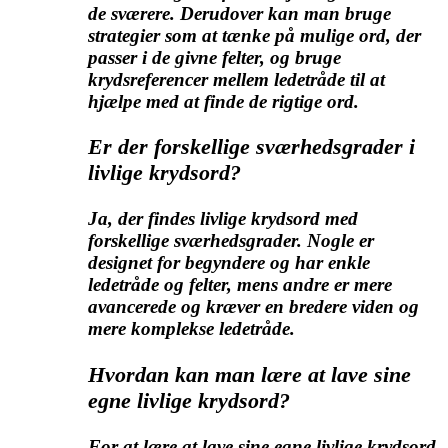
de sværere. Derudover kan man bruge
strategier som at tænke på mulige ord, der
passer i de givne felter, og bruge
krydsreferencer mellem ledetråde til at
hjælpe med at finde de rigtige ord.
Er der forskellige sværhedsgrader i
livlige krydsord?
Ja, der findes livlige krydsord med
forskellige sværhedsgrader. Nogle er
designet for begyndere og har enkle
ledetråde og felter, mens andre er mere
avancerede og kræver en bredere viden og
mere komplekse ledetråde.
Hvordan kan man lære at lave sine
egne livlige krydsord?
For at lære at lave sine egne livlige krydsord