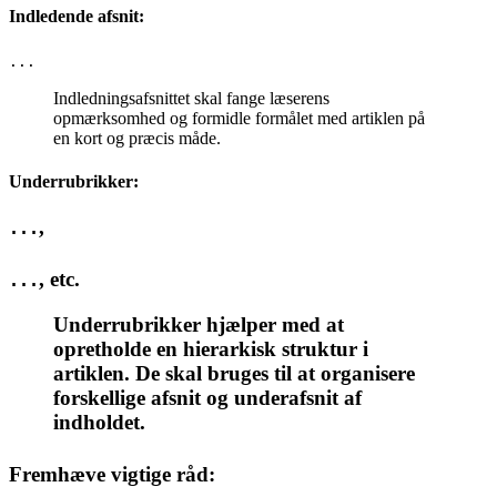
Indledende afsnit:
...
Indledningsafsnittet skal fange læserens
opmærksomhed og formidle formålet med artiklen på
en kort og præcis måde.
Underrubrikker:
,
...
, etc.
...
Underrubrikker hjælper med at
opretholde en hierarkisk struktur i
artiklen. De skal bruges til at organisere
forskellige afsnit og underafsnit af
indholdet.
Fremhæve vigtige råd: