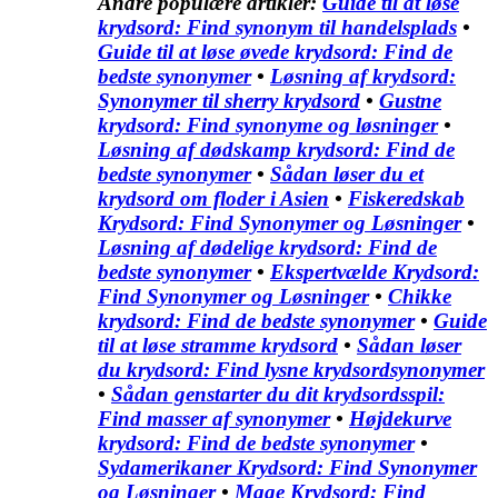
Andre populære artikler:
Guide til at løse
krydsord: Find synonym til handelsplads
•
Guide til at løse øvede krydsord: Find de
bedste synonymer
•
Løsning af krydsord:
Synonymer til sherry krydsord
•
Gustne
krydsord: Find synonyme og løsninger
•
Løsning af dødskamp krydsord: Find de
bedste synonymer
•
Sådan løser du et
krydsord om floder i Asien
•
Fiskeredskab
Krydsord: Find Synonymer og Løsninger
•
Løsning af dødelige krydsord: Find de
bedste synonymer
•
Ekspertvælde Krydsord:
Find Synonymer og Løsninger
•
Chikke
krydsord: Find de bedste synonymer
•
Guide
til at løse stramme krydsord
•
Sådan løser
du krydsord: Find lysne krydsordsynonymer
•
Sådan genstarter du dit krydsordsspil:
Find masser af synonymer
•
Højdekurve
krydsord: Find de bedste synonymer
•
Sydamerikaner Krydsord: Find Synonymer
og Løsninger
•
Mage Krydsord: Find