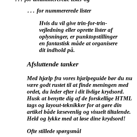
for nummererede lister
...
Hvis du vil give trin-for-trin-
vejledning eller oprette lister af
oplysninger, er punktopstillinger
en fantastisk måde at organisere
dit indhold på.
Afsluttende tanker
Med hjælp fra vores hjælpeguide bør du nu
være godt rustet til at finde meningen med
ordet, du leder efter i dit livlige krydsord.
Husk at benytte dig af de forskellige HTML
tags og layout-teknikker for at gøre din
artikel både læsevenlig og visuelt tiltalende.
Held og lykke med at løse dine krydsord!
Ofte stillede spørgsmål