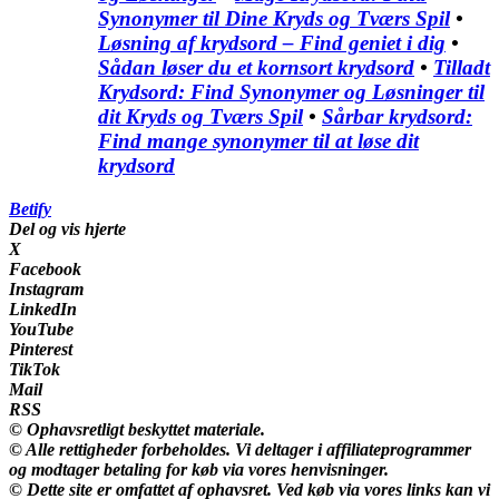
Synonymer til Dine Kryds og Tværs Spil
•
Løsning af krydsord – Find geniet i dig
•
Sådan løser du et kornsort krydsord
•
Tilladt
Krydsord: Find Synonymer og Løsninger til
dit Kryds og Tværs Spil
•
Sårbar krydsord:
Find mange synonymer til at løse dit
krydsord
B
etify
Del og vis hjerte
X
Facebook
Instagram
LinkedIn
YouTube
Pinterest
TikTok
Mail
RSS
© Ophavsretligt beskyttet materiale.
© Alle rettigheder forbeholdes. Vi deltager i affiliateprogrammer
og modtager betaling for køb via vores henvisninger.
© Dette site er omfattet af ophavsret. Ved køb via vores links kan vi