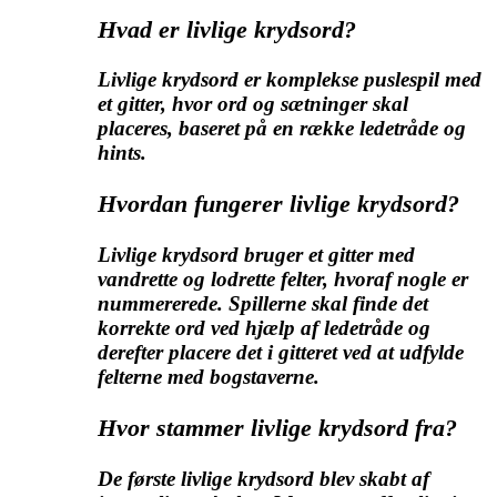
Hvad er livlige krydsord?
Livlige krydsord er komplekse puslespil med
et gitter, hvor ord og sætninger skal
placeres, baseret på en række ledetråde og
hints.
Hvordan fungerer livlige krydsord?
Livlige krydsord bruger et gitter med
vandrette og lodrette felter, hvoraf nogle er
nummererede. Spillerne skal finde det
korrekte ord ved hjælp af ledetråde og
derefter placere det i gitteret ved at udfylde
felterne med bogstaverne.
Hvor stammer livlige krydsord fra?
De første livlige krydsord blev skabt af