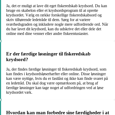
Ja, det er muligt at lave dit eget fiskeredskab krydsord. Du kan
bruge en skabelon eller et krydsordsprogram til at oprette
krydsordet. Vælg en række forskellige fiskeredskabsord og
skriv tilhørende ledetråde til dem. Sørg for at variere
sværhedsgraden og inkludere nogle mere udfordrende ord. Når
du har lavet dit krydsord, kan du udskrive det eller dele det
online med dine venner eller andre fiskeentusiaster.
Er der færdige løsninger til fiskeredskab
krydsord?
Ja, der findes færdige løsninger til fiskeredskab krydsord, som
kan findes i krydsordsløserhæfter eller online. Disse løsninger
kan være nyttige, hvis du er fastlåst og ikke kan finde svaret på
en ledetråd. Du skal dog være opmærksom på, at brug af
færdige løsninger kan tage noget af udfordringen ved at løse
krydsordet væk.
Hvordan kan man forbedre sine færdigheder i at