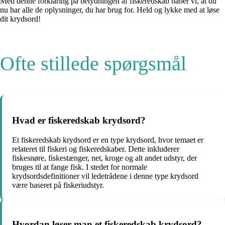
Med denne forklaring på betydningen af fiskeredskab håber vi, at du
nu har alle de oplysninger, du har brug for. Held og lykke med at løse
dit krydsord!
Ofte stillede spørgsmål
Hvad er fiskeredskab krydsord?
Et fiskeredskab krydsord er en type krydsord, hvor temaet er
relateret til fiskeri og fiskeredskaber. Dette inkluderer
fiskesnøre, fiskestænger, net, kroge og alt andet udstyr, der
bruges til at fange fisk. I stedet for normale
krydsordsdefinitioner vil ledetrådene i denne type krydsord
være baseret på fiskeriudstyr.
Hvordan løser man et fiskeredskab krydsord?