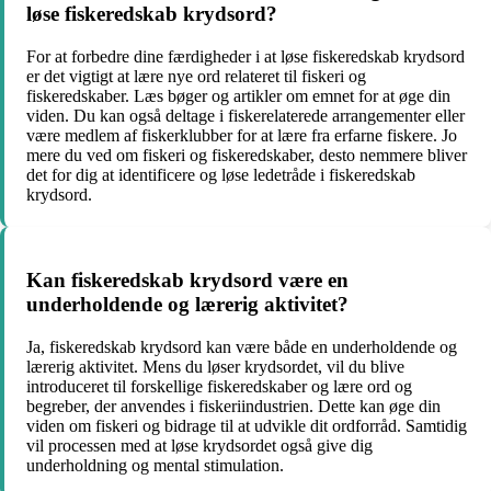
løse fiskeredskab krydsord?
For at forbedre dine færdigheder i at løse fiskeredskab krydsord
er det vigtigt at lære nye ord relateret til fiskeri og
fiskeredskaber. Læs bøger og artikler om emnet for at øge din
viden. Du kan også deltage i fiskerelaterede arrangementer eller
være medlem af fiskerklubber for at lære fra erfarne fiskere. Jo
mere du ved om fiskeri og fiskeredskaber, desto nemmere bliver
det for dig at identificere og løse ledetråde i fiskeredskab
krydsord.
Kan fiskeredskab krydsord være en
underholdende og lærerig aktivitet?
Ja, fiskeredskab krydsord kan være både en underholdende og
lærerig aktivitet. Mens du løser krydsordet, vil du blive
introduceret til forskellige fiskeredskaber og lære ord og
begreber, der anvendes i fiskeriindustrien. Dette kan øge din
viden om fiskeri og bidrage til at udvikle dit ordforråd. Samtidig
vil processen med at løse krydsordet også give dig
underholdning og mental stimulation.