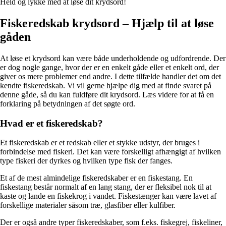
Held og lykke med at løse dit krydsord!
Fiskeredskab krydsord – Hjælp til at løse
gåden
At løse et krydsord kan være både underholdende og udfordrende. Der
er dog nogle gange, hvor der er en enkelt gåde eller et enkelt ord, der
giver os mere problemer end andre. I dette tilfælde handler det om det
kendte fiskeredskab. Vi vil gerne hjælpe dig med at finde svaret på
denne gåde, så du kan fuldføre dit krydsord. Læs videre for at få en
forklaring på betydningen af det søgte ord.
Hvad er et fiskeredskab?
Et fiskeredskab er et redskab eller et stykke udstyr, der bruges i
forbindelse med fiskeri. Det kan være forskelligt afhængigt af hvilken
type fiskeri der dyrkes og hvilken type fisk der fanges.
Et af de mest almindelige fiskeredskaber er en fiskestang. En
fiskestang består normalt af en lang stang, der er fleksibel nok til at
kaste og lande en fiskekrog i vandet. Fiskestænger kan være lavet af
forskellige materialer såsom træ, glasfiber eller kulfiber.
Der er også andre typer fiskeredskaber, som f.eks. fiskegrej, fiskeliner,