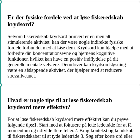
Er der fysiske fordele ved at løse fiskeredskab
krydsord?
Selvom fiskeredskab krydsord primært er en mentalt
stimulerende aktivitet, kan der være nogle indirekte fysiske
fordele forbundet med at løse dem. Krydsord kan hjælpe med at
forbedre din koncentrationsevne og hjernens kognitive
funktioner, hvilket kan have en positiv indflydelse på dit
generelle mentale velvære. Derudover kan krydsordsløsning
være en afslappende aktivitet, der hjælper med at reducere
stressniveauet.
Hvad er nogle tips til at løse fiskeredskab
krydsord mere effektivt?
For at løse fiskeredskab krydsord mere effektivt kan du prøve
følgende tips:1. Start med at fokusere på lette ledetråde for at få
momentum og udfylde flere felter.2. Brug kontekst og kendskab
til fiskeredskaber til at tyde ledetråde.3. Søg efter korte ord eller