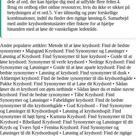
dele af ord, der kan hjælpe dig med at udfylde flere felter.4.
Brug en ordbog eller online ressourcer, hvis du ikke er sikker på
betydningen af et ord.5. Vær tålmodig og prøv forskellige
kombinationer, indtil du finder den rigtige løsning.6. Samarbejd
med andre krydsordentusiaster eller fiskere for at hjælpe
hinanden med at løse de vanskeligste ledetråde.
Andre populære artikler:
Metode til at løse krydsord: Find de bedste
synonymer
•
Majsgrød Krydsord: Find Synonymer og Løsninger
•
Løsning af Krydsord: Find Synonymer til lure krydsord
•
Guide til at
løse krydsord: Synonymer til verfe krydsord
•
Nedrige Krydsord: Find
Synonymer og Løsninger
•
Guide til at løse aparte krydsord: Find de
bedste synonymer
•
Løsning af krydsord: Find synonymer til dusk
•
Afdæmpet krydsord: Find de bedste synonymer til din krydsordsgåde
•
Pakke Krydsord: Find Synonymer til at Løse dit Krydsord
•
Sådan
løser du et krydsord om øjets nethinde
•
Sådan løser du et måne navne
krydsord: Find de bedste synonymer
•
Tåbe Krydsord: Find
Synonymer og Løsninger
•
Fabeldigter krydsord: Find de bedste
synonymer til din krydsordsgåde
•
Gud Krydsord – Find Synonymer
og Løsninger til Krydsordsspil
•
Løsning af krydsordsspil: Find
synonymer til højt bjerg
•
Karisma Krydsord: Find Synonymer til Dit
Krydsord
•
Bibelland Krydsord: Find Synonymer og Løsninger til dit
Kryds og Tværs Spil
•
Femina Krydsord: Find Synonymer og
Løsninger til dit Krydsordsspil
•
Løsning af krydsord: Find de rigtige