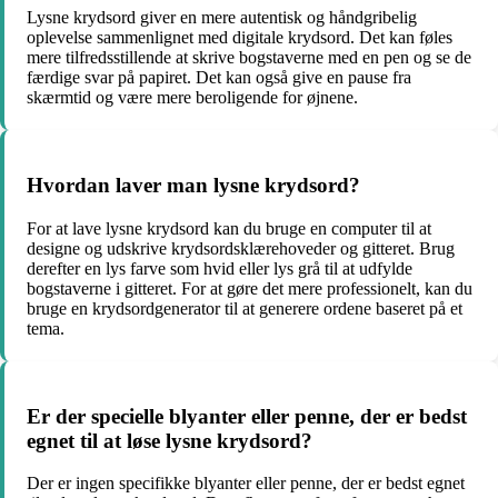
Lysne krydsord giver en mere autentisk og håndgribelig
oplevelse sammenlignet med digitale krydsord. Det kan føles
mere tilfredsstillende at skrive bogstaverne med en pen og se de
færdige svar på papiret. Det kan også give en pause fra
skærmtid og være mere beroligende for øjnene.
Hvordan laver man lysne krydsord?
For at lave lysne krydsord kan du bruge en computer til at
designe og udskrive krydsordsklærehoveder og gitteret. Brug
derefter en lys farve som hvid eller lys grå til at udfylde
bogstaverne i gitteret. For at gøre det mere professionelt, kan du
bruge en krydsordgenerator til at generere ordene baseret på et
tema.
Er der specielle blyanter eller penne, der er bedst
egnet til at løse lysne krydsord?
Der er ingen specifikke blyanter eller penne, der er bedst egnet