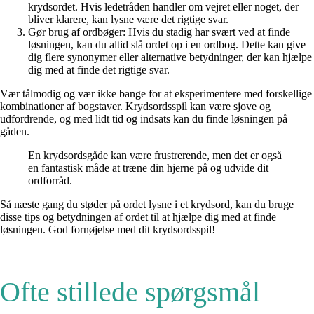
krydsordet. Hvis ledetråden handler om vejret eller noget, der
bliver klarere, kan lysne være det rigtige svar.
Gør brug af ordbøger: Hvis du stadig har svært ved at finde
løsningen, kan du altid slå ordet op i en ordbog. Dette kan give
dig flere synonymer eller alternative betydninger, der kan hjælpe
dig med at finde det rigtige svar.
Vær tålmodig og vær ikke bange for at eksperimentere med forskellige
kombinationer af bogstaver. Krydsordsspil kan være sjove og
udfordrende, og med lidt tid og indsats kan du finde løsningen på
gåden.
En krydsordsgåde kan være frustrerende, men det er også
en fantastisk måde at træne din hjerne på og udvide dit
ordforråd.
Så næste gang du støder på ordet lysne i et krydsord, kan du bruge
disse tips og betydningen af ordet til at hjælpe dig med at finde
løsningen. God fornøjelse med dit krydsordsspil!
Ofte stillede spørgsmål