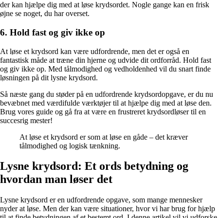
der kan hjælpe dig med at løse krydsordet. Nogle gange kan en frisk
øjne se noget, du har overset.
6. Hold fast og giv ikke op
At løse et krydsord kan være udfordrende, men det er også en
fantastisk måde at træne din hjerne og udvide dit ordforråd. Hold fast
og giv ikke op. Med tålmodighed og vedholdenhed vil du snart finde
løsningen på dit lysne krydsord.
Så næste gang du støder på en udfordrende krydsordopgave, er du nu
bevæbnet med værdifulde værktøjer til at hjælpe dig med at løse den.
Brug vores guide og gå fra at være en frustreret krydsordløser til en
succesrig mester!
At løse et krydsord er som at løse en gåde – det kræver
tålmodighed og logisk tænkning.
Lysne krydsord: Et ords betydning og
hvordan man løser det
Lysne krydsord er en udfordrende opgave, som mange mennesker
nyder at løse. Men der kan være situationer, hvor vi har brug for hjælp
til at finde betydningen af et bestemt ord. I denne artikel vil vi udforske