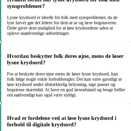
synsproblemer?
Lysne krydsord er ideelle for folk med synsproblemer, da de
lyse farver gør det lettere for dem at se og læse bogstaverne.
Dette giver dem mulighed for at løse krydsordene uden at
opleve unødvendige udfordringer.
Hvordan beskytter folk deres øjne, mens de løser
lysne krydsord?
For at beskytte deres øjne mens de løser lysne krydsord, kan
folk følge nogle enkle forholdsregler. Det kan være gavnligt at
løse krydsord under tilstrækkelig belysning, tage pauser og
begrænse skærmtid. At have en god læseafstand og bruge briller
om nødvendigt kan også være nyttigt.
Hvad er fordelene ved at løse lysne krydsord i
forhold til digitale krydsord?