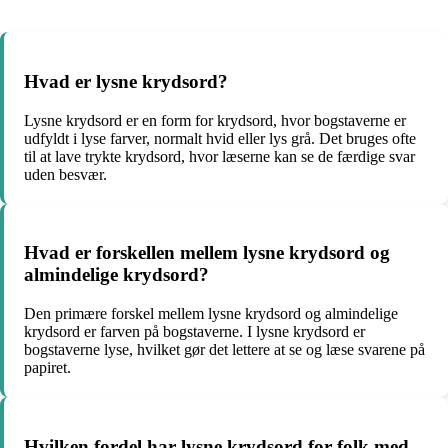
Hvad er lysne krydsord?
Lysne krydsord er en form for krydsord, hvor bogstaverne er
udfyldt i lyse farver, normalt hvid eller lys grå. Det bruges ofte
til at lave trykte krydsord, hvor læserne kan se de færdige svar
uden besvær.
Hvad er forskellen mellem lysne krydsord og
almindelige krydsord?
Den primære forskel mellem lysne krydsord og almindelige
krydsord er farven på bogstaverne. I lysne krydsord er
bogstaverne lyse, hvilket gør det lettere at se og læse svarene på
papiret.
Hvilken fordel har lysne krydsord for folk med