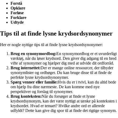
Forstå
Opklare
Forløse
Forklare
Udtyde
Tips til at finde lysne krydsordsynonymer
Her er nogle nyttige tips til at finde lysne krydsordsynonymer:
Brug en synonymordbog:
En synonymordbog er et uvurderligt
værktøj, når du løser krydsord. Den giver dig adgang til en bred
vifte af synonymer og hjælper dig med at udvide dit ordforråd.
Brug internettet:
Der er mange online ressourcer, der tilbyder
synonymlister og ordbøger. Du kan bruge disse til at finde de
perfekte lysne krydsordsynonymer.
Spørg venner eller familie:
Hvis du er i tvivl, kan du altid bede
om hjælp fra dine nærmeste. De kan komme med nye
perspektiver og forslag til synonymer.
Brug konteksten:
Når du forsøger at finde et lysne
krydsordsynonym, kan det være nyttigt at tænke på konteksten i
krydsordet. Hvad er temaet? Hvilke andre ord er allerede
udfyldt? Dette kan give dig spor til at finde det rigtige synonym.