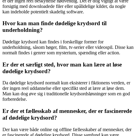
er der ingen reel beskyttelse nødvendig. Det er dog vigtigt at være
forsigtig med downloadede filer eller upålidelige kilder, da nogle
kan indeholde potentielt skadelig software.
Hvor kan man finde dødelige krydsord til
underholdning?
Dødelige krydsord kan findes i forskellige former for
underholdning, såsom bøger, film, tv-serier eller videospil. Disse kan
normalt findes i genrer som mysterium, spænding eller action.
Er der et særligt sted, hvor man kan lære at løse
dødelige krydsord?
Da dødelige krydsord normalt kun eksisterer i fiktionens verden, er
der ingen reel uddannelse eller specifikt sted at lære at løse dem.
Man kan dog øve sig i traditionelle krydsordsløsninger som en god
forberedelse.
Er der et fællesskab af mennesker, der er fascinerede
af dødelige krydsord?
Der kan være både online og offline fællesskaber af mennesker, der
er fascinerede af dødelige krydsord. Disse samfund kan være