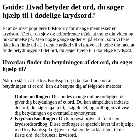
Guide: Hvad betyder det ord, du søger
hjælp til i dødelige krydsord?
Et af de mest populære tidsfordriv for mange mennesker er
krydsord. Det er en sjov og udfordrende måde at træne din viden og
hukommelse på. Men nogle gange støder vi på et ord, som vi bare
ikke kan finde ud af. I denne artikel vil vi prøve at hjælpe dig med at
finde betydningen af det ord, du søger hjælp til i dødelige krydsord.
Hvordan finder du betydningen af det ord, du søger
hjælp til?
Når du står fast i et krydsordsspil og ikke kan finde ud af
betydningen af et ord, kan du benytte dig af følgende metoder:
Online ordbøger:
Der findes mange online ordbøger, der
giver dig betydningen af et ord. Du kan simpelthen indtaste
det ord, du søger hjælp til, i søgefeltet, og ordbogen vil vise
dig betydningen og eventuelle synonymer.
Krydsordsordbøger:
Du kan også prøve at få fat i en
krydsordsordbog. Disse ordbøger er specielt lavet til at hjælpe
med krydsordsspil og giver detaljerede forklaringer til de
fleste ord, der bruges i krydsord.