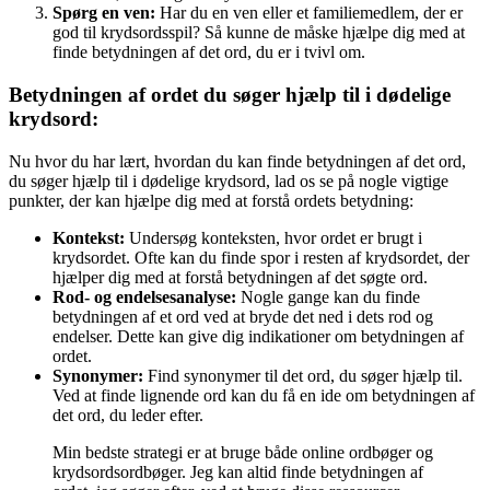
Spørg en ven:
Har du en ven eller et familiemedlem, der er
god til krydsordsspil? Så kunne de måske hjælpe dig med at
finde betydningen af det ord, du er i tvivl om.
Betydningen af ordet du søger hjælp til i dødelige
krydsord:
Nu hvor du har lært, hvordan du kan finde betydningen af det ord,
du søger hjælp til i dødelige krydsord, lad os se på nogle vigtige
punkter, der kan hjælpe dig med at forstå ordets betydning:
Kontekst:
Undersøg konteksten, hvor ordet er brugt i
krydsordet. Ofte kan du finde spor i resten af krydsordet, der
hjælper dig med at forstå betydningen af det søgte ord.
Rod- og endelsesanalyse:
Nogle gange kan du finde
betydningen af et ord ved at bryde det ned i dets rod og
endelser. Dette kan give dig indikationer om betydningen af
ordet.
Synonymer:
Find synonymer til det ord, du søger hjælp til.
Ved at finde lignende ord kan du få en ide om betydningen af
det ord, du leder efter.
Min bedste strategi er at bruge både online ordbøger og
krydsordsordbøger. Jeg kan altid finde betydningen af