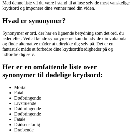
Med denne liste vil du være i stand til at løse selv de mest vanskelige
krydsord og imponere dine venner med din viden.
Hvad er synonymer?
Synonymer er ord, der har en lignende betydning som det ord, du
leder efter. Ved at kende synonymerne kan du udvide din vokabular
og finde alternative måder at udtrykke dig selv på. Det er en
fantastisk måde at forbedre dine krydsordfærdigheder på og
udfordre dig selv.
Her er en omfattende liste over
synonymer til dødelige krydsord:
Mortal
Fatal
Dødbringende
Livstruende
Dødbringende
Dødbringende
Fatale
Dødsensfarlig
Dræbende