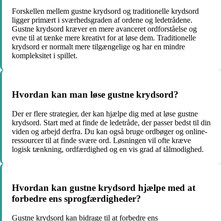
Forskellen mellem gustne krydsord og traditionelle krydsord
ligger primært i sværhedsgraden af ordene og ledetrådene.
Gustne krydsord kræver en mere avanceret ordforståelse og
evne til at tænke mere kreativt for at løse dem. Traditionelle
krydsord er normalt mere tilgængelige og har en mindre
kompleksitet i spillet.
Hvordan kan man løse gustne krydsord?
Der er flere strategier, der kan hjælpe dig med at løse gustne
krydsord. Start med at finde de ledetråde, der passer bedst til din
viden og arbejd derfra. Du kan også bruge ordbøger og online-
ressourcer til at finde svære ord. Løsningen vil ofte kræve
logisk tænkning, ordfærdighed og en vis grad af tålmodighed.
Hvordan kan gustne krydsord hjælpe med at
forbedre ens sprogfærdigheder?
Gustne krydsord kan bidrage til at forbedre ens