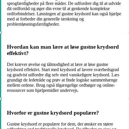
sprogfærdigheder på flere måder. De udfordrer dig til at udvide
dit ordforråd og øger din evne til at genkende komplekse
ordforbindelser. Løsningen af ​​gustne krydsord kan også hjælpe
med at forbedre din generelle tænkning og
problemløsningsfærdigheder.
Hvordan kan man lære at løse gustne krydsord
effektivt?
Det kræver øvelse og tålmodighed at lære at løse gustne
krydsord effektivt. Start med krydsord af lavere sværhedsgrad
og gradvist udfordre dig selv med vanskeligere krydsord. Læs
grundigt de ledetråde og prøv at finde logiske sammenhænge
mellem ordene. Brug også tilgængelige ordbøger og online-
ressourcer som hjælpemidler undervejs.
Hvorfor er gustne krydsord populære?
Gustne krydsord er populære for dem, der ønsker en større