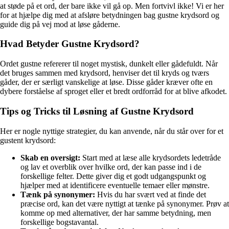
at støde på et ord, der bare ikke vil gå op. Men fortvivl ikke! Vi er her
for at hjælpe dig med at afsløre betydningen bag gustne krydsord og
guide dig på vej mod at løse gåderne.
Hvad Betyder Gustne Krydsord?
Ordet gustne refererer til noget mystisk, dunkelt eller gådefuldt. Når
det bruges sammen med krydsord, henviser det til kryds og tværs
gåder, der er særligt vanskelige at løse. Disse gåder kræver ofte en
dybere forståelse af sproget eller et bredt ordforråd for at blive afkodet.
Tips og Tricks til Løsning af Gustne Krydsord
Her er nogle nyttige strategier, du kan anvende, når du står over for et
gustent krydsord:
Skab en oversigt:
Start med at læse alle krydsordets ledetråde
og lav et overblik over hvilke ord, der kan passe ind i de
forskellige felter. Dette giver dig et godt udgangspunkt og
hjælper med at identificere eventuelle temaer eller mønstre.
Tænk på synonymer:
Hvis du har svært ved at finde det
præcise ord, kan det være nyttigt at tænke på synonymer. Prøv at
komme op med alternativer, der har samme betydning, men
forskellige bogstavantal.