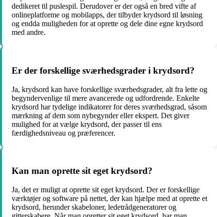
dedikeret til puslespil. Derudover er der også en bred vifte af
onlineplatforme og mobilapps, der tilbyder krydsord til løsning
og endda muligheden for at oprette og dele dine egne krydsord
med andre.
Er der forskellige sværhedsgrader i krydsord?
Ja, krydsord kan have forskellige sværhedsgrader, alt fra lette og
begyndervenlige til mere avancerede og udfordrende. Enkelte
krydsord har tydelige indikatorer for deres sværhedsgrad, såsom
mærkning af dem som nybegynder eller ekspert. Det giver
mulighed for at vælge krydsord, der passer til ens
færdighedsniveau og præferencer.
Kan man oprette sit eget krydsord?
Ja, det er muligt at oprette sit eget krydsord. Der er forskellige
værktøjer og software på nettet, der kan hjælpe med at oprette et
krydsord, herunder skabeloner, ledetrådgeneratorer og
gitterskabere. Når man opretter sit eget krydsord, har man