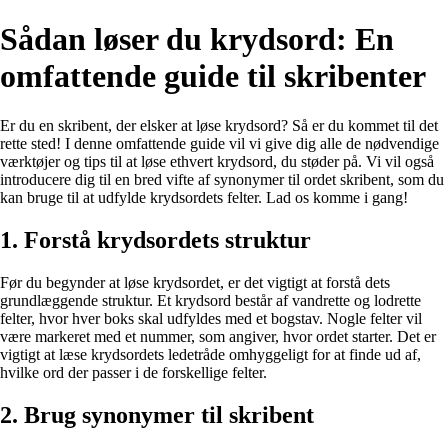
Sådan løser du krydsord: En
omfattende guide til skribenter
Er du en skribent, der elsker at løse krydsord? Så er du kommet til det
rette sted! I denne omfattende guide vil vi give dig alle de nødvendige
værktøjer og tips til at løse ethvert krydsord, du støder på. Vi vil også
introducere dig til en bred vifte af synonymer til ordet skribent, som du
kan bruge til at udfylde krydsordets felter. Lad os komme i gang!
1. Forstå krydsordets struktur
Før du begynder at løse krydsordet, er det vigtigt at forstå dets
grundlæggende struktur. Et krydsord består af vandrette og lodrette
felter, hvor hver boks skal udfyldes med et bogstav. Nogle felter vil
være markeret med et nummer, som angiver, hvor ordet starter. Det er
vigtigt at læse krydsordets ledetråde omhyggeligt for at finde ud af,
hvilke ord der passer i de forskellige felter.
2. Brug synonymer til skribent