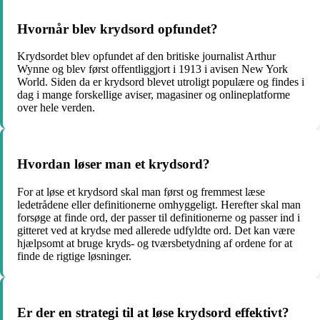
Hvornår blev krydsord opfundet?
Krydsordet blev opfundet af den britiske journalist Arthur
Wynne og blev først offentliggjort i 1913 i avisen New York
World. Siden da er krydsord blevet utroligt populære og findes i
dag i mange forskellige aviser, magasiner og onlineplatforme
over hele verden.
Hvordan løser man et krydsord?
For at løse et krydsord skal man først og fremmest læse
ledetrådene eller definitionerne omhyggeligt. Herefter skal man
forsøge at finde ord, der passer til definitionerne og passer ind i
gitteret ved at krydse med allerede udfyldte ord. Det kan være
hjælpsomt at bruge kryds- og tværsbetydning af ordene for at
finde de rigtige løsninger.
Er der en strategi til at løse krydsord effektivt?