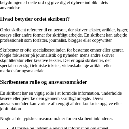
betydningen af dette ord og give dig et dybere indblik i dets
anvendelse.
Hvad betyder ordet skribent?
Ordet skribent refererer til en person, der skriver tekster, artikler, bøger,
essays eller andre former for skriftligt arbejde. En skribent kan arbejde
professionelt som forfatter, journalist, blogger eller copywriter.
Skribenter er ofte specialiseret inden for bestemte emner eller genrer.
Nogle fokuserer på journalistik og nyheder, mens andre skriver
skønlitteratur eller kreative tekster. Der er også skribenter, der
specialiserer sig i tekniske tekster, videnskabelige artikler eller
markedsføringsmateriale.
Skribentens rolle og ansvarsområder
En skribent har en vigtig rolle i at formidle information, underholde
læsere eller påvirke dem gennem skriftligt arbejde. Deres
ansvarsområder kan variere afhængigt af den konkrete opgave eller
jobfunktion.
Nogle af de typiske ansvarsområder for en skribent inkluderer:
At forske og indsamle relevant information om emnet