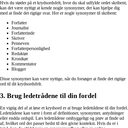
Hvis du støder på et krydsordsfelt, hvor du skal udfylde ordet skribent,
kan det være nyttigt at kende nogle synonymer, der kan hjælpe dig
med at finde det rigtige svar. Her er nogle synonymer til skribent:
Forfatter
Journalist
Forfatterinde
Skriver
Penneven
Forfatterpersonlighed
Redaktør
Kronikør
Kommentator
Blogger
Disse synonymer kan være nyttige, når du forsøger at finde det rigtige
ord til dit krydsordsfelt.
3. Brug ledetrådene til din fordel
En vigtig del af at løse et krydsord er at bruge ledetrådene til din fordel.
Ledetrådene kan være i form af definitioner, synonymer, antydninger
eller endda ordspil. Læs ledetrådene omhyggeligt og prøv at finde ud
af, hvilket ord der passer bedst til den givne kontekst. Hvis du er i