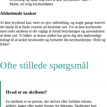
Marie, en ivrig krydsordløser
Afsluttende tanker
At løse krydsord kan være en sjov udfordring, og nogle gange kræver
det hjælp til at finde svarene på bestemte ord. For at løse krydsordet
med ordet skribent er det vigtigt at forstå betydningen og anvendelsen
af dette ord. Vi håber, at denne artikel har givet dig den nødvendige
indsigt til at tackle krydsordet og fortsætte din krydsordsrejse. Held og
lykke!
Ofte stillede spørgsmål
Hvad er en skribent?
En skribent er en person, der skriver eller forfatter tekster,
artikler, bøger eller andre former for litteratur. Skribenter kan