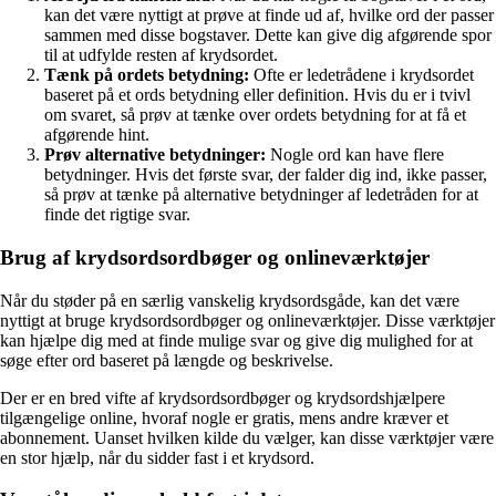
kan det være nyttigt at prøve at finde ud af, hvilke ord der passer
sammen med disse bogstaver. Dette kan give dig afgørende spor
til at udfylde resten af krydsordet.
Tænk på ordets betydning:
Ofte er ledetrådene i krydsordet
baseret på et ords betydning eller definition. Hvis du er i tvivl
om svaret, så prøv at tænke over ordets betydning for at få et
afgørende hint.
Prøv alternative betydninger:
Nogle ord kan have flere
betydninger. Hvis det første svar, der falder dig ind, ikke passer,
så prøv at tænke på alternative betydninger af ledetråden for at
finde det rigtige svar.
Brug af krydsordsordbøger og onlineværktøjer
Når du støder på en særlig vanskelig krydsordsgåde, kan det være
nyttigt at bruge krydsordsordbøger og onlineværktøjer. Disse værktøjer
kan hjælpe dig med at finde mulige svar og give dig mulighed for at
søge efter ord baseret på længde og beskrivelse.
Der er en bred vifte af krydsordsordbøger og krydsordshjælpere
tilgængelige online, hvoraf nogle er gratis, mens andre kræver et
abonnement. Uanset hvilken kilde du vælger, kan disse værktøjer være
en stor hjælp, når du sidder fast i et krydsord.