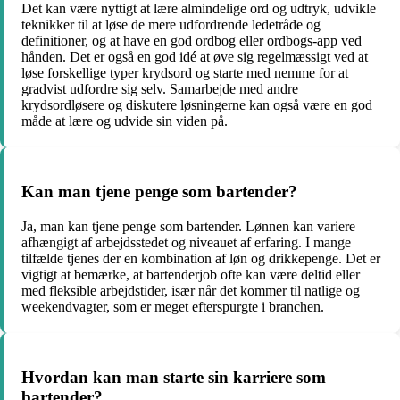
Det kan være nyttigt at lære almindelige ord og udtryk, udvikle
teknikker til at løse de mere udfordrende ledetråde og
definitioner, og at have en god ordbog eller ordbogs-app ved
hånden. Det er også en god idé at øve sig regelmæssigt ved at
løse forskellige typer krydsord og starte med nemme for at
gradvist udfordre sig selv. Samarbejde med andre
krydsordløsere og diskutere løsningerne kan også være en god
måde at lære og udvide sin viden på.
Kan man tjene penge som bartender?
Ja, man kan tjene penge som bartender. Lønnen kan variere
afhængigt af arbejdsstedet og niveauet af erfaring. I mange
tilfælde tjenes der en kombination af løn og drikkepenge. Det er
vigtigt at bemærke, at bartenderjob ofte kan være deltid eller
med fleksible arbejdstider, især når det kommer til natlige og
weekendvagter, som er meget efterspurgte i branchen.
Hvordan kan man starte sin karriere som
bartender?