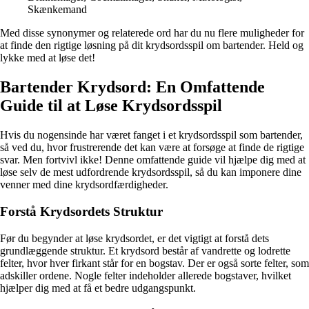
Skænkemand
Med disse synonymer og relaterede ord har du nu flere muligheder for
at finde den rigtige løsning på dit krydsordsspil om bartender. Held og
lykke med at løse det!
Bartender Krydsord: En Omfattende
Guide til at Løse Krydsordsspil
Hvis du nogensinde har været fanget i et krydsordsspil som bartender,
så ved du, hvor frustrerende det kan være at forsøge at finde de rigtige
svar. Men fortvivl ikke! Denne omfattende guide vil hjælpe dig med at
løse selv de mest udfordrende krydsordsspil, så du kan imponere dine
venner med dine krydsordfærdigheder.
Forstå Krydsordets Struktur
Før du begynder at løse krydsordet, er det vigtigt at forstå dets
grundlæggende struktur. Et krydsord består af vandrette og lodrette
felter, hvor hver firkant står for en bogstav. Der er også sorte felter, som
adskiller ordene. Nogle felter indeholder allerede bogstaver, hvilket
hjælper dig med at få et bedre udgangspunkt.