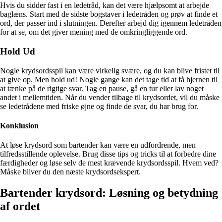
Hvis du sidder fast i en ledetråd, kan det være hjælpsomt at arbejde
baglæns. Start med de sidste bogstaver i ledetråden og prøv at finde et
ord, der passer ind i slutningen. Derefter arbejd dig igennem ledetråden
for at se, om det giver mening med de omkringliggende ord.
Hold Ud
Nogle krydsordsspil kan være virkelig svære, og du kan blive fristet til
at give op. Men hold ud! Nogle gange kan det tage tid at få hjernen til
at tænke på de rigtige svar. Tag en pause, gå en tur eller lav noget
andet i mellemtiden. Når du vender tilbage til krydsordet, vil du måske
se ledetrådene med friske øjne og finde de svar, du har brug for.
Konklusion
At løse krydsord som bartender kan være en udfordrende, men
tilfredsstillende oplevelse. Brug disse tips og tricks til at forbedre dine
færdigheder og løse selv de mest krævende krydsordsspil. Hvem ved?
Måske bliver du den næste krydsordsekspert.
Bartender krydsord: Løsning og betydning
af ordet