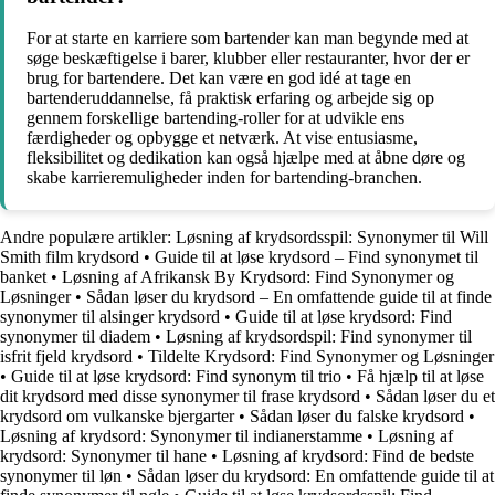
For at starte en karriere som bartender kan man begynde med at
søge beskæftigelse i barer, klubber eller restauranter, hvor der er
brug for bartendere. Det kan være en god idé at tage en
bartenderuddannelse, få praktisk erfaring og arbejde sig op
gennem forskellige bartending-roller for at udvikle ens
færdigheder og opbygge et netværk. At vise entusiasme,
fleksibilitet og dedikation kan også hjælpe med at åbne døre og
skabe karrieremuligheder inden for bartending-branchen.
Andre populære artikler:
Løsning af krydsordsspil: Synonymer til Will
Smith film krydsord
•
Guide til at løse krydsord – Find synonymet til
banket
•
Løsning af Afrikansk By Krydsord: Find Synonymer og
Løsninger
•
Sådan løser du krydsord – En omfattende guide til at finde
synonymer til alsinger krydsord
•
Guide til at løse krydsord: Find
synonymer til diadem
•
Løsning af krydsordspil: Find synonymer til
isfrit fjeld krydsord
•
Tildelte Krydsord: Find Synonymer og Løsninger
•
Guide til at løse krydsord: Find synonym til trio
•
Få hjælp til at løse
dit krydsord med disse synonymer til frase krydsord
•
Sådan løser du et
krydsord om vulkanske bjergarter
•
Sådan løser du falske krydsord
•
Løsning af krydsord: Synonymer til indianerstamme
•
Løsning af
krydsord: Synonymer til hane
•
Løsning af krydsord: Find de bedste
synonymer til løn
•
Sådan løser du krydsord: En omfattende guide til at