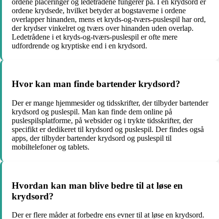
ordene placeringer og ledetrådene fungerer på. I en krydsord er
ordene krydsede, hvilket betyder at bogstaverne i ordene
overlapper hinanden, mens et kryds-og-tværs-puslespil har ord,
der krydser vinkelret og tværs over hinanden uden overlap.
Ledetrådene i et kryds-og-tværs-puslespil er ofte mere
udfordrende og kryptiske end i en krydsord.
Hvor kan man finde bartender krydsord?
Der er mange hjemmesider og tidsskrifter, der tilbyder bartender
krydsord og puslespil. Man kan finde dem online på
puslespilsplatforme, på websider og i trykte tidsskrifter, der
specifikt er dedikeret til krydsord og puslespil. Der findes også
apps, der tilbyder bartender krydsord og puslespil til
mobiltelefoner og tablets.
Hvordan kan man blive bedre til at løse en
krydsord?
Der er flere måder at forbedre ens evner til at løse en krydsord.