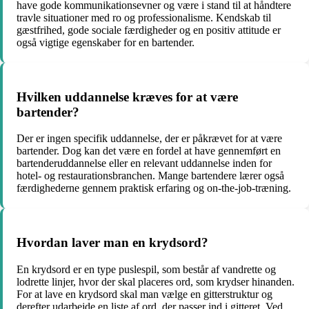
have gode kommunikationsevner og være i stand til at håndtere
travle situationer med ro og professionalisme. Kendskab til
gæstfrihed, gode sociale færdigheder og en positiv attitude er
også vigtige egenskaber for en bartender.
Hvilken uddannelse kræves for at være
bartender?
Der er ingen specifik uddannelse, der er påkrævet for at være
bartender. Dog kan det være en fordel at have gennemført en
bartenderuddannelse eller en relevant uddannelse inden for
hotel- og restaurationsbranchen. Mange bartendere lærer også
færdighederne gennem praktisk erfaring og on-the-job-træning.
Hvordan laver man en krydsord?
En krydsord er en type puslespil, som består af vandrette og
lodrette linjer, hvor der skal placeres ord, som krydser hinanden.
For at lave en krydsord skal man vælge en gitterstruktur og
derefter udarbejde en liste af ord, der passer ind i gitteret. Ved