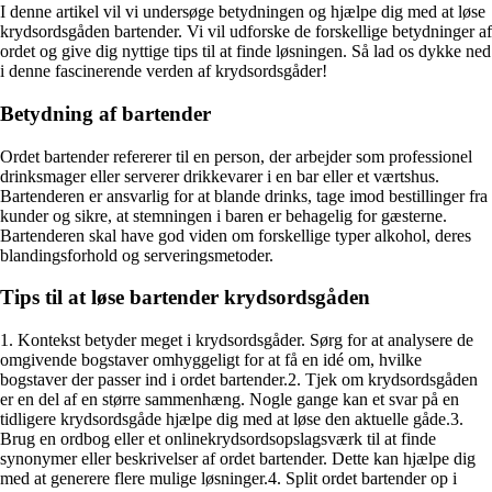
I denne artikel vil vi undersøge betydningen og hjælpe dig med at løse
krydsordsgåden bartender. Vi vil udforske de forskellige betydninger af
ordet og give dig nyttige tips til at finde løsningen. Så lad os dykke ned
i denne fascinerende verden af krydsordsgåder!
Betydning af bartender
Ordet bartender refererer til en person, der arbejder som professionel
drinksmager eller serverer drikkevarer i en bar eller et værtshus.
Bartenderen er ansvarlig for at blande drinks, tage imod bestillinger fra
kunder og sikre, at stemningen i baren er behagelig for gæsterne.
Bartenderen skal have god viden om forskellige typer alkohol, deres
blandingsforhold og serveringsmetoder.
Tips til at løse bartender krydsordsgåden
1. Kontekst betyder meget i krydsordsgåder. Sørg for at analysere de
omgivende bogstaver omhyggeligt for at få en idé om, hvilke
bogstaver der passer ind i ordet bartender.2. Tjek om krydsordsgåden
er en del af en større sammenhæng. Nogle gange kan et svar på en
tidligere krydsordsgåde hjælpe dig med at løse den aktuelle gåde.3.
Brug en ordbog eller et onlinekrydsordsopslagsværk til at finde
synonymer eller beskrivelser af ordet bartender. Dette kan hjælpe dig
med at generere flere mulige løsninger.4. Split ordet bartender op i