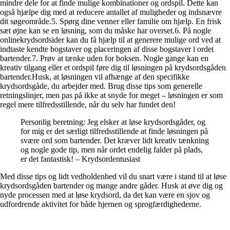
mindre dele for at finde mulige kombinationer og ordspil. Dette kan
også hjælpe dig med at reducere antallet af muligheder og indsnævre
dit søgeområde.5. Spørg dine venner eller familie om hjælp. En frisk
sæt øjne kan se en løsning, som du måske har overset.6. På nogle
onlinekrydsordsider kan du få hjælp til at generere mulige ord ved at
indtaste kendte bogstaver og placeringen af disse bogstaver i ordet
bartender.7. Prøv at tænke uden for boksen. Nogle gange kan en
kreativ tilgang eller et ordspil føre dig til løsningen på krydsordsgåden
bartender.Husk, at løsningen vil afhænge af den specifikke
krydsordsgåde, du arbejder med. Brug disse tips som generelle
retningslinjer, men pas på ikke at snyde for meget – løsningen er som
regel mere tilfredsstillende, når du selv har fundet den!
Personlig beretning: Jeg elsker at løse krydsordsgåder, og
for mig er det særligt tilfredsstillende at finde løsningen på
svære ord som bartender. Det kræver lidt kreativ tænkning
og nogle gode tip, men når ordet endelig falder på plads,
er det fantastisk! – Krydsordentusiast
Med disse tips og lidt vedholdenhed vil du snart være i stand til at løse
krydsordsgåden bartender og mange andre gåder. Husk at øve dig og
nyde processen med at løse krydsord, da det kan være en sjov og
udfordrende aktivitet for både hjernen og sprogfærdighederne.