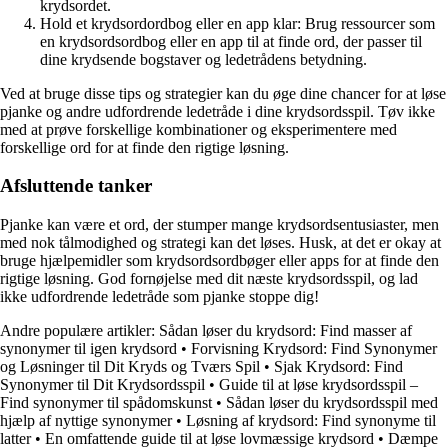
krydsordet.
Hold et krydsordordbog eller en app klar: Brug ressourcer som
en krydsordsordbog eller en app til at finde ord, der passer til
dine krydsende bogstaver og ledetrådens betydning.
Ved at bruge disse tips og strategier kan du øge dine chancer for at løse
pjanke og andre udfordrende ledetråde i dine krydsordsspil. Tøv ikke
med at prøve forskellige kombinationer og eksperimentere med
forskellige ord for at finde den rigtige løsning.
Afsluttende tanker
Pjanke kan være et ord, der stumper mange krydsordsentusiaster, men
med nok tålmodighed og strategi kan det løses. Husk, at det er okay at
bruge hjælpemidler som krydsordsordbøger eller apps for at finde den
rigtige løsning. God fornøjelse med dit næste krydsordsspil, og lad
ikke udfordrende ledetråde som pjanke stoppe dig!
Andre populære artikler:
Sådan løser du krydsord: Find masser af
synonymer til igen krydsord
•
Forvisning Krydsord: Find Synonymer
og Løsninger til Dit Kryds og Tværs Spil
•
Sjak Krydsord: Find
Synonymer til Dit Krydsordsspil
•
Guide til at løse krydsordsspil –
Find synonymer til spådomskunst
•
Sådan løser du krydsordsspil med
hjælp af nyttige synonymer
•
Løsning af krydsord: Find synonyme til
latter
•
En omfattende guide til at løse lovmæssige krydsord
•
Dæmpe