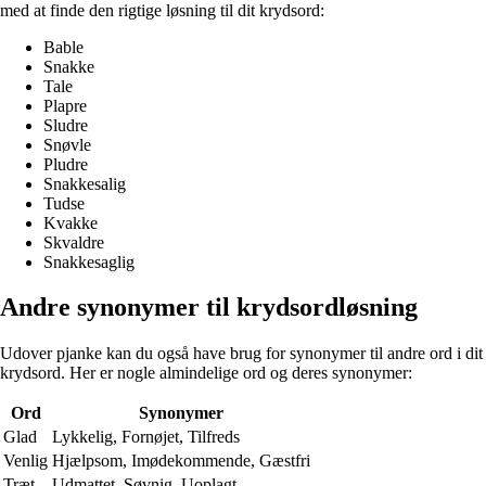
med at finde den rigtige løsning til dit krydsord:
Bable
Snakke
Tale
Plapre
Sludre
Snøvle
Pludre
Snakkesalig
Tudse
Kvakke
Skvaldre
Snakkesaglig
Andre synonymer til krydsordløsning
Udover pjanke kan du også have brug for synonymer til andre ord i dit
krydsord. Her er nogle almindelige ord og deres synonymer:
Ord
Synonymer
Glad
Lykkelig, Fornøjet, Tilfreds
Venlig
Hjælpsom, Imødekommende, Gæstfri
Træt
Udmattet, Søvnig, Uoplagt