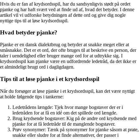
Hvis du er fan af krydsordsspil, har du sandsynligvis stødt på ordet
pjanke og har haft svært ved at finde ud af, hvad det betyder. I denne
artikel vil vi udforske betydningen af dette ord og give dig nogle
nyttige tips til at løse krydsordsspil.
Hvad betyder pjanke?
Pjanke er en dansk dialektbrug og betyder at snakke meget eller at
småsnakke. Det er et ord, der ofte bruges til at beskrive en person, der
taler i uendelighed eller bruger mange ord for at udtrykke sig. I
krydsordsspil kan pjanke være en udfordrende ledetråd, da det ikke er
et almindeligt brugt ord i dagligdagen.
Tips til at løse pjanke i et krydsordsspil
Når du forsøger at løse pjanke i et krydsordsspil, kan det være nyttigt
at holde følgende tips i tankerne:
Ledetrådens længde: Tjek hvor mange bogstaver der er i
ledetråden for at få en idé om det spillede ord længde.
Brug krydsende bogstaver: Kig på de andre ord krydsende med
pjanke for at få ledetråde til de manglende bogstaver.
Prøv synonymer: Tænk på synonymer for pjanke såsom at prate,
snakke eller sludre for at finde alternativer, der passer i