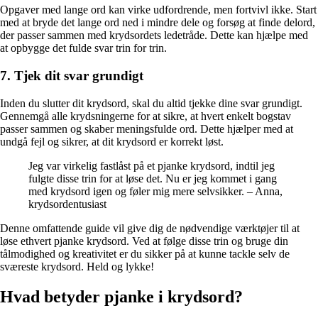
Opgaver med lange ord kan virke udfordrende, men fortvivl ikke. Start
med at bryde det lange ord ned i mindre dele og forsøg at finde delord,
der passer sammen med krydsordets ledetråde. Dette kan hjælpe med
at opbygge det fulde svar trin for trin.
7. Tjek dit svar grundigt
Inden du slutter dit krydsord, skal du altid tjekke dine svar grundigt.
Gennemgå alle krydsningerne for at sikre, at hvert enkelt bogstav
passer sammen og skaber meningsfulde ord. Dette hjælper med at
undgå fejl og sikrer, at dit krydsord er korrekt løst.
Jeg var virkelig fastlåst på et pjanke krydsord, indtil jeg
fulgte disse trin for at løse det. Nu er jeg kommet i gang
med krydsord igen og føler mig mere selvsikker. – Anna,
krydsordentusiast
Denne omfattende guide vil give dig de nødvendige værktøjer til at
løse ethvert pjanke krydsord. Ved at følge disse trin og bruge din
tålmodighed og kreativitet er du sikker på at kunne tackle selv de
sværeste krydsord. Held og lykke!
Hvad betyder pjanke i krydsord?