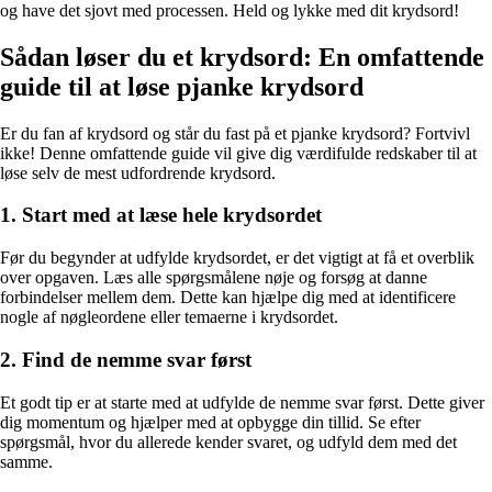
og have det sjovt med processen. Held og lykke med dit krydsord!
Sådan løser du et krydsord: En omfattende
guide til at løse pjanke krydsord
Er du fan af krydsord og står du fast på et pjanke krydsord? Fortvivl
ikke! Denne omfattende guide vil give dig værdifulde redskaber til at
løse selv de mest udfordrende krydsord.
1. Start med at læse hele krydsordet
Før du begynder at udfylde krydsordet, er det vigtigt at få et overblik
over opgaven. Læs alle spørgsmålene nøje og forsøg at danne
forbindelser mellem dem. Dette kan hjælpe dig med at identificere
nogle af nøgleordene eller temaerne i krydsordet.
2. Find de nemme svar først
Et godt tip er at starte med at udfylde de nemme svar først. Dette giver
dig momentum og hjælper med at opbygge din tillid. Se efter
spørgsmål, hvor du allerede kender svaret, og udfyld dem med det
samme.