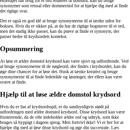
eksempel har brug for et ord relateret til domstol, kan du bruge
synonymer som retssal eller dommerstol for at hjælpe dig med at finde
det rigtige svar.
Det er også en god idé at bruge synonymerne til at tænke uden for
boksen. Hvis du er sikker på, at du har de rigtige bogstaver til et ord,
men det stadig ikke passer, kan du prøve at finde et synonym, der
passer bedre til krydsordets kontekst.
Opsummering
At løse et ældre domstol krydsord kan være sjovt og udfordrende. Ved
at bruge synonymerne til de nøgleord, der findes i krydsordet, kan du
øge dine chancer for at løse det. Husk at tænke kreativt og bruge
synonymerne til at finde ledetråde og løsninger, der ellers kan være
svære at finde.
Hjælp til at løse ældre domstol krydsord
Hvis du er fan af krydsordsspil, er du sandsynligvis stødt på
udfordringen med ældre domstol krydsord. Disse krydsord kan være
frustrerende, da de ofte indeholder ældre ord og udtryk, som ikke
bruges så hyppigt i dagens sprog. Men fortvivl ikke! Vi er her for at
hjælpe dig med at løse disse krydsord og øge din succesrate. Læs