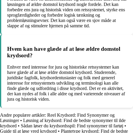
løsningen af ældre domstol krydsord nogle fordele. Det kan
forbedre ens jura og historisk viden om retssystemet, styrke ens
sprogfærdigheder og forbedre logisk tænkning og
problemløsningsevner. Det kan også være en sjov måde at
slappe af og stimulere hjernen på samme tid.
Hvem kan have glæde af at løse ældre domstol
krydsord?
Enhver med interesse for jura og historiske retssystemer kan
have glæde af at løse ældre domstol krydsord. Studerende,
juridiske fagfolk, krydsordentusiaster og folk med generel
interesse for retssystemets udvikling og terminologi kan alle
finde glæde og udfordring i disse krydsord. Det er en aktivitet,
der kan nydes af folk i alle aldre og med varierende niveauer af
jura og historisk viden.
Andre populære artikler:
Reel Krydsord: Find Synonymer og
Løsninger
•
Løsning af krydsord: Find de bedste synonymer til ilde
krydsord
•
Sådan løser du krydsordsspil: Find synonymer til fartøj
•
Guide til at løse vred krydsord
•
Plantetype krydsord: Find de bedste