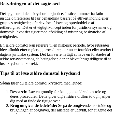
Betydningen af det søgte ord
Det søgte ord i dette krydsord er justice. Justice kommer fra latin
justitia og refererer til fair behandling baseret på ethvert individ eller
gruppes rettigheder, efterlevelse af love og opretholdelse af
retfærdighed. Det er et vigtigt koncept inden for juridiske systemer og
domstole, hvor det sigter mod afvikling af tvister og beskyttelse af
rettigheder.
En ældre domstol kan referere til en historisk periode, hvor retssager
blev afholdt efter regler og procedurer, der nu er forældet eller ændret i
dagens juridiske system. Det kan være nyttigt at have en forståelse af
ældre retssystemer og de betingelser, der er blevet brugt tidligere til at
løse krydsordet korrekt.
Tips til at løse ældre domstol krydsord
Sådan løser du ældre domstol krydsord med lethed:
Research:
Lav en grundig forskning om ældre domstole og
deres procedurer. Dette giver dig et større ordforråd og hjælper
dig med at finde de rigtige svar.
Brug omgivende ledetråde:
Se på de omgivende ledetråde og
brugningen af bogstaver, der allerede er udfyldt, for at gætte det