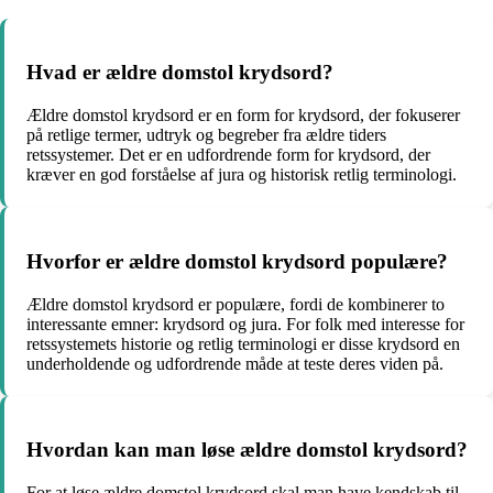
Hvad er ældre domstol krydsord?
Ældre domstol krydsord er en form for krydsord, der fokuserer
på retlige termer, udtryk og begreber fra ældre tiders
retssystemer. Det er en udfordrende form for krydsord, der
kræver en god forståelse af jura og historisk retlig terminologi.
Hvorfor er ældre domstol krydsord populære?
Ældre domstol krydsord er populære, fordi de kombinerer to
interessante emner: krydsord og jura. For folk med interesse for
retssystemets historie og retlig terminologi er disse krydsord en
underholdende og udfordrende måde at teste deres viden på.
Hvordan kan man løse ældre domstol krydsord?
For at løse ældre domstol krydsord skal man have kendskab til