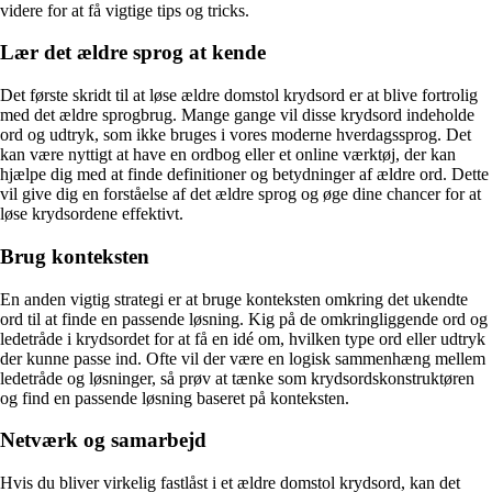
videre for at få vigtige tips og tricks.
Lær det ældre sprog at kende
Det første skridt til at løse ældre domstol krydsord er at blive fortrolig
med det ældre sprogbrug. Mange gange vil disse krydsord indeholde
ord og udtryk, som ikke bruges i vores moderne hverdagssprog. Det
kan være nyttigt at have en ordbog eller et online værktøj, der kan
hjælpe dig med at finde definitioner og betydninger af ældre ord. Dette
vil give dig en forståelse af det ældre sprog og øge dine chancer for at
løse krydsordene effektivt.
Brug konteksten
En anden vigtig strategi er at bruge konteksten omkring det ukendte
ord til at finde en passende løsning. Kig på de omkringliggende ord og
ledetråde i krydsordet for at få en idé om, hvilken type ord eller udtryk
der kunne passe ind. Ofte vil der være en logisk sammenhæng mellem
ledetråde og løsninger, så prøv at tænke som krydsordskonstruktøren
og find en passende løsning baseret på konteksten.
Netværk og samarbejd
Hvis du bliver virkelig fastlåst i et ældre domstol krydsord, kan det