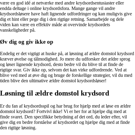
være en god idé at netværke med andre krydsordsentusiaster eller
endda deltage i online krydsordsfora. Mange gange vil andre
krydsordsløsere have haft lignende udfordringer og kan muligvis give
dig et hint eller pege dig i den rigtige retning. Samarbejde og dele
viden kan være en effektiv måde at overvinde krydsordets
vanskeligheder på.
Øv dig og giv ikke op
Endelig er det vigtigt at huske på, at løsning af ældre domstol krydsord
kræver øvelse og tålmodighed. Jo mere du udforsker det ældre sprog
og løser lignende krydsord, desto bedre vil du blive til at finde de
rigtige svar. Giv ikke op, selvom det kan virke udfordrende. Ved at
blive ved med at øve dig og bruge de forskellige strategier, vil du med
tiden blive den ultimative ældre domstol krydsordsløser!
Løsning til ældre domstol krydsord
Er du fan af krydsordsspil og har brug for hjælp med at løse en ældre
domstol krydsord? Fortvivl ikke! Vi er her for at hjælpe dig med at
finde svaret. Den specifikke betydning af det ord, du leder efter, vil
give dig en bedre forståelse af krydsordet og hjælpe dig med at finde
den rigtige løsning.