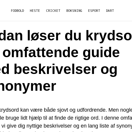
FODBOLD
HESTE
CRICKET
BOKSNING
ESPORT
DART
dan løser du krydso
 omfattende guide
d beskrivelser og
nonymer
 krydsord kan være både sjovt og udfordrende. Men nog
lle bruge lidt hjælp til at finde de rigtige ord. I denne omf
l vi give dig nyttige beskrivelser og en lang liste af syno