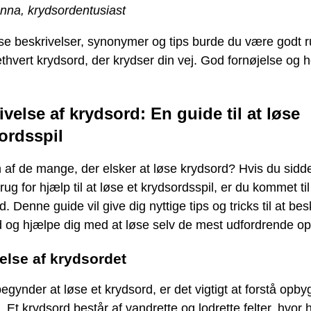
nna, krydsordentusiast
e beskrivelser, synonymer og tips burde du være godt rus
ethvert krydsord, der krydser din vej. God fornøjelse og 
ivelse af krydsord: En guide til at løse
ordsspil
 af de mange, der elsker at løse krydsord? Hvis du sidde
rug for hjælp til at løse et krydsordsspil, er du kommet til
d. Denne guide vil give dig nyttige tips og tricks til at bes
d og hjælpe dig med at løse selv de mest udfordrende op
else af krydsordet
egynder at løse et krydsord, er det vigtigt at forstå opb
et. Et krydsord består af vandrette og lodrette felter, hvor 