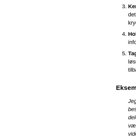
Ke
det
kry
Ho
inf
Ta
løs
til
Eksemp
Jeg
bes
del
vær
vid