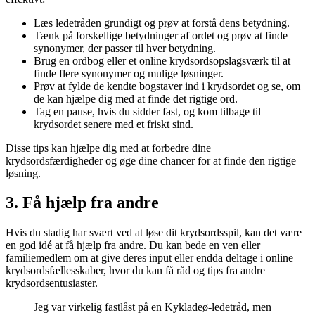
Læs ledetråden grundigt og prøv at forstå dens betydning.
Tænk på forskellige betydninger af ordet og prøv at finde
synonymer, der passer til hver betydning.
Brug en ordbog eller et online krydsordsopslagsværk til at
finde flere synonymer og mulige løsninger.
Prøv at fylde de kendte bogstaver ind i krydsordet og se, om
de kan hjælpe dig med at finde det rigtige ord.
Tag en pause, hvis du sidder fast, og kom tilbage til
krydsordet senere med et friskt sind.
Disse tips kan hjælpe dig med at forbedre dine
krydsordsfærdigheder og øge dine chancer for at finde den rigtige
løsning.
3. Få hjælp fra andre
Hvis du stadig har svært ved at løse dit krydsordsspil, kan det være
en god idé at få hjælp fra andre. Du kan bede en ven eller
familiemedlem om at give deres input eller endda deltage i online
krydsordsfællesskaber, hvor du kan få råd og tips fra andre
krydsordsentusiaster.
Jeg var virkelig fastlåst på en Kykladeø-ledetråd, men