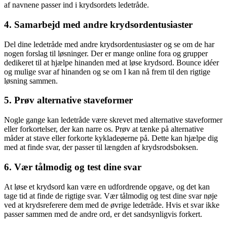
af navnene passer ind i krydsordets ledetråde.
4. Samarbejd med andre krydsordentusiaster
Del dine ledetråde med andre krydsordentusiaster og se om de har
nogen forslag til løsninger. Der er mange online fora og grupper
dedikeret til at hjælpe hinanden med at løse krydsord. Bounce idéer
og mulige svar af hinanden og se om I kan nå frem til den rigtige
løsning sammen.
5. Prøv alternative staveformer
Nogle gange kan ledetråde være skrevet med alternative staveformer
eller forkortelser, der kan narre os. Prøv at tænke på alternative
måder at stave eller forkorte kykladeøerne på. Dette kan hjælpe dig
med at finde svar, der passer til længden af krydsrodsboksen.
6. Vær tålmodig og test dine svar
At løse et krydsord kan være en udfordrende opgave, og det kan
tage tid at finde de rigtige svar. Vær tålmodig og test dine svar nøje
ved at krydsreferere dem med de øvrige ledetråde. Hvis et svar ikke
passer sammen med de andre ord, er det sandsynligvis forkert.