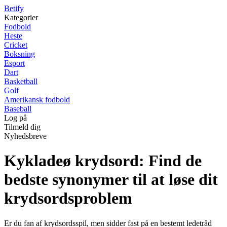
B
etify
Kategorier
Fodbold
Heste
Cricket
Boksning
Esport
Dart
Basketball
Golf
Amerikansk fodbold
Baseball
Log på
Tilmeld dig
Nyhedsbreve
Kykladeø krydsord: Find de
bedste synonymer til at løse dit
krydsordsproblem
Er du fan af krydsordsspil, men sidder fast på en bestemt ledetråd