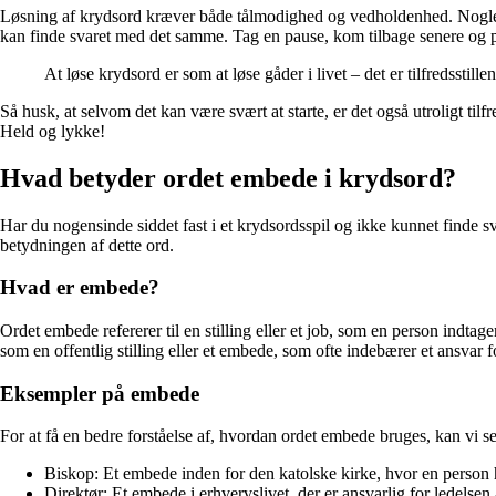
Løsning af krydsord kræver både tålmodighed og vedholdenhed. Nogle gan
kan finde svaret med det samme. Tag en pause, kom tilbage senere og pr
At løse krydsord er som at løse gåder i livet – det er tilfredssti
Så husk, at selvom det kan være svært at starte, er det også utroligt tilfr
Held og lykke!
Hvad betyder ordet embede i krydsord?
Har du nogensinde siddet fast i et krydsordsspil og ikke kunnet finde s
betydningen af dette ord.
Hvad er embede?
Ordet embede refererer til en stilling eller et job, som en person indta
som en offentlig stilling eller et embede, som ofte indebærer et ansvar 
Eksempler på embede
For at få en bedre forståelse af, hvordan ordet embede bruges, kan vi s
Biskop: Et embede inden for den katolske kirke, hvor en person ha
Direktør: Et embede i erhvervslivet, der er ansvarlig for ledelsen