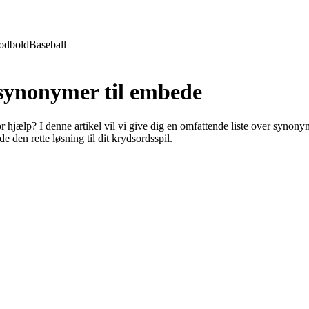
odbold
Baseball
 synonymer til embede
or hjælp? I denne artikel vil vi give dig en omfattende liste over synony
den rette løsning til dit krydsordsspil.