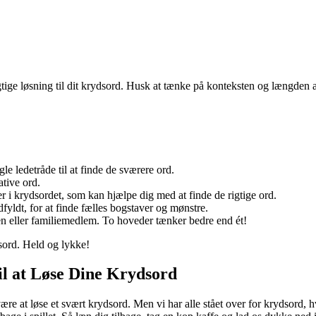
tige løsning til dit krydsord. Husk at tænke på konteksten og længden a
le ledetråde til at finde de sværere ord.
ative ord.
r i krydsordet, som kan hjælpe dig med at finde de rigtige ord.
yldt, for at finde fælles bogstaver og mønstre.
en eller familiemedlem. To hoveder tænker bedre end ét!
dsord. Held og lykke!
il at Løse Dine Krydsord
re at løse et svært krydsord. Men vi har alle stået over for krydsord, hvo