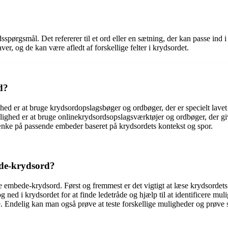
spørgsmål. Det refererer til et ord eller en sætning, der kan passe ind i
ver, og de kan være afledt af forskellige felter i krydsordet.
d?
ed er at bruge krydsordopslagsbøger og ordbøger, der er specielt lavet 
hed er at bruge onlinekrydsordsopslagsværktøjer og ordbøger, der giver
 tænke på passende embeder baseret på krydsordets kontekst og spor.
ede-krydsord?
løse embede-krydsord. Først og fremmest er det vigtigt at læse krydsorde
ned i krydsordet for at finde ledetråde og hjælp til at identificere mul
. Endelig kan man også prøve at teste forskellige muligheder og prøve si