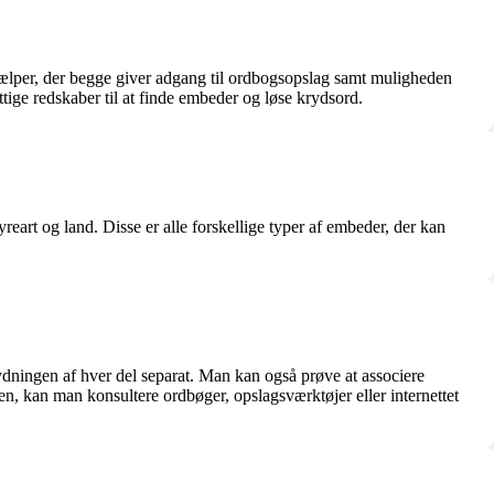
ælper, der begge giver adgang til ordbogsopslag samt muligheden
tige redskaber til at finde embeder og løse krydsord.
eart og land. Disse er alle forskellige typer af embeder, der kan
ydningen af ​​hver del separat. Man kan også prøve at associere
en, kan man konsultere ordbøger, opslagsværktøjer eller internettet