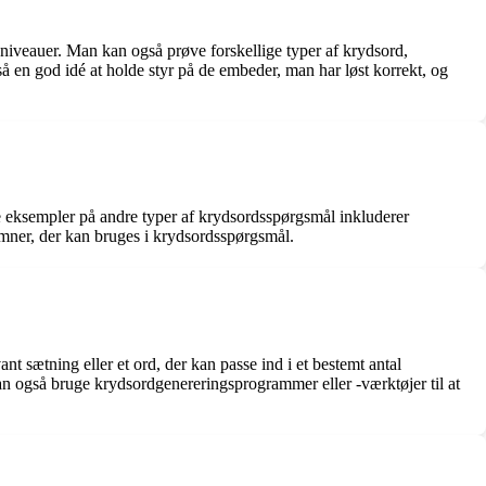
niveauer. Man kan også prøve forskellige typer af krydsord,
å en god idé at holde styr på de embeder, man har løst korrekt, og
eksempler på andre typer af krydsordsspørgsmål inkluderer
emner, der kan bruges i krydsordsspørgsmål.
t sætning eller et ord, der kan passe ind i et bestemt antal
n også bruge krydsordgenereringsprogrammer eller -værktøjer til at