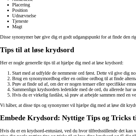
Placering
Position
Udnævnelse
Tjeneste
Magt
Disse synonymer bør give dig et godt udgangspunkt for at finde den rig
Tips til at løse krydsord
Her er nogle generelle tips til at hjælpe dig med at løse krydsord:
Start med at udfylde de nemmeste ord først. Dette vil give dig nog
Brug en synonymordbog eller en online ordbog til at finde altern
Prøv at finde ud af, om der er nogen temaer eller specifikke emne
Sammenlign krydsordets ledetråde med de ord, du allerede har udf
Hvis du er virkelig fastlåst, så prøv at arbejde sammen med en v
Vi håber, at disse tips og synonymer vil hjælpe dig med at løse dit kry
Embede Krydsord: Nyttige Tips og Tricks t
Hvis du er en krydsord-entusiast, ved du hvor tilfredsstillende det kan væ