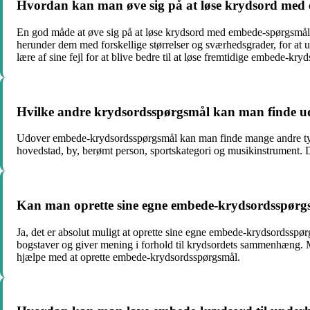
Hvordan kan man øve sig på at løse krydsord med
En god måde at øve sig på at løse krydsord med embede-spørgsmål e
herunder dem med forskellige størrelser og sværhedsgrader, for at 
lære af sine fejl for at blive bedre til at løse fremtidige embede-kryd
Hvilke andre krydsordsspørgsmål kan man finde 
Udover embede-krydsordsspørgsmål kan man finde mange andre type
hovedstad, by, berømt person, sportskategori og musikinstrument. Di
Kan man oprette sine egne embede-krydsordsspørg
Ja, det er absolut muligt at oprette sine egne embede-krydsordsspørg
bogstaver og giver mening i forhold til krydsordets sammenhæng. M
hjælpe med at oprette embede-krydsordsspørgsmål.