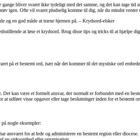
ge bliver svaret ikke tydeligt med det samme, og det kan tage tid at f
øv igen. Ofte vil svaret pludselig komme til dig, når du mindst venter 
llende og en god måde at træne hjernen på. – Krydsord-elsker
edsstillende at løse et krydsord. Brug disse tips og tricks til at hjælpe d
varet på et bestemt ord, især når det kommer til det mystiske ord embede
ger. Det kan være et formelt ansvar, der normalt er forbundet med en bes
for at udføre visse opgaver eller tage beslutninger inden for et bestemt 
e på nogle eksempler:
r ansvaret for at lede og administrere en bestemt region eller diocese.
 af en virksomhed eller organisation.