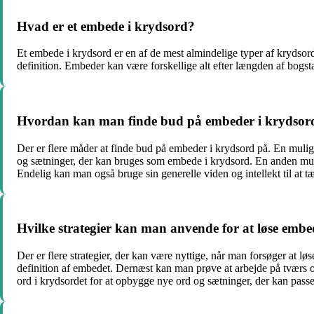
Hvad er et embede i krydsord?
Et embede i krydsord er en af de mest almindelige typer af krydsords
definition. Embeder kan være forskellige alt efter længden af ​​bogsta
Hvordan kan man finde bud på embeder i krydsor
Der er flere måder at finde bud på embeder i krydsord på. En muligh
og sætninger, der kan bruges som embede i krydsord. En anden mulig
Endelig kan man også bruge sin generelle viden og intellekt til at
Hvilke strategier kan man anvende for at løse emb
Der er flere strategier, der kan være nyttige, når man forsøger at 
definition af embedet. Dernæst kan man prøve at arbejde på tværs og 
ord i krydsordet for at opbygge nye ord og sætninger, der kan passe