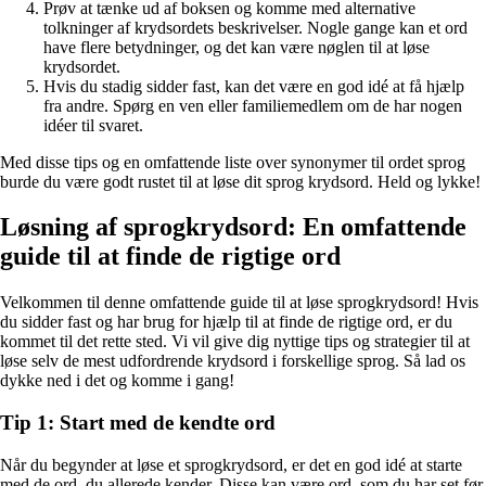
Prøv at tænke ud af boksen og komme med alternative
tolkninger af krydsordets beskrivelser. Nogle gange kan et ord
have flere betydninger, og det kan være nøglen til at løse
krydsordet.
Hvis du stadig sidder fast, kan det være en god idé at få hjælp
fra andre. Spørg en ven eller familiemedlem om de har nogen
idéer til svaret.
Med disse tips og en omfattende liste over synonymer til ordet sprog
burde du være godt rustet til at løse dit sprog krydsord. Held og lykke!
Løsning af sprogkrydsord: En omfattende
guide til at finde de rigtige ord
Velkommen til denne omfattende guide til at løse sprogkrydsord! Hvis
du sidder fast og har brug for hjælp til at finde de rigtige ord, er du
kommet til det rette sted. Vi vil give dig nyttige tips og strategier til at
løse selv de mest udfordrende krydsord i forskellige sprog. Så lad os
dykke ned i det og komme i gang!
Tip 1: Start med de kendte ord
Når du begynder at løse et sprogkrydsord, er det en god idé at starte
med de ord, du allerede kender. Disse kan være ord, som du har set før