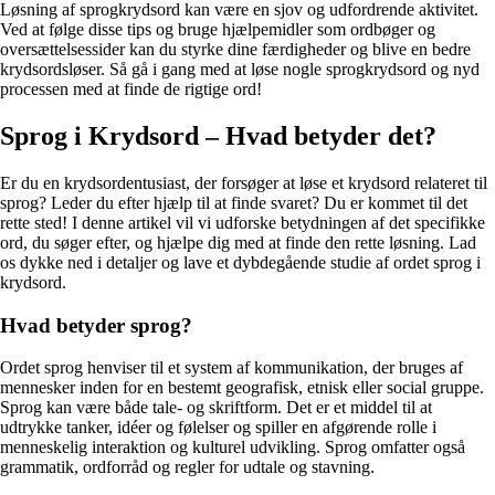
Løsning af sprogkrydsord kan være en sjov og udfordrende aktivitet.
Ved at følge disse tips og bruge hjælpemidler som ordbøger og
oversættelsessider kan du styrke dine færdigheder og blive en bedre
krydsordsløser. Så gå i gang med at løse nogle sprogkrydsord og nyd
processen med at finde de rigtige ord!
Sprog i Krydsord – Hvad betyder det?
Er du en krydsordentusiast, der forsøger at løse et krydsord relateret til
sprog? Leder du efter hjælp til at finde svaret? Du er kommet til det
rette sted! I denne artikel vil vi udforske betydningen af det specifikke
ord, du søger efter, og hjælpe dig med at finde den rette løsning. Lad
os dykke ned i detaljer og lave et dybdegående studie af ordet sprog i
krydsord.
Hvad betyder sprog?
Ordet sprog henviser til et system af kommunikation, der bruges af
mennesker inden for en bestemt geografisk, etnisk eller social gruppe.
Sprog kan være både tale- og skriftform. Det er et middel til at
udtrykke tanker, idéer og følelser og spiller en afgørende rolle i
menneskelig interaktion og kulturel udvikling. Sprog omfatter også
grammatik, ordforråd og regler for udtale og stavning.