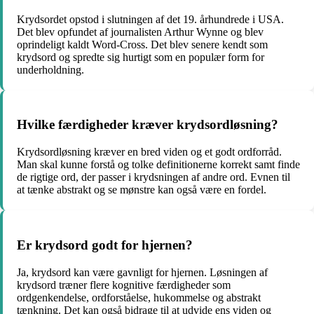
Krydsordet opstod i slutningen af det 19. århundrede i USA.
Det blev opfundet af journalisten Arthur Wynne og blev
oprindeligt kaldt Word-Cross. Det blev senere kendt som
krydsord og spredte sig hurtigt som en populær form for
underholdning.
Hvilke færdigheder kræver krydsordløsning?
Krydsordløsning kræver en bred viden og et godt ordforråd.
Man skal kunne forstå og tolke definitionerne korrekt samt finde
de rigtige ord, der passer i krydsningen af andre ord. Evnen til
at tænke abstrakt og se mønstre kan også være en fordel.
Er krydsord godt for hjernen?
Ja, krydsord kan være gavnligt for hjernen. Løsningen af
krydsord træner flere kognitive færdigheder som
ordgenkendelse, ordforståelse, hukommelse og abstrakt
tænkning. Det kan også bidrage til at udvide ens viden og