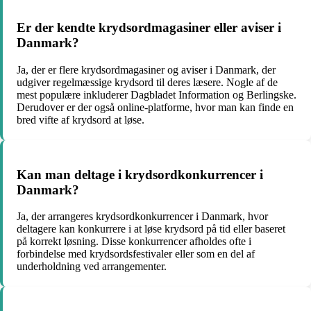
Er der kendte krydsordmagasiner eller aviser i
Danmark?
Ja, der er flere krydsordmagasiner og aviser i Danmark, der
udgiver regelmæssige krydsord til deres læsere. Nogle af de
mest populære inkluderer Dagbladet Information og Berlingske.
Derudover er der også online-platforme, hvor man kan finde en
bred vifte af krydsord at løse.
Kan man deltage i krydsordkonkurrencer i
Danmark?
Ja, der arrangeres krydsordkonkurrencer i Danmark, hvor
deltagere kan konkurrere i at løse krydsord på tid eller baseret
på korrekt løsning. Disse konkurrencer afholdes ofte i
forbindelse med krydsordsfestivaler eller som en del af
underholdning ved arrangementer.