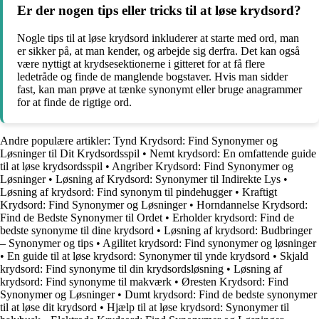
Er der nogen tips eller tricks til at løse krydsord?
Nogle tips til at løse krydsord inkluderer at starte med ord, man
er sikker på, at man kender, og arbejde sig derfra. Det kan også
være nyttigt at krydsesektionerne i gitteret for at få flere
ledetråde og finde de manglende bogstaver. Hvis man sidder
fast, kan man prøve at tænke synonymt eller bruge anagrammer
for at finde de rigtige ord.
Andre populære artikler:
Tynd Krydsord: Find Synonymer og
Løsninger til Dit Krydsordsspil
•
Nemt krydsord: En omfattende guide
til at løse krydsordsspil
•
Angriber Krydsord: Find Synonymer og
Løsninger
•
Løsning af Krydsord: Synonymer til Indirekte Lys
•
Løsning af krydsord: Find synonym til pindehugger
•
Kraftigt
Krydsord: Find Synonymer og Løsninger
•
Horndannelse Krydsord:
Find de Bedste Synonymer til Ordet
•
Erholder krydsord: Find de
bedste synonyme til dine krydsord
•
Løsning af krydsord: Budbringer
– Synonymer og tips
•
Agilitet krydsord: Find synonymer og løsninger
•
En guide til at løse krydsord: Synonymer til ynde krydsord
•
Skjald
krydsord: Find synonyme til din krydsordsløsning
•
Løsning af
krydsord: Find synonyme til makværk
•
Øresten Krydsord: Find
Synonymer og Løsninger
•
Dumt krydsord: Find de bedste synonymer
til at løse dit krydsord
•
Hjælp til at løse krydsord: Synonymer til