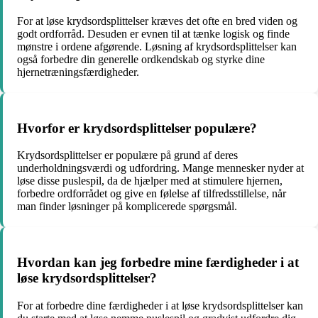
For at løse krydsordsplittelser kræves det ofte en bred viden og
godt ordforråd. Desuden er evnen til at tænke logisk og finde
mønstre i ordene afgørende. Løsning af krydsordsplittelser kan
også forbedre din generelle ordkendskab og styrke dine
hjernetræningsfærdigheder.
Hvorfor er krydsordsplittelser populære?
Krydsordsplittelser er populære på grund af deres
underholdningsværdi og udfordring. Mange mennesker nyder at
løse disse puslespil, da de hjælper med at stimulere hjernen,
forbedre ordforrådet og give en følelse af tilfredsstillelse, når
man finder løsninger på komplicerede spørgsmål.
Hvordan kan jeg forbedre mine færdigheder i at
løse krydsordsplittelser?
For at forbedre dine færdigheder i at løse krydsordsplittelser kan