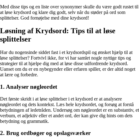
Med disse tips og en liste over synonymer skulle du være godt rustet til
at løse krydsord og klare dig godt, selv når du støder på ord som
splittelser. God fornøjelse med dine krydsord!
Løsning af Krydsord: Tips til at løse
splittelser
Har du nogensinde siddet fast i et krydsordspil og ønsket hjælp til at
løse splittelser? Fortvivl ikke, for vi har samlet nogle nyttige tips og
strategier til at hjælpe dig med at løse disse udfordrende krydsord.
Uanset om du er en nybegynder eller erfaren spiller, er der altid noget
at lære og forbedre.
1. Analyser nøgleordet
Det første skridt i at løse splittelser i et krydsord er at analysere
nøgleordet og dets kontekst. Læs hele krydsordet, og forsøg at forstå
betydningen af ledetråden. Undersøg om nøgleordet er en substantiv, et
verbum, et adjektiv eller et andet ord, der kan give dig hints om dets
betydning og grammatik.
2. Brug ordbøger og opslagsværker