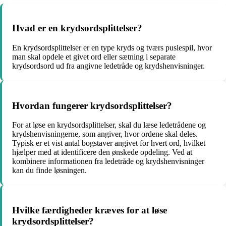
Hvad er en krydsordsplittelser?
En krydsordsplittelser er en type kryds og tværs puslespil, hvor
man skal opdele et givet ord eller sætning i separate
krydsordsord ud fra angivne ledetråde og krydshenvisninger.
Hvordan fungerer krydsordsplittelser?
For at løse en krydsordsplittelser, skal du læse ledetrådene og
krydshenvisningerne, som angiver, hvor ordene skal deles.
Typisk er et vist antal bogstaver angivet for hvert ord, hvilket
hjælper med at identificere den ønskede opdeling. Ved at
kombinere informationen fra ledetråde og krydshenvisninger
kan du finde løsningen.
Hvilke færdigheder kræves for at løse
krydsordsplittelser?