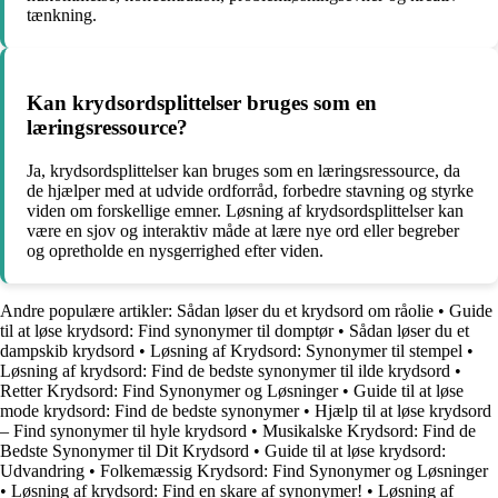
tænkning.
Kan krydsordsplittelser bruges som en
læringsressource?
Ja, krydsordsplittelser kan bruges som en læringsressource, da
de hjælper med at udvide ordforråd, forbedre stavning og styrke
viden om forskellige emner. Løsning af krydsordsplittelser kan
være en sjov og interaktiv måde at lære nye ord eller begreber
og opretholde en nysgerrighed efter viden.
Andre populære artikler:
Sådan løser du et krydsord om råolie
•
Guide
til at løse krydsord: Find synonymer til domptør
•
Sådan løser du et
dampskib krydsord
•
Løsning af Krydsord: Synonymer til stempel
•
Løsning af krydsord: Find de bedste synonymer til ilde krydsord
•
Retter Krydsord: Find Synonymer og Løsninger
•
Guide til at løse
mode krydsord: Find de bedste synonymer
•
Hjælp til at løse krydsord
– Find synonymer til hyle krydsord
•
Musikalske Krydsord: Find de
Bedste Synonymer til Dit Krydsord
•
Guide til at løse krydsord:
Udvandring
•
Folkemæssig Krydsord: Find Synonymer og Løsninger
•
Løsning af krydsord: Find en skare af synonymer!
•
Løsning af