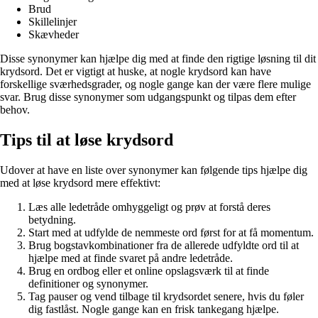
Brud
Skillelinjer
Skævheder
Disse synonymer kan hjælpe dig med at finde den rigtige løsning til dit
krydsord. Det er vigtigt at huske, at nogle krydsord kan have
forskellige sværhedsgrader, og nogle gange kan der være flere mulige
svar. Brug disse synonymer som udgangspunkt og tilpas dem efter
behov.
Tips til at løse krydsord
Udover at have en liste over synonymer kan følgende tips hjælpe dig
med at løse krydsord mere effektivt:
Læs alle ledetråde omhyggeligt og prøv at forstå deres
betydning.
Start med at udfylde de nemmeste ord først for at få momentum.
Brug bogstavkombinationer fra de allerede udfyldte ord til at
hjælpe med at finde svaret på andre ledetråde.
Brug en ordbog eller et online opslagsværk til at finde
definitioner og synonymer.
Tag pauser og vend tilbage til krydsordet senere, hvis du føler
dig fastlåst. Nogle gange kan en frisk tankegang hjælpe.