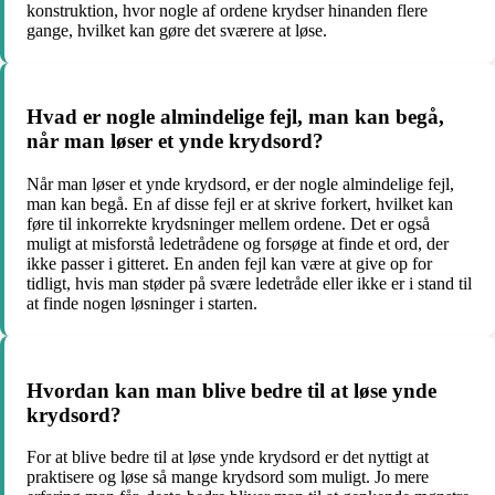
konstruktion, hvor nogle af ordene krydser hinanden flere
gange, hvilket kan gøre det sværere at løse.
Hvad er nogle almindelige fejl, man kan begå,
når man løser et ynde krydsord?
Når man løser et ynde krydsord, er der nogle almindelige fejl,
man kan begå. En af disse fejl er at skrive forkert, hvilket kan
føre til inkorrekte krydsninger mellem ordene. Det er også
muligt at misforstå ledetrådene og forsøge at finde et ord, der
ikke passer i gitteret. En anden fejl kan være at give op for
tidligt, hvis man støder på svære ledetråde eller ikke er i stand til
at finde nogen løsninger i starten.
Hvordan kan man blive bedre til at løse ynde
krydsord?
For at blive bedre til at løse ynde krydsord er det nyttigt at
praktisere og løse så mange krydsord som muligt. Jo mere