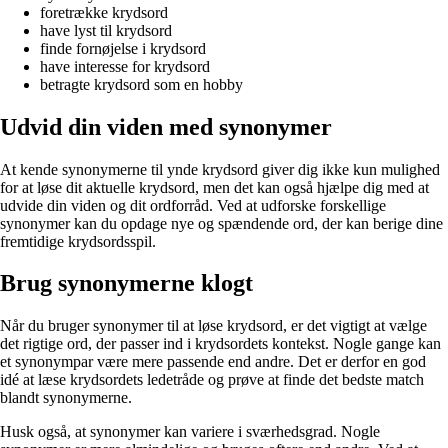
foretrække krydsord
have lyst til krydsord
finde fornøjelse i krydsord
have interesse for krydsord
betragte krydsord som en hobby
Udvid din viden med synonymer
At kende synonymerne til ynde krydsord giver dig ikke kun mulighed
for at løse dit aktuelle krydsord, men det kan også hjælpe dig med at
udvide din viden og dit ordforråd. Ved at udforske forskellige
synonymer kan du opdage nye og spændende ord, der kan berige dine
fremtidige krydsordsspil.
Brug synonymerne klogt
Når du bruger synonymer til at løse krydsord, er det vigtigt at vælge
det rigtige ord, der passer ind i krydsordets kontekst. Nogle gange kan
et synonympar være mere passende end andre. Det er derfor en god
idé at læse krydsordets ledetråde og prøve at finde det bedste match
blandt synonymerne.
Husk også, at synonymer kan variere i sværhedsgrad. Nogle