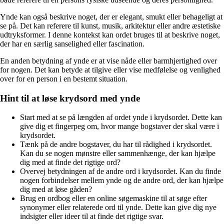
Ynde kan også beskrive noget, der er elegant, smukt eller behageligt at
se på. Det kan referere til kunst, musik, arkitektur eller andre æstetiske
udtryksformer. I denne kontekst kan ordet bruges til at beskrive noget,
der har en særlig sanselighed eller fascination.
En anden betydning af ynde er at vise nåde eller barmhjertighed over
for nogen. Det kan betyde at tilgive eller vise medfølelse og venlighed
over for en person i en bestemt situation.
Hint til at løse krydsord med ynde
Start med at se på længden af ordet ynde i krydsordet. Dette kan
give dig et fingerpeg om, hvor mange bogstaver der skal være i
krydsordet.
Tænk på de andre bogstaver, du har til rådighed i krydsordet.
Kan du se nogen mønstre eller sammenhænge, der kan hjælpe
dig med at finde det rigtige ord?
Overvej betydningen af de andre ord i krydsordet. Kan du finde
nogen forbindelser mellem ynde og de andre ord, der kan hjælpe
dig med at løse gåden?
Brug en ordbog eller en online søgemaskine til at søge efter
synonymer eller relaterede ord til ynde. Dette kan give dig nye
indsigter eller ideer til at finde det rigtige svar.