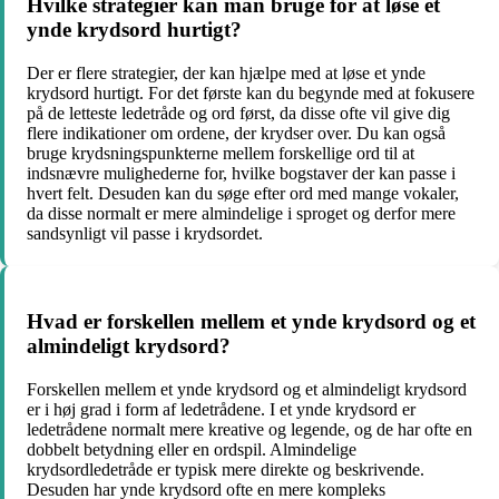
Hvilke strategier kan man bruge for at løse et
ynde krydsord hurtigt?
Der er flere strategier, der kan hjælpe med at løse et ynde
krydsord hurtigt. For det første kan du begynde med at fokusere
på de letteste ledetråde og ord først, da disse ofte vil give dig
flere indikationer om ordene, der krydser over. Du kan også
bruge krydsningspunkterne mellem forskellige ord til at
indsnævre mulighederne for, hvilke bogstaver der kan passe i
hvert felt. Desuden kan du søge efter ord med mange vokaler,
da disse normalt er mere almindelige i sproget og derfor mere
sandsynligt vil passe i krydsordet.
Hvad er forskellen mellem et ynde krydsord og et
almindeligt krydsord?
Forskellen mellem et ynde krydsord og et almindeligt krydsord
er i høj grad i form af ledetrådene. I et ynde krydsord er
ledetrådene normalt mere kreative og legende, og de har ofte en
dobbelt betydning eller en ordspil. Almindelige
krydsordledetråde er typisk mere direkte og beskrivende.
Desuden har ynde krydsord ofte en mere kompleks