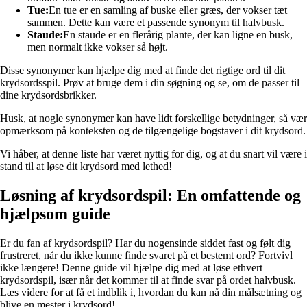
Tue:
En tue er en samling af buske eller græs, der vokser tæt
sammen. Dette kan være et passende synonym til halvbusk.
Staude:
En staude er en flerårig plante, der kan ligne en busk,
men normalt ikke vokser så højt.
Disse synonymer kan hjælpe dig med at finde det rigtige ord til dit
krydsordsspil. Prøv at bruge dem i din søgning og se, om de passer til
dine krydsordsbrikker.
Husk, at nogle synonymer kan have lidt forskellige betydninger, så vær
opmærksom på konteksten og de tilgængelige bogstaver i dit krydsord.
Vi håber, at denne liste har været nyttig for dig, og at du snart vil være i
stand til at løse dit krydsord med lethed!
Løsning af krydsordspil: En omfattende og
hjælpsom guide
Er du fan af krydsordspil? Har du nogensinde siddet fast og følt dig
frustreret, når du ikke kunne finde svaret på et bestemt ord? Fortvivl
ikke længere! Denne guide vil hjælpe dig med at løse ethvert
krydsordspil, især når det kommer til at finde svar på ordet halvbusk.
Læs videre for at få et indblik i, hvordan du kan nå din målsætning og
blive en mester i krydsord!