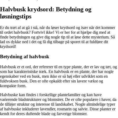
Halvbusk krydsord: Betydning og
løsningstips
Er du træt af at gå i stå, når du løser krydsord og især når det kommer
til ordet halvbusk? Fortvivl ikke! Vi er her for at hjælpe dig med at
finde betydningen og give dig nogle tip til at løse dette mysterium. Så
lad os dykke ned i det og få dig tilbage på sporet til at fuldføre dit
krydsord!
Betydning af halvbusk
Halvbusk er et ord, der refererer til en type plante, der er lav og tæt, og
som har karakteristiske træk. En halvbusk er en plante, der har nogle
egenskaber ved en busk, men ikke er så høj eller udviklet som en
fuldvoksen busk. Den er ofte opkaldt efter sin lavere vækst og
kompakte form.
Halvbuske kan findes i forskellige plantefamilier og kan have
varierende bladstrukturer og blomstrer. De er ofte populære i haver, da
de tilføjer struktur og interesse til landskabet. Nogle almindelige typer
af halvbuske inkluderer lavendler, rosmarin og salvie. Disse planter er
kendt for deres duftende blade og farverige blomster.