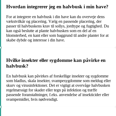
Hvordan integrerer jeg en halvbusk i min have?
For at integrere en halvbusk i din have kan du overveje dens
vækstvilkår og placering. Vælg en passende placering, der
passer til halvbuskens krav til sollys, jordtype og fugtighed. Du
kan også beslutte at plante halvbusken som en del af en
blomsterbed, en kant eller som baggrund til andre planter for at
skabe dybde og interesse i din have.
Hvilke insekter eller sygdomme kan påvirke en
halvbusk?
En halvbusk kan påvirkes af forskellige insekter og sygdomme
som bladlus, skala insekter, svampesygdomme som meldug eller
skurv og virusinfektioner. Det er vigtigt at overvåge halvbusken
regelmæssigt for skader eller tegn på infektion og træffe
passende foranstaltninger, f.eks. anvendelse af insekticider eller
svampemidler, hvis nødvendigt.