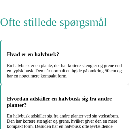
Ofte stillede spørgsmål
Hvad er en halvbusk?
En halvbusk er en plante, der har kortere stængler og grene end
en typisk busk. Den når normalt en højde på omkring 50 cm og
har en noget mere kompakt form.
Hvordan adskiller en halvbusk sig fra andre
planter?
En halvbusk adskiller sig fra andre planter ved sin vækstform.
Den har kortere stængler og grene, hvilket giver den en mere
kompakt form. Desuden har en halvbusk ofte løvfældende