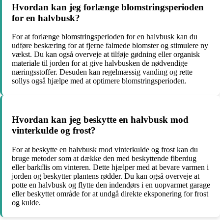
Hvordan kan jeg forlænge blomstringsperioden
for en halvbusk?
For at forlænge blomstringsperioden for en halvbusk kan du
udføre beskæring for at fjerne falmede blomster og stimulere ny
vækst. Du kan også overveje at tilføje gødning eller organisk
materiale til jorden for at give halvbusken de nødvendige
næringsstoffer. Desuden kan regelmæssig vanding og rette
sollys også hjælpe med at optimere blomstringsperioden.
Hvordan kan jeg beskytte en halvbusk mod
vinterkulde og frost?
For at beskytte en halvbusk mod vinterkulde og frost kan du
bruge metoder som at dække den med beskyttende fiberdug
eller barkflis om vinteren. Dette hjælper med at bevare varmen i
jorden og beskytter plantens rødder. Du kan også overveje at
potte en halvbusk og flytte den indendørs i en uopvarmet garage
eller beskyttet område for at undgå direkte eksponering for frost
og kulde.