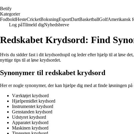
B
etify
Kategorier
Fodbold
Heste
Cricket
Boksning
Esport
Dart
Basketball
Golf
Amerikansk f
Log på
Tilmeld dig
Nyhedsbreve
Redskabet Krydsord: Find Synon
Hvis du sidder fast i dit krydsordsspil og leder efter hjælp til at løse d
nyttige tips til at løse krydsordet.
Synonymer til redskabet krydsord
Her er nogle synonymer, der kan hjælpe dig med at finde løsningen på d
Værktøjet krydsord
Hjælpemidlet krydsord
Instrumentet krydsord
Genstanden krydsord
Udstyret krydsord
Apparatet krydsord
Maskinen krydsord
Tingesten krydsord