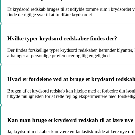
Et krydsord redskab bruges til at udfylde tomme rum i krydsordet v
finde de rigtige svar til at fuldføre krydsordet.
Hvilke typer krydsord redskaber findes der?
Der findes forskellige typer krydsord redskaber, herunder blyanter, 
afhænger af personlige præferencer og tilgængelighed.
Hvad er fordelene ved at bruge et krydsord redska
Brugen af et krydsord redskab kan hjælpe med at forbedre din løsnin
tilbyde muligheden for at rette fejl og eksperimentere med forskellig
Kan man bruge et krydsord redskab til at lære nye
Ja, krydsord redskaber kan være en fantastisk måde at lære nye ord o