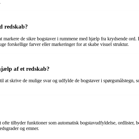
.
d redskab?
 markere de sikre bogstaver i rummene med hjælp fra krydsende ord. Brug
 forskellige farver eller markeringer for at skabe visuel struktur.
jælp af et redskab?
til at skrive de mulige svar og udfylde de bogstaver i spørgsmålstegn, 
.
et ofte tilbyder funktioner som automatisk bogstavudfyldelse, ordlister,
rhedsgrader og emner.