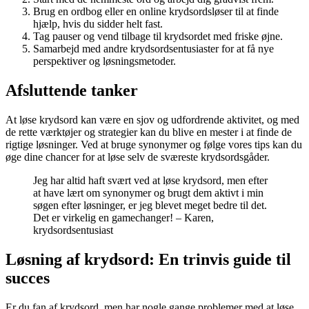
Brug en ordbog eller en online krydsordsløser til at finde
hjælp, hvis du sidder helt fast.
Tag pauser og vend tilbage til krydsordet med friske øjne.
Samarbejd med andre krydsordsentusiaster for at få nye
perspektiver og løsningsmetoder.
Afsluttende tanker
At løse krydsord kan være en sjov og udfordrende aktivitet, og med
de rette værktøjer og strategier kan du blive en mester i at finde de
rigtige løsninger. Ved at bruge synonymer og følge vores tips kan du
øge dine chancer for at løse selv de sværeste krydsordsgåder.
Jeg har altid haft svært ved at løse krydsord, men efter
at have lært om synonymer og brugt dem aktivt i min
søgen efter løsninger, er jeg blevet meget bedre til det.
Det er virkelig en gamechanger! – Karen,
krydsordsentusiast
Løsning af krydsord: En trinvis guide til
succes
Er du fan af krydsord, men har nogle gange problemer med at løse