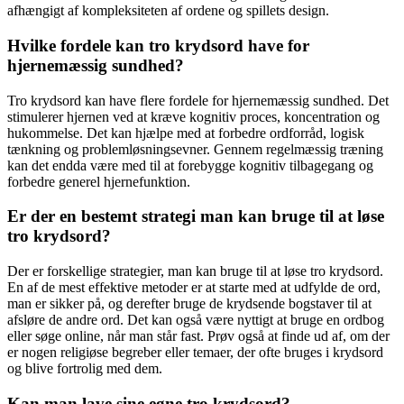
afhængigt af kompleksiteten af ordene og spillets design.
Hvilke fordele kan tro krydsord have for
hjernemæssig sundhed?
Tro krydsord kan have flere fordele for hjernemæssig sundhed. Det
stimulerer hjernen ved at kræve kognitiv proces, koncentration og
hukommelse. Det kan hjælpe med at forbedre ordforråd, logisk
tænkning og problemløsningsevner. Gennem regelmæssig træning
kan det endda være med til at forebygge kognitiv tilbagegang og
forbedre generel hjernefunktion.
Er der en bestemt strategi man kan bruge til at løse
tro krydsord?
Der er forskellige strategier, man kan bruge til at løse tro krydsord.
En af de mest effektive metoder er at starte med at udfylde de ord,
man er sikker på, og derefter bruge de krydsende bogstaver til at
afsløre de andre ord. Det kan også være nyttigt at bruge en ordbog
eller søge online, når man står fast. Prøv også at finde ud af, om der
er nogen religiøse begreber eller temaer, der ofte bruges i krydsord
og blive fortrolig med dem.
Kan man lave sine egne tro krydsord?