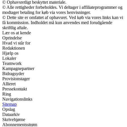
© Ophavsretligt beskyttet materiale.
© Alle rettigheder forbeholdes. Vi deltager i affiliateprogrammer og
modtager betaling for køb via vores henvisninger.
© Dette site er omfattet af ophavsret. Ved køb via vores links kan vi
få kommission. Indholdet må kun anvendes med forudgående
skriftlig aftale.
Lær os at kende
Oprindelse
Hvad vi står for
Redaktionen
Hjælp os
Lokaler
Teamwork
Kampagnepartner
Bidragsyder
Provisionstager
Allieret
Pressekontakt
Ring
Navigationslinks
Sitemap
Opslag
Dataarkiv
Skrivehjørne
Abonnementsstrøm