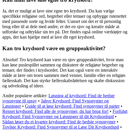
Ja, det er muligt at lave sine egne tro krydsord. Du kan vælge
specifikke religiøse ord, begreber eller temaer og opbygge rutenettet
med passende sorte og hvide felter. Uanset om det er til personlig
brug eller til at dele med andre, er det en sjov og kreativ måde at
udforske og udtrykke sin tro på. Der findes også online værktøjer og
apps, der kan hjælpe med at lave dit eget krydsord.
Kan tro krydsord være en gruppeaktivitet?
Absolut! Tro krydsord kan være en sjov gruppeaktivitet, hvor man
kan løse puslespillet sammen og diskutere de religiøse begreber og
temaer, der findes i krydsordet. Det kan også være en interaktiv
måde at lære om troen sammen med venner, familie eller en religiøs
fællesskab. Det kan styrke fællesskabsfølelsen og skabe diskussion
og udveksling af ideer.
Andre populære artikler:
Løsning af krydsord: Find de bedste
synonyme til spray
•
Jahve Krydsord: Find Synonymer og
Løsninger
•
Guide til at løse krydsord: Find synonymer til parter
•
Renset krydsord: Find alle de synonymer, du har brug for!
•
Forfulgt
Krydsord: Find Synonymer og Løsninger til dit Krydsordspil
•
Sådan løser du et kvarter krydsord: Find de bedste synonymer
•
Tovlige Krydsord: Find Synonymer til at Løse Dit Krydsordspil
•