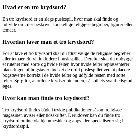
Hvad er en tro krydsord?
En tro krydsord er en slags puslespil, hvor man skal finde og
udfylde ord, der beskriver forskellige religiøse begreber, figurer eller
temaer.
Hvordan laver man et tro krydsord?
For at lave et tro krydsord skal du først vælge de religiøse begreber
eller temaer, du vil inkludere i puslespillet. Derefter skal du opbygge
et rutenet med sorte og hvide felter, hvor hvide felter repræsenterer
placeringen af ​​bogstaver. Indsæt de ord i puslespillet ved at placere
bogstaverne korrekt i de hvide felter og udfylde resten med sorte
felter. Sørg for, at ordene krydser hinanden, så spillets sværhedsgrad
øges.
Hvor kan man finde tro krydsord?
Tro krydsord findes både i trykte publikationer såsom religiøse
magasiner, aviser eller tidsskrifter. Derudover kan du finde tro
krydsord online via hjemmesider og apps, der specialiserer sig i
krydsordsspil.