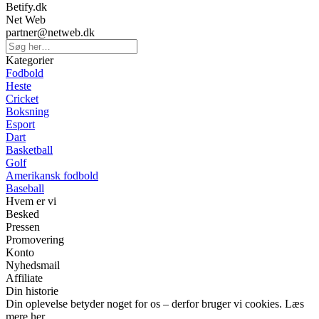
Betify.dk
Net Web
partner@netweb.dk
Kategorier
Fodbold
Heste
Cricket
Boksning
Esport
Dart
Basketball
Golf
Amerikansk fodbold
Baseball
Hvem er vi
Besked
Pressen
Promovering
Konto
Nyhedsmail
Affiliate
Din historie
Din oplevelse betyder noget for os – derfor bruger vi cookies. Læs
mere her.