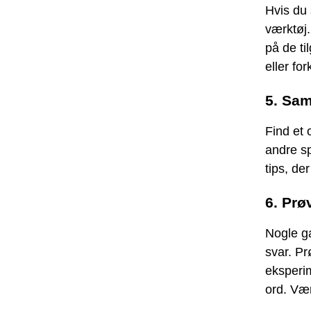
Hvis du 
værktøj.
på de ti
eller fo
5. Sam
Find et 
andre sp
tips, d
6. Prø
Nogle ga
svar. Pr
eksperim
ord. Vær