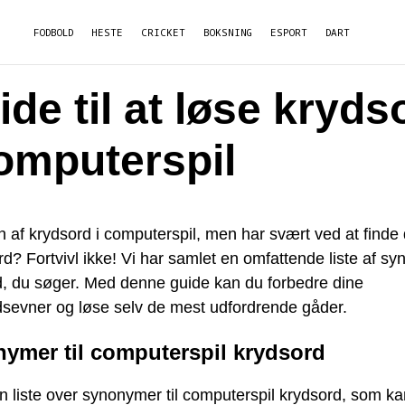
FODBOLD
HESTE
CRICKET
BOKSNING
ESPORT
DART
ide til at løse kryds
computerspil
n af krydsord i computerspil, men har svært ved at finde
ord? Fortvivl ikke! Vi har samlet en omfattende liste af s
rd, du søger. Med denne guide kan du forbedre dine
dsevner og løse selv de mest udfordrende gåder.
ymer til computerspil krydsord
n liste over synonymer til computerspil krydsord, som ka