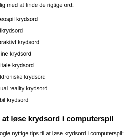
ig med at finde de rigtige ord:
eospil krydsord
lkrydsord
eraktivt krydsord
ine krydsord
itale krydsord
ktroniske krydsord
tual reality krydsord
il krydsord
il at løse krydsord i computerspil
ogle nyttige tips til at løse krydsord i computerspil: