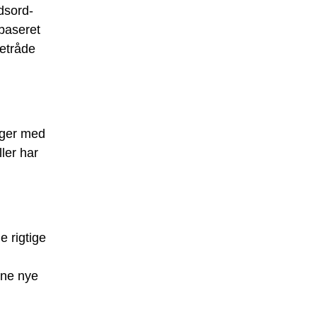
ydsord-
 baseret
detråde
nger med
ler har
 rigtige
nne nye