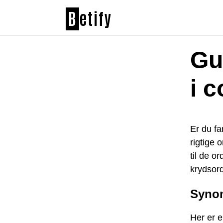
B
etify
Gu
i 
Er du fa
rigtige 
til de o
krydsor
Synon
Her er e