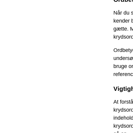
Når du s
kender b
gætte. 
krydsord
Ordbety
undersøg
bruge on
referenc
Vigtig
At forst
krydsord
indehold
krydsord