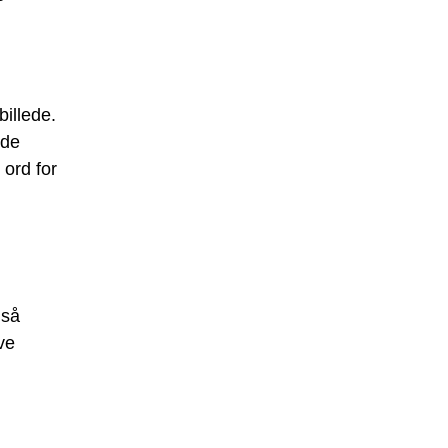
illede.
 de
 ord for
 så
ve