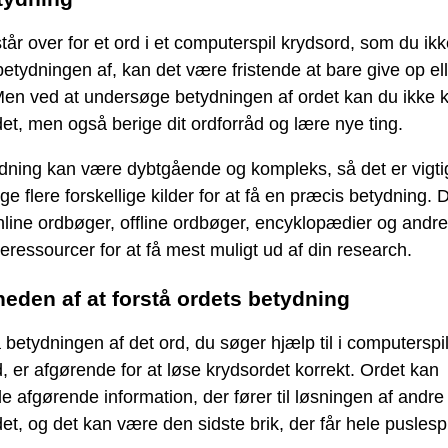
tår over for et ord i et computerspil krydsord, som du ik
etydningen af, kan det være fristende at bare give op el
Men ved at undersøge betydningen af ordet kan du ikke 
et, men også berige dit ordforråd og lære nye ting.
dning kan være dybtgående og kompleks, så det er vigtig
e flere forskellige kilder for at få en præcis betydning. 
line ordbøger, offline ordbøger, encyklopædier og andre
eressourcer for at få mest muligt ud af din research.
heden af ​​at forstå ordets betydning
å betydningen af det ord, du søger hjælp til i computerspi
, er afgørende for at løse krydsordet korrekt. Ordet kan
e afgørende information, der fører til løsningen af ​​andre 
et, og det kan være den sidste brik, der får hele puslespill