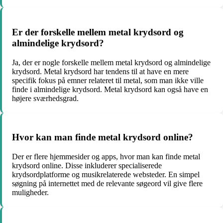
Er der forskelle mellem metal krydsord og
almindelige krydsord?
Ja, der er nogle forskelle mellem metal krydsord og almindelige
krydsord. Metal krydsord har tendens til at have en mere
specifik fokus på emner relateret til metal, som man ikke ville
finde i almindelige krydsord. Metal krydsord kan også have en
højere sværhedsgrad.
Hvor kan man finde metal krydsord online?
Der er flere hjemmesider og apps, hvor man kan finde metal
krydsord online. Disse inkluderer specialiserede
krydsordplatforme og musikrelaterede websteder. En simpel
søgning på internettet med de relevante søgeord vil give flere
muligheder.