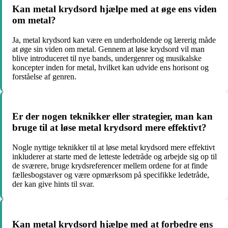
Kan metal krydsord hjælpe med at øge ens viden
om metal?
Ja, metal krydsord kan være en underholdende og lærerig måde
at øge sin viden om metal. Gennem at løse krydsord vil man
blive introduceret til nye bands, undergenrer og musikalske
koncepter inden for metal, hvilket kan udvide ens horisont og
forståelse af genren.
Er der nogen teknikker eller strategier, man kan
bruge til at løse metal krydsord mere effektivt?
Nogle nyttige teknikker til at løse metal krydsord mere effektivt
inkluderer at starte med de letteste ledetråde og arbejde sig op til
de sværere, bruge krydsreferencer mellem ordene for at finde
fællesbogstaver og være opmærksom på specifikke ledetråde,
der kan give hints til svar.
Kan metal krydsord hjælpe med at forbedre ens