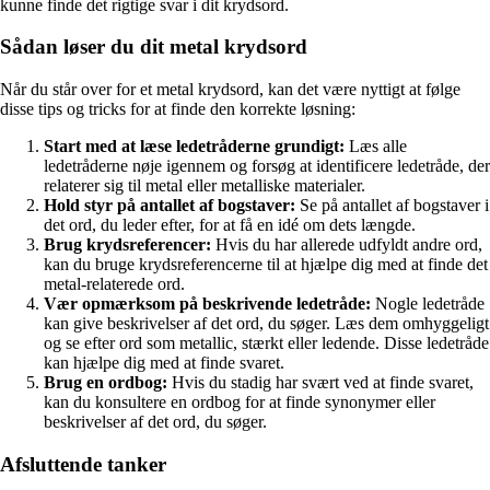
kunne finde det rigtige svar i dit krydsord.
Sådan løser du dit metal krydsord
Når du står over for et metal krydsord, kan det være nyttigt at følge
disse tips og tricks for at finde den korrekte løsning:
Start med at læse ledetråderne grundigt:
Læs alle
ledetråderne nøje igennem og forsøg at identificere ledetråde, der
relaterer sig til metal eller metalliske materialer.
Hold styr på antallet af bogstaver:
Se på antallet af bogstaver i
det ord, du leder efter, for at få en idé om dets længde.
Brug krydsreferencer:
Hvis du har allerede udfyldt andre ord,
kan du bruge krydsreferencerne til at hjælpe dig med at finde det
metal-relaterede ord.
Vær opmærksom på beskrivende ledetråde:
Nogle ledetråde
kan give beskrivelser af det ord, du søger. Læs dem omhyggeligt
og se efter ord som metallic, stærkt eller ledende. Disse ledetråde
kan hjælpe dig med at finde svaret.
Brug en ordbog:
Hvis du stadig har svært ved at finde svaret,
kan du konsultere en ordbog for at finde synonymer eller
beskrivelser af det ord, du søger.
Afsluttende tanker