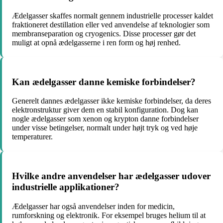
Ædelgasser skaffes normalt gennem industrielle processer kaldet
fraktioneret destillation eller ved anvendelse af teknologier som
membranseparation og cryogenics. Disse processer gør det
muligt at opnå ædelgasserne i ren form og høj renhed.
Kan ædelgasser danne kemiske forbindelser?
Generelt dannes ædelgasser ikke kemiske forbindelser, da deres
elektronstruktur giver dem en stabil konfiguration. Dog kan
nogle ædelgasser som xenon og krypton danne forbindelser
under visse betingelser, normalt under højt tryk og ved høje
temperaturer.
Hvilke andre anvendelser har ædelgasser udover
industrielle applikationer?
Ædelgasser har også anvendelser inden for medicin,
rumforskning og elektronik. For eksempel bruges helium til at