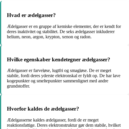
Hvad er ædelgasser?
Ædelgasser er en gruppe af kemiske elementer, der er kendt for
deres inaktivitet og stabilitet. De seks ædelgasser inkluderer
helium, neon, argon, krypton, xenon og radon.
Hvilke egenskaber kendetegner ædelgasser?
Ædelgasser er farveløse, lugtfri og smagløse. De er meget
stabile, fordi deres yderste elektronskal er fyldt op. De har lave
kogepunkter og smeltepunkter sammenlignet med andre
grundstoffer.
Hvorfor kaldes de ædelgasser?
Ædelgasserne kaldes ædelgasser, fordi de er meget
reaktionsfattige. Deres elektronstruktur gør dem stabile, hvilket