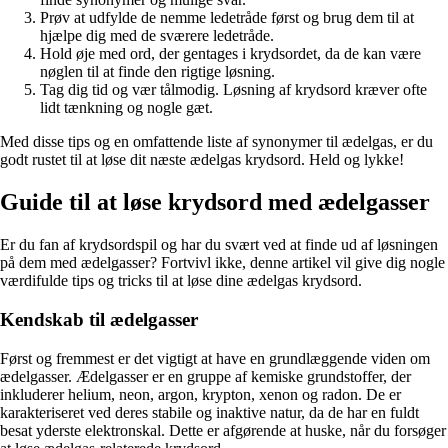
Prøv at udfylde de nemme ledetråde først og brug dem til at
hjælpe dig med de sværere ledetråde.
Hold øje med ord, der gentages i krydsordet, da de kan være
nøglen til at finde den rigtige løsning.
Tag dig tid og vær tålmodig. Løsning af krydsord kræver ofte
lidt tænkning og nogle gæt.
Med disse tips og en omfattende liste af synonymer til ædelgas, er du
godt rustet til at løse dit næste ædelgas krydsord. Held og lykke!
Guide til at løse krydsord med ædelgasser
Er du fan af krydsordspil og har du svært ved at finde ud af løsningen
på dem med ædelgasser? Fortvivl ikke, denne artikel vil give dig nogle
værdifulde tips og tricks til at løse dine ædelgas krydsord.
Kendskab til ædelgasser
Først og fremmest er det vigtigt at have en grundlæggende viden om
ædelgasser. Ædelgasser er en gruppe af kemiske grundstoffer, der
inkluderer helium, neon, argon, krypton, xenon og radon. De er
karakteriseret ved deres stabile og inaktive natur, da de har en fuldt
besat yderste elektronskal. Dette er afgørende at huske, når du forsøger