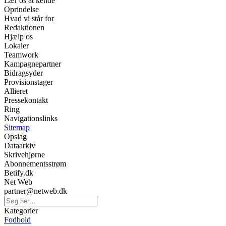
Lær os at kende
Oprindelse
Hvad vi står for
Redaktionen
Hjælp os
Lokaler
Teamwork
Kampagnepartner
Bidragsyder
Provisionstager
Allieret
Pressekontakt
Ring
Navigationslinks
Sitemap
Opslag
Dataarkiv
Skrivehjørne
Abonnementsstrøm
Betify.dk
Net Web
partner@netweb.dk
Kategorier
Fodbold