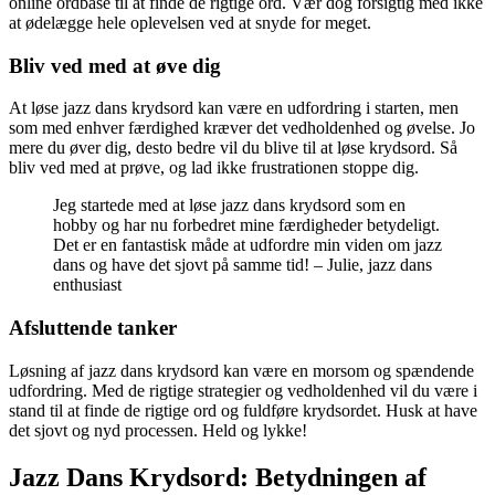
online ordbase til at finde de rigtige ord. Vær dog forsigtig med ikke
at ødelægge hele oplevelsen ved at snyde for meget.
Bliv ved med at øve dig
At løse jazz dans krydsord kan være en udfordring i starten, men
som med enhver færdighed kræver det vedholdenhed og øvelse. Jo
mere du øver dig, desto bedre vil du blive til at løse krydsord. Så
bliv ved med at prøve, og lad ikke frustrationen stoppe dig.
Jeg startede med at løse jazz dans krydsord som en
hobby og har nu forbedret mine færdigheder betydeligt.
Det er en fantastisk måde at udfordre min viden om jazz
dans og have det sjovt på samme tid! – Julie, jazz dans
enthusiast
Afsluttende tanker
Løsning af jazz dans krydsord kan være en morsom og spændende
udfordring. Med de rigtige strategier og vedholdenhed vil du være i
stand til at finde de rigtige ord og fuldføre krydsordet. Husk at have
det sjovt og nyd processen. Held og lykke!
Jazz Dans Krydsord: Betydningen af ​​