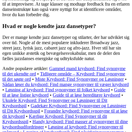
til at improvisere. At tage klasser og modtage feedback fra en erfaren
danseinstruktør kan også være nyttigt for at identificere områder,
hvor du kan forbedre dig.
Hvad er nogle kendte jazz dansetyper?
Der er mange kendte jazz dansetyper og stilarter, der har udviklet sig
over tid. Nogle af de mest populære inkluderer Broadway jazz,
street jazz, lyrisk jazz, cabaret jazz og afro-jazz. Hver stil har sin
egen unikke æstetik og bevægelsesvokabular, men de deler den
fælles jazzdanses energiske og udtryksfulde natur.
Andre populære artikler:
Gammel mand krydsord: Find synonyme
til det ukendte ord
•
Tidligere område – Krydsord: Find synonyme
til det søgte ord
•
Miste Krydsord: Find Synonymer og Løsninger
•
Sådan løser du krydsord: Find mange synonymer til væger krydsord
•
Løsning af krydsord: Find synonymer til folket krydsord
•
Guide
til at løse listige krydsord
•
Guide til at løse hereditære krydsord
•
Ukulele Krydsord: Find Synonymer og Løsninger til Dit
Krydsordspil
•
Gadekær Krydsord: Find Synonymer og Løsninger
til Dit Krydsordsspil
•
Forandre krydsord: Find synonyme til at løse
dit krydsord
•
Kærlige Krydsord: Find Synonymer til dit
Krydsordsspil
•
Handy krydsord: Find masser af synonymer til dine
krydsordsudfordringer
•
Løsning af krydsord: Find synonymer til