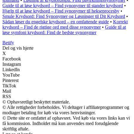
spåmand
•
Løsning af krydsordsspil: Find påvirkningssynonymer
•
Guide til at løse krydsord – Find synonymer til stander krydsord
•
Hjælp til at løse krydsord – Find synonymer til hekseprocesby
•
Smule Krydsord: Find Synonymer og Løsninger til Dit Krydsord
•
Sådan løser du engelske krydsord – en omfattende guide
•
Korrekt
krydsord – Find de rigtige ord med disse synonymer
•
Guide til at
løse symfoni krydsord: Find de bedste synonymer
B
etify
Del og vis hjerte
X
Facebook
Instagram
LinkedIn
YouTube
Pinterest
TikTok
Mail
RSS
© Ophavsretligt beskyttet materiale.
© Alle rettigheder forbeholdes. Vi deltager i affiliateprogrammer og
modtager betaling for køb via vores henvisninger.
© Dette site er omfattet af ophavsret. Ved køb via vores links kan vi
få kommission. Indholdet må kun anvendes med forudgående
skriftlig aftale.