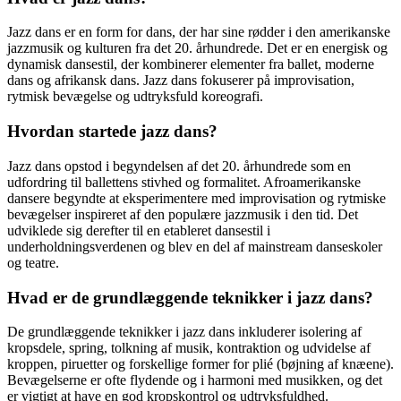
Jazz dans er en form for dans, der har sine rødder i den amerikanske
jazzmusik og kulturen fra det 20. århundrede. Det er en energisk og
dynamisk dansestil, der kombinerer elementer fra ballet, moderne
dans og afrikansk dans. Jazz dans fokuserer på improvisation,
rytmisk bevægelse og udtryksfuld koreografi.
Hvordan startede jazz dans?
Jazz dans opstod i begyndelsen af det 20. århundrede som en
udfordring til ballettens stivhed og formalitet. Afroamerikanske
dansere begyndte at eksperimentere med improvisation og rytmiske
bevægelser inspireret af den populære jazzmusik i den tid. Det
udviklede sig derefter til en etableret dansestil i
underholdningsverdenen og blev en del af mainstream danseskoler
og teatre.
Hvad er de grundlæggende teknikker i jazz dans?
De grundlæggende teknikker i jazz dans inkluderer isolering af
kropsdele, spring, tolkning af musik, kontraktion og udvidelse af
kroppen, piruetter og forskellige former for plié (bøjning af knæene).
Bevægelserne er ofte flydende og i harmoni med musikken, og det
er vigtigt at have en god kropskontrol og udtryksfuldhed.