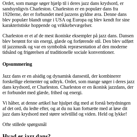
Ordet, som mange søger hjælp til i deres jazz dans krydsord, er
sandsynligvis Charleston. Charleston er en populær dans fra
1920erne, der er forbundet med jazzens gyldne æra. Denne dans
blev populær blandt unge i USA og Europa og blev kendt for sine
karakteristiske hoppende og vrikkebevægelser.
Charleston er et af de mest ikoniske eksempler på jazz dans. Dansen
blev berømt for sin energi, glæde og forførende stil. Den blev udført
til jazzmusik og var en symbolisk repræsentation af den moderne
tidsånd og frigørelsen af traditionelle sociale konventioner.
Opsummering
Jazz dans er en alsidig og dynamisk dansestil, der kombinerer
forskellige elementer og udtryk. Ordet, som mange søger i deres jazz
dans krydsord, er Charleston. Charleston er en ikonisk jazzdans, der
er forbundet med glæde, frihed og energi.
Vi håber, at denne artikel har hjulpet dig med at forstå betydningen
af ​​det ord, du ledte efter, og at du nu kan fortsætte med at løse dit
jazz dans krydsord med større selvtillid og viden. Held og lykke!
Ofte stillede spørgsmål
Hvad er jazz dans?