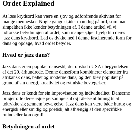
Ordet Explained
At løse krydsord kan være en sjov og udfordrende aktivitet for
mange mennesker. Nogle gange støder man dog på ord, som man
simpelthen ikke kender betydningen af. I denne artikel vil vi
udforske betydningen af ordet, som mange søger hjælp til i deres
jazz dans krydsord. Lad os dykke ned i denne fascinerende form for
dans og opdage, hvad ordet betyder.
Hvad er jazz dans?
Jazz dans er en populær dansestil, der opstod i USA i begyndelsen
af det 20. århundrede. Denne danseform kombinerer elementer fra
afrikansk dans, ballet og moderne dans, og den blev populær på
grund af sin energi, kreativitet og rytmiske bevægelser.
Jazz dans er kendt for sin improvisation og individualitet. Danserne
bruger ofte deres egne personlige stil og følelse af timing til at
udtrykke sig gennem bevægelse. Jazz dans kan være både hurtig og
energisk eller smidig og poetisk, alt afhængig af den specifikke
rutine eller koreografi.
Betydningen af ​​ordet