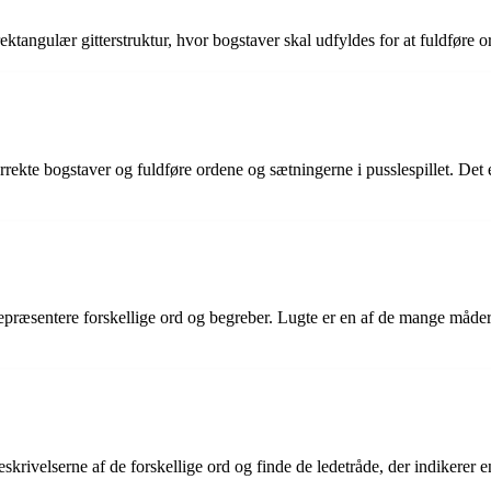
r rektangulær gitterstruktur, hvor bogstaver skal udfyldes for at fuldføre
rrekte bogstaver og fuldføre ordene og sætningerne i pusslespillet. De
epræsentere forskellige ord og begreber. Lugte er en af de mange måder,
krivelserne af de forskellige ord og finde de ledetråde, der indikerer e