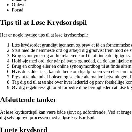
Opleve
Forstå
Tips til at Løse Krydsordspil
Her er nogle nyttige tips til at løse krydsordspil:
Læs krydsordet grundigt igennem og prøv at få en fornemmelse af
Start med de nemmeste ord og arbejd dig gradvist frem mod de s
Brug synonymer og andre relaterede ord til at finde de rigtige sva
Hold øje med ord, der går på tværs og nedad, da de kan hjælpe m
Brug en ordbog eller en online synonymordbog til at finde alternati
Hvis du sidder fast, kan du bede om hjælp fra en ven eller famil
Prøv at tænke ud af boksen og se efter alternative betydninger af
Tag dig tid til at tænke over hver ledetråd og prøv forskellige ko
Øv dig regelmæssigt for at forbedre dine færdigheder i at løse kr
Afsluttende tanker
At løse krydsordspil kan være både sjovt og udfordrende. Ved at bruge s
dig selv og nyd processen med at løse krydsordspil.
Lugte krydsord