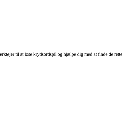
ktøjer til at løse krydsordspil og hjælpe dig med at finde de rette