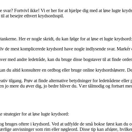
e svar? Fortvivl ikke! Vi er her for at hjælpe dig med at løse lugte kry
til at besejre ethvert krydsordsspil.
 tankerne. Her er nogle skridt, du kan følge for at løse et lugte krydsord:
lv de mest komplicerede krydsord have nogle indlysende svar. Markér di
ver med andre ledetråde, kan du bruge disse bogstaver til at finde orden
 kan du altid konsultere en ordbog eller bruge online krydsordsløsere. D
v tilgang. Prøv at finde alternative betydninger for ledetrådene eller
jo mere du øver dig, jo bedre bliver du. Vær tålmodig og fortsæt med at
strategier for at løse lugte krydsord:
g bruges oftere i krydsord. Ved at udfylde de små bokse først kan du opn
rlige anvisninger som rim eller nøgleord. Disse tip kan afsløre, hvilke