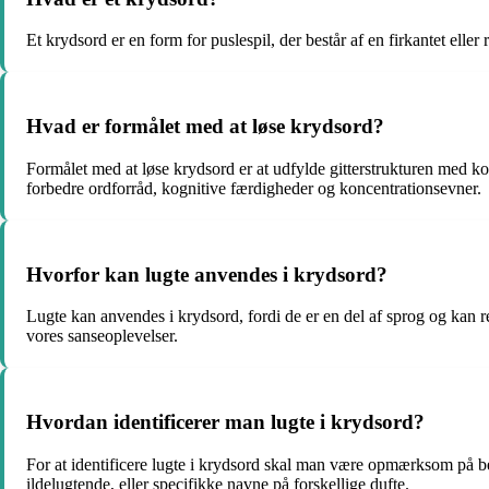
Et krydsord er en form for puslespil, der består af en firkantet elle
Hvad er formålet med at løse krydsord?
Formålet med at løse krydsord er at udfylde gitterstrukturen med ko
forbedre ordforråd, kognitive færdigheder og koncentrationsevner.
Hvorfor kan lugte anvendes i krydsord?
Lugte kan anvendes i krydsord, fordi de er en del af sprog og kan r
vores sanseoplevelser.
Hvordan identificerer man lugte i krydsord?
For at identificere lugte i krydsord skal man være opmærksom på bes
ildelugtende, eller specifikke navne på forskellige dufte.