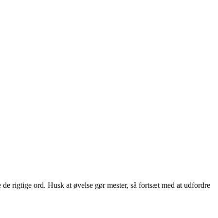
de rigtige ord. Husk at øvelse gør mester, så fortsæt med at udfordre