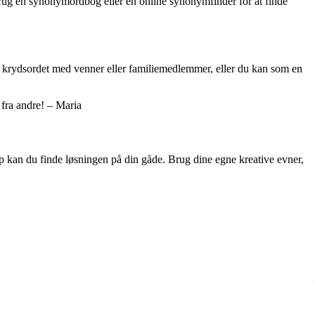
 Brug en synonymordbog eller en online synonymfinder for at finde
ere krydsordet med venner eller familiemedlemmer, eller du kan som en
p fra andre! – Maria
lp kan du finde løsningen på din gåde. Brug dine egne kreative evner,