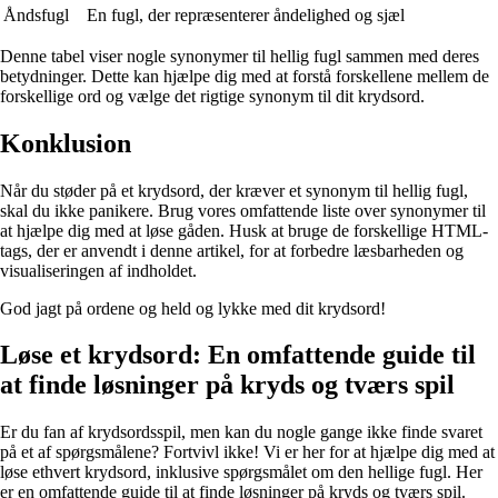
Åndsfugl
En fugl, der repræsenterer åndelighed og sjæl
Denne tabel viser nogle synonymer til hellig fugl sammen med deres
betydninger. Dette kan hjælpe dig med at forstå forskellene mellem de
forskellige ord og vælge det rigtige synonym til dit krydsord.
Konklusion
Når du støder på et krydsord, der kræver et synonym til hellig fugl,
skal du ikke panikere. Brug vores omfattende liste over synonymer til
at hjælpe dig med at løse gåden. Husk at bruge de forskellige HTML-
tags, der er anvendt i denne artikel, for at forbedre læsbarheden og
visualiseringen af indholdet.
God jagt på ordene og held og lykke med dit krydsord!
Løse et krydsord: En omfattende guide til
at finde løsninger på kryds og tværs spil
Er du fan af krydsordsspil, men kan du nogle gange ikke finde svaret
på et af spørgsmålene? Fortvivl ikke! Vi er her for at hjælpe dig med at
løse ethvert krydsord, inklusive spørgsmålet om den hellige fugl. Her
er en omfattende guide til at finde løsninger på kryds og tværs spil.