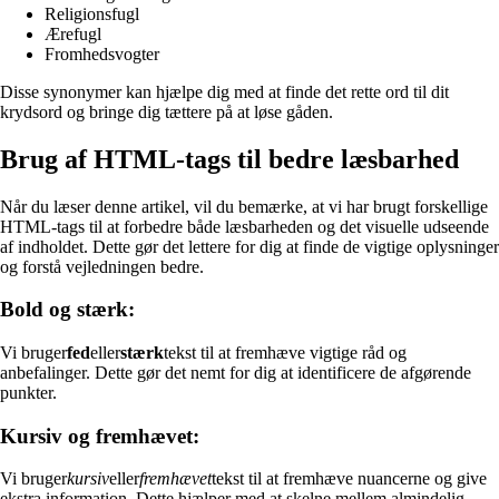
Religionsfugl
Ærefugl
Fromhedsvogter
Disse synonymer kan hjælpe dig med at finde det rette ord til dit
krydsord og bringe dig tættere på at løse gåden.
Brug af HTML-tags til bedre læsbarhed
Når du læser denne artikel, vil du bemærke, at vi har brugt forskellige
HTML-tags til at forbedre både læsbarheden og det visuelle udseende
af indholdet. Dette gør det lettere for dig at finde de vigtige oplysninger
og forstå vejledningen bedre.
Bold og stærk:
Vi bruger
fed
eller
stærk
tekst til at fremhæve vigtige råd og
anbefalinger. Dette gør det nemt for dig at identificere de afgørende
punkter.
Kursiv og fremhævet:
Vi bruger
kursiv
eller
fremhævet
tekst til at fremhæve nuancerne og give
ekstra information. Dette hjælper med at skelne mellem almindelig