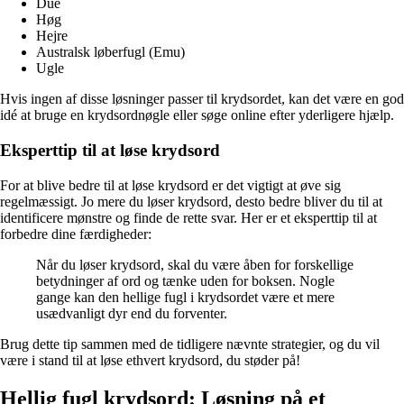
Due
Høg
Hejre
Australsk løberfugl (Emu)
Ugle
Hvis ingen af disse løsninger passer til krydsordet, kan det være en god
idé at bruge en krydsordnøgle eller søge online efter yderligere hjælp.
Eksperttip til at løse krydsord
For at blive bedre til at løse krydsord er det vigtigt at øve sig
regelmæssigt. Jo mere du løser krydsord, desto bedre bliver du til at
identificere mønstre og finde de rette svar. Her er et eksperttip til at
forbedre dine færdigheder:
Når du løser krydsord, skal du være åben for forskellige
betydninger af ord og tænke uden for boksen. Nogle
gange kan den hellige fugl i krydsordet være et mere
usædvanligt dyr end du forventer.
Brug dette tip sammen med de tidligere nævnte strategier, og du vil
være i stand til at løse ethvert krydsord, du støder på!
Hellig fugl krydsord: Løsning på et