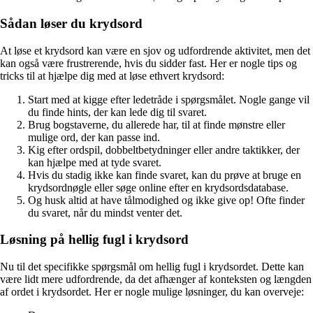
Sådan løser du krydsord
At løse et krydsord kan være en sjov og udfordrende aktivitet, men det
kan også være frustrerende, hvis du sidder fast. Her er nogle tips og
tricks til at hjælpe dig med at løse ethvert krydsord:
Start med at kigge efter ledetråde i spørgsmålet. Nogle gange vil
du finde hints, der kan lede dig til svaret.
Brug bogstaverne, du allerede har, til at finde mønstre eller
mulige ord, der kan passe ind.
Kig efter ordspil, dobbeltbetydninger eller andre taktikker, der
kan hjælpe med at tyde svaret.
Hvis du stadig ikke kan finde svaret, kan du prøve at bruge en
krydsordnøgle eller søge online efter en krydsordsdatabase.
Og husk altid at have tålmodighed og ikke give op! Ofte finder
du svaret, når du mindst venter det.
Løsning på hellig fugl i krydsord
Nu til det specifikke spørgsmål om hellig fugl i krydsordet. Dette kan
være lidt mere udfordrende, da det afhænger af konteksten og længden
af ordet i krydsordet. Her er nogle mulige løsninger, du kan overveje: