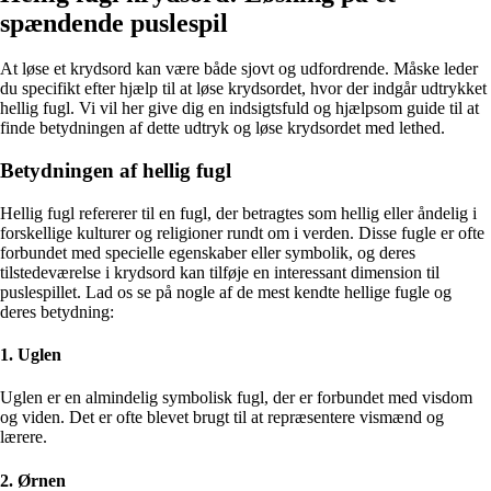
spændende puslespil
At løse et krydsord kan være både sjovt og udfordrende. Måske leder
du specifikt efter hjælp til at løse krydsordet, hvor der indgår udtrykket
hellig fugl. Vi vil her give dig en indsigtsfuld og hjælpsom guide til at
finde betydningen af dette udtryk og løse krydsordet med lethed.
Betydningen af hellig fugl
Hellig fugl refererer til en fugl, der betragtes som hellig eller åndelig i
forskellige kulturer og religioner rundt om i verden. Disse fugle er ofte
forbundet med specielle egenskaber eller symbolik, og deres
tilstedeværelse i krydsord kan tilføje en interessant dimension til
puslespillet. Lad os se på nogle af de mest kendte hellige fugle og
deres betydning:
1. Uglen
Uglen er en almindelig symbolisk fugl, der er forbundet med visdom
og viden. Det er ofte blevet brugt til at repræsentere vismænd og
lærere.
2. Ørnen