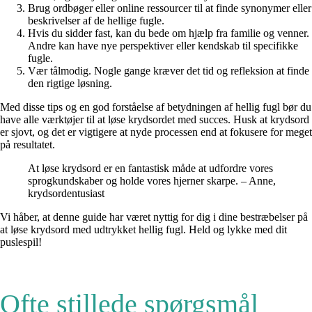
Brug ordbøger eller online ressourcer til at finde synonymer eller
beskrivelser af de hellige fugle.
Hvis du sidder fast, kan du bede om hjælp fra familie og venner.
Andre kan have nye perspektiver eller kendskab til specifikke
fugle.
Vær tålmodig. Nogle gange kræver det tid og refleksion at finde
den rigtige løsning.
Med disse tips og en god forståelse af betydningen af hellig fugl bør du
have alle værktøjer til at løse krydsordet med succes. Husk at krydsord
er sjovt, og det er vigtigere at nyde processen end at fokusere for meget
på resultatet.
At løse krydsord er en fantastisk måde at udfordre vores
sprogkundskaber og holde vores hjerner skarpe. – Anne,
krydsordentusiast
Vi håber, at denne guide har været nyttig for dig i dine bestræbelser på
at løse krydsord med udtrykket hellig fugl. Held og lykke med dit
puslespil!
Ofte stillede spørgsmål