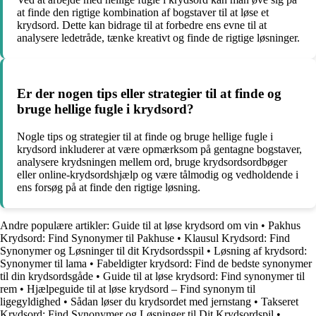
at finde den rigtige kombination af bogstaver til at løse et
krydsord. Dette kan bidrage til at forbedre ens evne til at
analysere ledetråde, tænke kreativt og finde de rigtige løsninger.
Er der nogen tips eller strategier til at finde og
bruge hellige fugle i krydsord?
Nogle tips og strategier til at finde og bruge hellige fugle i
krydsord inkluderer at være opmærksom på gentagne bogstaver,
analysere krydsningen mellem ord, bruge krydsordsordbøger
eller online-krydsordshjælp og være tålmodig og vedholdende i
ens forsøg på at finde den rigtige løsning.
Andre populære artikler:
Guide til at løse krydsord om vin
•
Pakhus
Krydsord: Find Synonymer til Pakhuse
•
Klausul Krydsord: Find
Synonymer og Løsninger til dit Krydsordsspil
•
Løsning af krydsord:
Synonymer til lama
•
Fabeldigter krydsord: Find de bedste synonymer
til din krydsordsgåde
•
Guide til at løse krydsord: Find synonymer til
rem
•
Hjælpeguide til at løse krydsord – Find synonym til
ligegyldighed
•
Sådan løser du krydsordet med jernstang
•
Takseret
Krydsord: Find Synonymer og Løsninger til Dit Krydsordspil
•