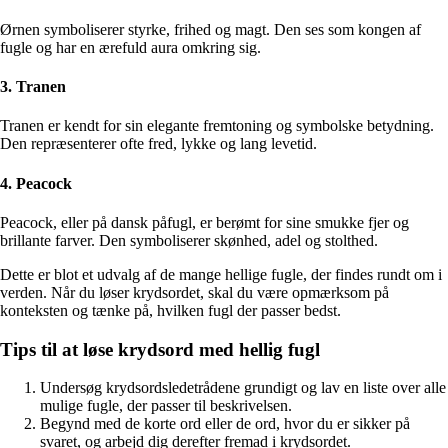
Ørnen symboliserer styrke, frihed og magt. Den ses som kongen af
fugle og har en ærefuld aura omkring sig.
3. Tranen
Tranen er kendt for sin elegante fremtoning og symbolske betydning.
Den repræsenterer ofte fred, lykke og lang levetid.
4. Peacock
Peacock, eller på dansk påfugl, er berømt for sine smukke fjer og
brillante farver. Den symboliserer skønhed, adel og stolthed.
Dette er blot et udvalg af de mange hellige fugle, der findes rundt om i
verden. Når du løser krydsordet, skal du være opmærksom på
konteksten og tænke på, hvilken fugl der passer bedst.
Tips til at løse krydsord med hellig fugl
Undersøg krydsordsledetrådene grundigt og lav en liste over alle
mulige fugle, der passer til beskrivelsen.
Begynd med de korte ord eller de ord, hvor du er sikker på
svaret, og arbejd dig derefter fremad i krydsordet.