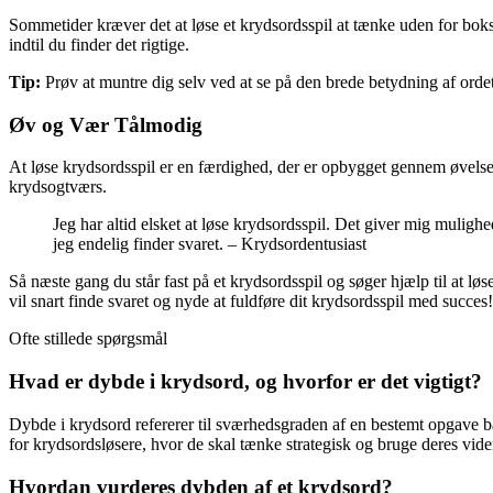
Sommetider kræver det at løse et krydsordsspil at tænke uden for bokse
indtil du finder det rigtige.
Tip:
Prøv at muntre dig selv ved at se på den brede betydning af orde
Øv og Vær Tålmodig
At løse krydsordsspil er en færdighed, der er opbygget gennem øvelse 
krydsogtværs.
Jeg har altid elsket at løse krydsordsspil. Det giver mig mulighe
jeg endelig finder svaret. – Krydsordentusiast
Så næste gang du står fast på et krydsordsspil og søger hjælp til at 
vil snart finde svaret og nyde at fuldføre dit krydsordsspil med succes!
Ofte stillede spørgsmål
Hvad er dybde i krydsord, og hvorfor er det vigtigt?
Dybde i krydsord refererer til sværhedsgraden af en bestemt opgave ba
for krydsordsløsere, hvor de skal tænke strategisk og bruge deres viden 
Hvordan vurderes dybden af et krydsord?