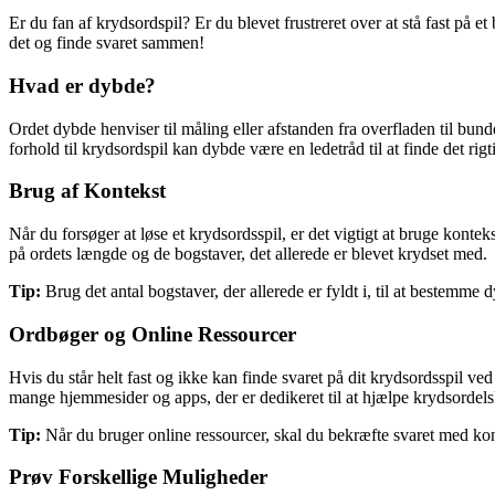
Er du fan af krydsordspil? Er du blevet frustreret over at stå fast på 
det og finde svaret sammen!
Hvad er dybde?
Ordet dybde henviser til måling eller afstanden fra overfladen til b
forhold til krydsordspil kan dybde være en ledetråd til at finde det rigt
Brug af Kontekst
Når du forsøger at løse et krydsordsspil, er det vigtigt at bruge konte
på ordets længde og de bogstaver, det allerede er blevet krydset med.
Tip:
Brug det antal bogstaver, der allerede er fyldt i, til at bestemme 
Ordbøger og Online Ressourcer
Hvis du står helt fast og ikke kan finde svaret på dit krydsordsspil ved
mange hjemmesider og apps, der er dedikeret til at hjælpe krydsordels
Tip:
Når du bruger online ressourcer, skal du bekræfte svaret med kontek
Prøv Forskellige Muligheder