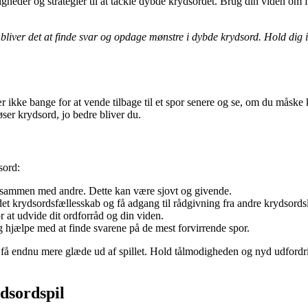
igheder og strategier til at tackle dybde krydsordet. Brug din viden om f
 bliver det at finde svar og opdage mønstre i dybde krydsord. Hold dig 
kke bange for at vende tilbage til et spor senere og se, om du måske kan
ser krydsord, jo bedre bliver du.
sord:
d sammen med andre. Dette kan være sjovt og givende.
 det krydsordsfællesskab og få adgang til rådgivning fra andre krydsords
 at udvide dit ordforråd og din viden.
 hjælpe med at finde svarene på de mest forvirrende spor.
 og få endnu mere glæde ud af spillet. Hold tålmodigheden og nyd udfor
dsordspil