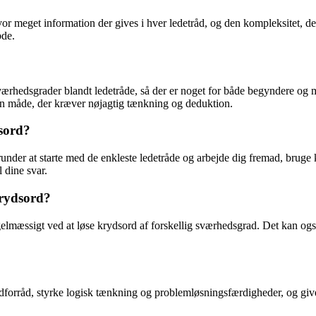
hvor meget information der gives i hver ledetråd, og den kompleksitet, 
bde.
 sværhedsgrader blandt ledetråde, så der er noget for både begyndere og
 en måde, der kræver nøjagtig tænkning og deduktion.
dsord?
nder at starte med de enkleste ledetråde og arbejde dig fremad, bruge kr
l dine svar.
krydsord?
regelmæssigt ved at løse krydsord af forskellig sværhedsgrad. Det kan 
dforråd, styrke logisk tænkning og problemløsningsfærdigheder, og give 