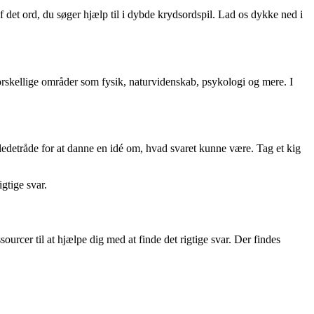
af det ord, du søger hjælp til i dybde krydsordspil. Lad os dykke ned i
orskellige områder som fysik, naturvidenskab, psykologi og mere. I
g ledetråde for at danne en idé om, hvad svaret kunne være. Tag et kig
igtige svar.
ourcer til at hjælpe dig med at finde det rigtige svar. Der findes