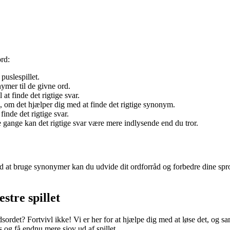
ord:
puslespillet.
ymer til de givne ord.
at finde det rigtige svar.
se, om det hjælper dig med at finde det rigtige synonym.
finde det rigtige svar.
le gange kan det rigtige svar være mere indlysende end du tror.
 at bruge synonymer kan du udvide dit ordforråd og forbedre dine sprogf
stre spillet
ydsordet? Fortvivl ikke! Vi er her for at hjælpe dig med at løse det, og s
 og få endnu mere sjov ud af spillet.