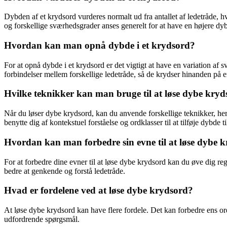
Dybden af et krydsord vurderes normalt ud fra antallet af ledetråde, 
og forskellige sværhedsgrader anses generelt for at have en højere dy
Hvordan kan man opnå dybde i et krydsord?
For at opnå dybde i et krydsord er det vigtigt at have en variation af
forbindelser mellem forskellige ledetråde, så de krydser hinanden på
Hvilke teknikker kan man bruge til at løse dybe kry
Når du løser dybe krydsord, kan du anvende forskellige teknikker, heru
benytte dig af kontekstuel forståelse og ordklasser til at tilføje dybde ti
Hvordan kan man forbedre sin evne til at løse dybe 
For at forbedre dine evner til at løse dybe krydsord kan du øve dig 
bedre at genkende og forstå ledetråde.
Hvad er fordelene ved at løse dybe krydsord?
At løse dybe krydsord kan have flere fordele. Det kan forbedre ens or
udfordrende spørgsmål.