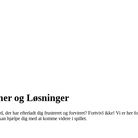
er og Løsninger
, der har efterladt dig frustreret og forvirret? Fortvivl ikke! Vi er her 
 kan hjælpe dig med at komme videre i spillet.