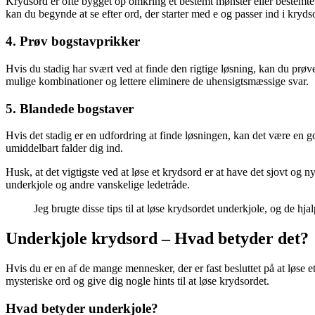
Krydsord er ofte bygget op omkring et bestemt mønster eller bestemte b
kan du begynde at se efter ord, der starter med e og passer ind i kryd
4. Prøv bogstavprikker
Hvis du stadig har svært ved at finde den rigtige løsning, kan du prøv
mulige kombinationer og lettere eliminere de uhensigtsmæssige svar.
5. Blandede bogstaver
Hvis det stadig er en udfordring at finde løsningen, kan det være en 
umiddelbart falder dig ind.
Husk, at det vigtigste ved at løse et krydsord er at have det sjovt og 
underkjole og andre vanskelige ledetråde.
Jeg brugte disse tips til at løse krydsordet underkjole, og de hja
Underkjole krydsord – Hvad betyder det?
Hvis du er en af de mange mennesker, der er fast besluttet på at løse e
mysteriske ord og give dig nogle hints til at løse krydsordet.
Hvad betyder underkjole?