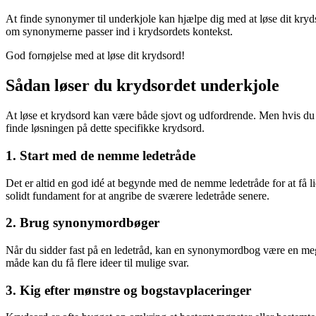
At finde synonymer til underkjole kan hjælpe dig med at løse dit kryd
om synonymerne passer ind i krydsordets kontekst.
God fornøjelse med at løse dit krydsord!
Sådan løser du krydsordet underkjole
At løse et krydsord kan være både sjovt og udfordrende. Men hvis du er
finde løsningen på dette specifikke krydsord.
1. Start med de nemme ledetråde
Det er altid en god idé at begynde med de nemme ledetråde for at få li
solidt fundament for at angribe de sværere ledetråde senere.
2. Brug synonymordbøger
Når du sidder fast på en ledetråd, kan en synonymordbog være en meget 
måde kan du få flere ideer til mulige svar.
3. Kig efter mønstre og bogstavplaceringer