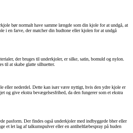
erkjole bør normalt have samme længde som din kjole for at undgå, at
e i en farve, der matcher din hudtone eller kjolen for at undgå
ialer, der bruges til underkjoler, er silke, satin, bomuld og nylon.
til at skabe glatte silhuetter.
le eller nederdel. Dette kan især være nyttigt, hvis den ydre kjole er
jet og give ekstra bevægelsesfrihed, da den fungerer som et ekstra
kede pasform. Der findes også underkjoler med indbyggede bher eller
ge et let lag af talkumspulver eller en antiheltlæbespray på huden