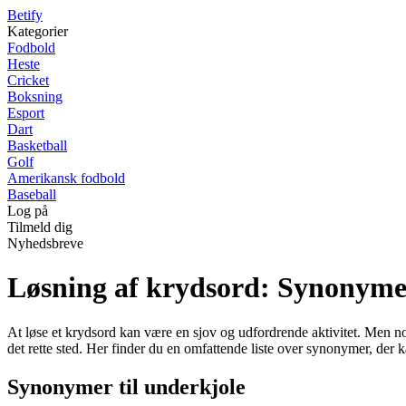
B
etify
Kategorier
Fodbold
Heste
Cricket
Boksning
Esport
Dart
Basketball
Golf
Amerikansk fodbold
Baseball
Log på
Tilmeld dig
Nyhedsbreve
Løsning af krydsord: Synonymer
At løse et krydsord kan være en sjov og udfordrende aktivitet. Men nogle
det rette sted. Her finder du en omfattende liste over synonymer, der 
Synonymer til underkjole