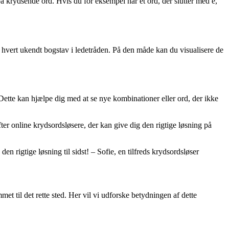
å krydsende ord. Hvis du for eksempel har et ord, der slutter med e,
r hvert ukendt bogstav i ledetråden. På den måde kan du visualisere de
Dette kan hjælpe dig med at se nye kombinationer eller ord, der ikke
fter online krydsordsløsere, der kan give dig den rigtige løsning på
den rigtige løsning til sidst! – Sofie, en tilfreds krydsordsløser
et til det rette sted. Her vil vi udforske betydningen af dette