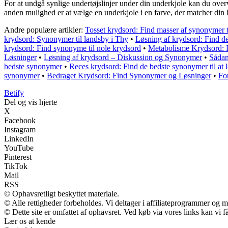
For at undgå synlige undertøjslinjer under din underkjole kan du over
anden mulighed er at vælge en underkjole i en farve, der matcher din 
Andre populære artikler:
Tosset krydsord: Find masser af synonymer ti
krydsord: Synonymer til landsby i Thy
•
Løsning af krydsord: Find d
krydsord: Find synonyme til nole krydsord
•
Metabolisme Krydsord: 
Løsninger
•
Løsning af krydsord – Diskussion og Synonymer
•
Sådan
bedste synonymer
•
Reces krydsord: Find de bedste synonymer til at l
synonymer
•
Bedraget Krydsord: Find Synonymer og Løsninger
•
Fo
B
etify
Del og vis hjerte
X
Facebook
Instagram
LinkedIn
YouTube
Pinterest
TikTok
Mail
RSS
© Ophavsretligt beskyttet materiale.
© Alle rettigheder forbeholdes. Vi deltager i affiliateprogrammer og m
© Dette site er omfattet af ophavsret. Ved køb via vores links kan vi
Lær os at kende