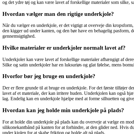
og det ydre tøj og kan være lavet af forskellige materialer som silke, s
Hvordan vælger man den rigtige underkjole?
Når du vælger en underkjole, er det vigtigt at overveje din kropsform
den kigger ud under kanten, og den bør have en behagelig pasform, der
gennemsigtighed.
Hvilke materialer er underkjoler normalt lavet af?
Underkjoler kan være lavet af forskellige materialer afhængigt af dere
Silke og satin underkjoler har en luksuriøs og glat følelse, mens bomuld
Hvorfor bør jeg bruge en underkjole?
Der er flere grunde til at bruge en underkjole. For det første tilføjer
lavet af et materiale, der kan irritere huden. Underkjolen kan også h
lag. Endelig kan en underkjole hjælpe med at forme silhuetten og give 
Hvordan kan jeg holde min underkjole på plads?
For at holde din underkjole på plads kan du overveje at vælge en mod
silikonekantbånd på kanten for at forhindre, at den glider ned. Hvis d
under kjolen for at skabe friktion og holde alt på plads.