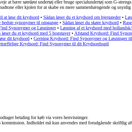
veje at bære sømløst undertøj eller bruge specialundertøj som G-strengs
hudtone eller kjolen for at skabe en mere sammenhængende og usynlig si
l at løse dit krydsord
•
Sådan løser du et krydsord om bjerggeder
•
Løs
e bedste synonymer til omgange
•
Sådan løser du skøre krydsord
•
Rase
Find Synonymer og Løsninger
•
Løsning af et krydsord med hollandsk
 løser du et krydsord med 5 bogstaver
•
Afstand Krydsord: Find Synon
øse dit krydsord
•
Gerning Krydsord: Find Synonymer og Løsninger til 
rtræffelige Krydsord: Find Synonymer til dit Krydsordsspil
odtager betaling for køb via vores henvisninger.
 få kommission. Indholdet må kun anvendes med forudgående skriftlig aft