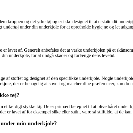
llem kroppen og det ydre tøj og er ikke designet til at erstatte dit und
gt undertøj under din underkjole for at opretholde hygiejne og let adgan
e er lavet af. Generelt anbefales det at vaske underkjolen på et skåns
 din underkjole, for at undgå skader og forlænge dens levetid.
e af stoffet og designet af den specifikke underkjole. Nogle underkjole
rkjole, der er behagelig at sove i og matcher dine præferencer, kan du
kke tøj?
m et færdigt stykke tøj. De er primært beregnet til at blive båret under 
 er lavet af for eksempel silke eller satin, være så stilfulde, at de ka
er under min underkjole?