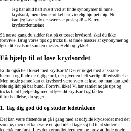
Jeg har altid haft svært ved at finde synonymer til mine
krydsord, men denne artikel har virkelig hjulpet mig. Nu
kan jeg løse selv de sværeste puslespil! – Karen,
krydsordentusiast
Så næste gang du sidder fast på et tosset krydsord, skal du ikke
fortvivle. Brug vores tips og tricks til at finde masser af synonymer og
løse dit krydsord som en mester. Held og lykke!
Få hjælp til at løse krydsordet
Er du også helt tosset med krydsord? Der er noget med at skrabe
hjernen og finde de rigtige ord, der giver en helt særlig tilfredsstillelse.
Men nogle gange kan et krydsord være svært at løse, og man kan godt
føle sig lidt på bar bund. Fortvivl ikke! Vi har samlet nogle tips og
tricks til at hjælpe dig med at løse dit krydsord og få den
tilfredsstillelse, du søger.
1. Tag dig god tid og studer ledetrådene
Det kan være fristende at gå i gang med at udfylde krydsordet med det
samme, men det kan være en god idé at tage sig tid til at studere
ledetrådene først. Læs dem grundigt igennem og prøv at finde nogle