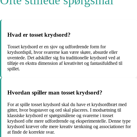
Ofte stillede spørgsmål
Hvad er tosset krydsord?
Tosset krydsord er en sjov og udfordrende form for
krydsordspil, hvor svarerne kan være skøre, absurde eller
uventede. Det adskiller sig fra traditionelle krydsord ved at
tilføje en ekstra dimension af kreativitet og fantasifuldhed til
spillet.
Hvordan spiller man tosset krydsord?
For at spille tosset krydsord skal du have et krydsordbræt med
gitter, hvor bogstaver og ord skal placeres. I modsætning til
klassiske krydsord er spørgsmålene og svarerne i tosset
krydsord ofte mere udfordrende og eksperimentelle. Denne type
krydsord kræver ofte mere kreativ tænkning og associationer for
at finde de korrekte svar.