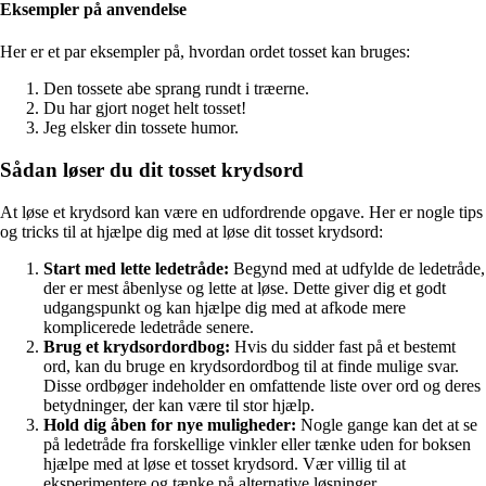
Eksempler på anvendelse
Her er et par eksempler på, hvordan ordet tosset kan bruges:
Den tossete abe sprang rundt i træerne.
Du har gjort noget helt tosset!
Jeg elsker din tossete humor.
Sådan løser du dit tosset krydsord
At løse et krydsord kan være en udfordrende opgave. Her er nogle tips
og tricks til at hjælpe dig med at løse dit tosset krydsord:
Start med lette ledetråde:
Begynd med at udfylde de ledetråde,
der er mest åbenlyse og lette at løse. Dette giver dig et godt
udgangspunkt og kan hjælpe dig med at afkode mere
komplicerede ledetråde senere.
Brug et krydsordordbog:
Hvis du sidder fast på et bestemt
ord, kan du bruge en krydsordordbog til at finde mulige svar.
Disse ordbøger indeholder en omfattende liste over ord og deres
betydninger, der kan være til stor hjælp.
Hold dig åben for nye muligheder:
Nogle gange kan det at se
på ledetråde fra forskellige vinkler eller tænke uden for boksen
hjælpe med at løse et tosset krydsord. Vær villig til at
eksperimentere og tænke på alternative løsninger.