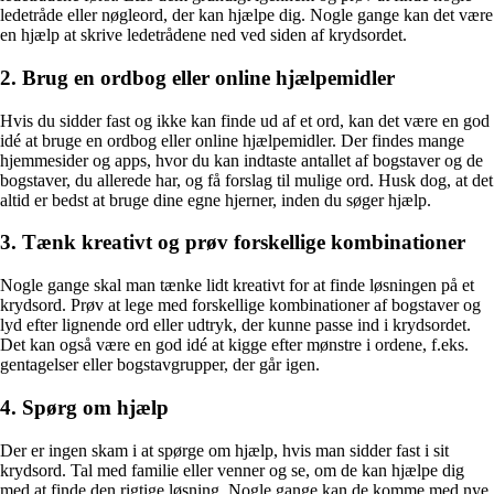
ledetråde eller nøgleord, der kan hjælpe dig. Nogle gange kan det være
en hjælp at skrive ledetrådene ned ved siden af krydsordet.
2. Brug en ordbog eller online hjælpemidler
Hvis du sidder fast og ikke kan finde ud af et ord, kan det være en god
idé at bruge en ordbog eller online hjælpemidler. Der findes mange
hjemmesider og apps, hvor du kan indtaste antallet af bogstaver og de
bogstaver, du allerede har, og få forslag til mulige ord. Husk dog, at det
altid er bedst at bruge dine egne hjerner, inden du søger hjælp.
3. Tænk kreativt og prøv forskellige kombinationer
Nogle gange skal man tænke lidt kreativt for at finde løsningen på et
krydsord. Prøv at lege med forskellige kombinationer af bogstaver og
lyd efter lignende ord eller udtryk, der kunne passe ind i krydsordet.
Det kan også være en god idé at kigge efter mønstre i ordene, f.eks.
gentagelser eller bogstavgrupper, der går igen.
4. Spørg om hjælp
Der er ingen skam i at spørge om hjælp, hvis man sidder fast i sit
krydsord. Tal med familie eller venner og se, om de kan hjælpe dig
med at finde den rigtige løsning. Nogle gange kan de komme med nye