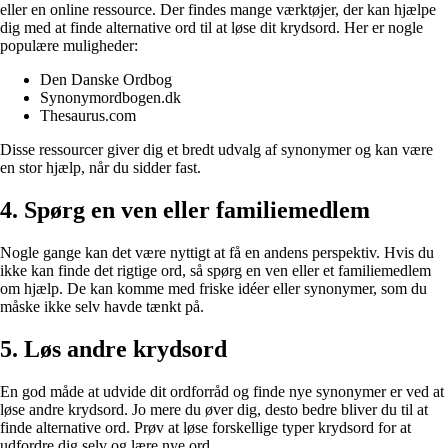
eller en online ressource. Der findes mange værktøjer, der kan hjælpe
dig med at finde alternative ord til at løse dit krydsord. Her er nogle
populære muligheder:
Den Danske Ordbog
Synonymordbogen.dk
Thesaurus.com
Disse ressourcer giver dig et bredt udvalg af synonymer og kan være
en stor hjælp, når du sidder fast.
4. Spørg en ven eller familiemedlem
Nogle gange kan det være nyttigt at få en andens perspektiv. Hvis du
ikke kan finde det rigtige ord, så spørg en ven eller et familiemedlem
om hjælp. De kan komme med friske idéer eller synonymer, som du
måske ikke selv havde tænkt på.
5. Løs andre krydsord
En god måde at udvide dit ordforråd og finde nye synonymer er ved at
løse andre krydsord. Jo mere du øver dig, desto bedre bliver du til at
finde alternative ord. Prøv at løse forskellige typer krydsord for at
udfordre dig selv og lære nye ord.