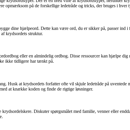
skellige krydsordstyper. Der er en bred vifte af krydsordstyper, herunde
være opmærksom på de forskellige ledetråde og tricks, der bruges i hver 
 at bygge dine hjælpeord. Dette kan være ord, du er sikker på, passer ind
af krydsordets struktur.
sordordbog eller en almindelig ordbog. Disse ressourcer kan hjælpe dig
e ikke tidligere har tænkt på.
. Husk at krydsordets forfatter ofte vil skjule ledetråde på uventede må
 med at knække koden og finde de rigtige løsninger.
 krydsordelskere. Diskuter spørgsmålet med familie, venner eller endda
e.