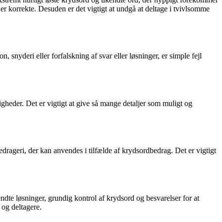
er korrekte. Desuden er det vigtigt at undgå at deltage i tvivlsomme
snyderi eller forfalskning af svar eller løsninger, er simple fejl
heder. Det er vigtigt at give så mange detaljer som muligt og
rageri, der kan anvendes i tilfælde af krydsordbedrag. Det er vigtigt
dte løsninger, grundig kontrol af krydsord og besvarelser for at
 og deltagere.