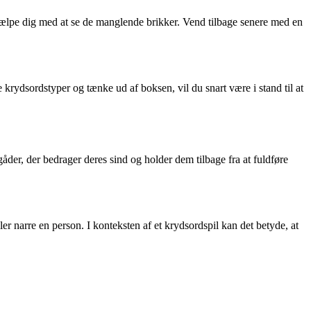
et hjælpe dig med at se de manglende brikker. Vend tilbage senere med en
 krydsordstyper og tænke ud af boksen, vil du snart være i stand til at
åder, der bedrager deres sind og holder dem tilbage fra at fuldføre
ler narre en person. I konteksten af et krydsordspil kan det betyde, at