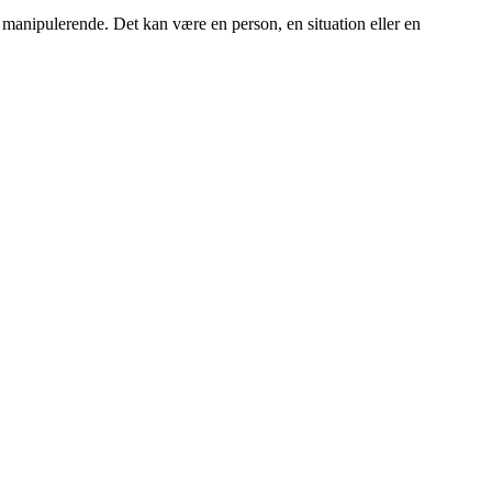
er manipulerende. Det kan være en person, en situation eller en