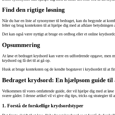
Find den rigtige løsning
Når du har en liste af synonymer til bedraget, kan du begynde at kom
felter og brug konteksten til at hjælpe dig med at afklare betydningen af
Det kan også være nyttigt at bruge en ordbog eller et online krydsordo
Opsummering
At løse et bedraget krydsord kan være en udfordrende opgave, men med
krydsord og få det til at gå op.
Husk at bruge konteksten og de kendte bogstaver i krydsordet til at fi
Bedraget krydsord: En hjælpsom guide til a
Velkommen til vores omfattende guide, der vil hjælpe dig med at løse d
svære gåder. I denne artikel vil vi give dig tips, tricks og strategier ti
1. Forstå de forskellige krydsordstyper