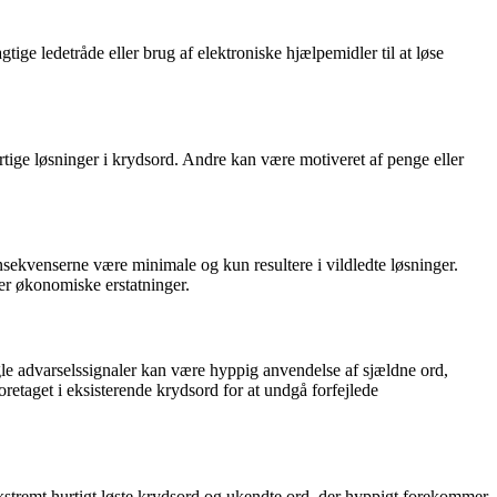
tige ledetråde eller brug af elektroniske hjælpemidler til at løse
tige løsninger i krydsord. Andre kan være motiveret af penge eller
ekvenserne være minimale og kun resultere i vildledte løsninger.
er økonomiske erstatninger.
gle advarselssignaler kan være hyppig anvendelse af sjældne ord,
retaget i eksisterende krydsord for at undgå forfejlede
kstremt hurtigt løste krydsord og ukendte ord, der hyppigt forekommer