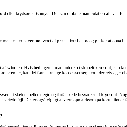
rd eller krydsordsløsninger. Det kan omfatte manipulation af svar, fejlag
e mennesker bliver motiveret af præstationsbehov og ønsker at opnå hur
af svindlen. Hvis bedrageren manipulerer et simpelt krydsord, kan kons
 præmier, kan det føre til retlige konsekvenser, herunder retssager ell
 svært at skelne mellem ægte og forfalskede besvarelser i krydsord. No
nsartede fejl. Det er også vigtigt at være opmærksom på korrektioner fo
?
sforanstaltninger. Først og fremmest bør man være skeptisk over for e