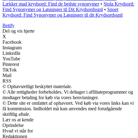
Lækker mad krydsord: Find de bedste synonymer
•
Stola Krydsord:
Find Synonymer og Løsninger til Dit Krydsordsspil
•
Snoet
Krydsord: Find Synonymer og Løsninger til dit Krydsordsspil
B
etify
Del og vis hjerte
X
Facebook
Instagram
LinkedIn
YouTube
Pinterest
TikTok
Mail
RSS
© Ophavsretligt beskyttet materiale.
© Alle rettigheder forbeholdes. Vi deltager i affiliateprogrammer og
modtager betaling for køb via vores henvisninger.
© Dette site er omfattet af ophavsret. Ved køb via vores links kan vi
få kommission. Indholdet må kun anvendes med forudgående
skriftlig aftale.
Lær os at kende
Oprindelse
Hvad vi står for
Redaktionen