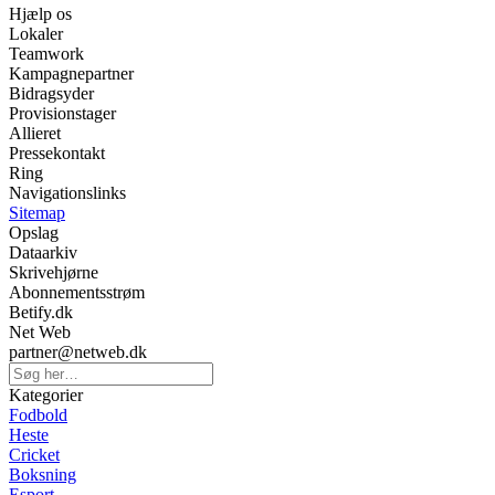
Hjælp os
Lokaler
Teamwork
Kampagnepartner
Bidragsyder
Provisionstager
Allieret
Pressekontakt
Ring
Navigationslinks
Sitemap
Opslag
Dataarkiv
Skrivehjørne
Abonnementsstrøm
Betify.dk
Net Web
partner@netweb.dk
Kategorier
Fodbold
Heste
Cricket
Boksning
Esport