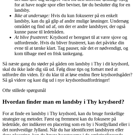
for at have nogle spor eller beviser, før du beslutter dig for en
landsby.
Ikke at undersøge:
Hvis du kun fokuserer på en enkelt
landsby, kan du gå glip af andre mulige løsninger. Undersøg
området og find ud af, om der er andre landsbyer, der også
kunne passe til ledetråden.
At blive frustreret:
Krydsord er beregnet til at være sjove og
udfordrende. Hvis du bliver frustreret, kan det påvirke din
evne til at tænke klart. Tag pauser, når det er nødvendigt, og
kom tilbage med en frisk tankegang.
Så næste gang du støder på gåden om landsby i Thy i dit krydsord,
skal du ikke lade dig slå ud. Følg disse tips og fortsæt med at
udfordre din viden. Er du klar til at løse endnu flere krydsordsgåder?
Så gå videre og kast dig ud i nye krydsordsudfordringer!
Ofte stillede spørgsmål
Hvordan finder man en landsby i Thy krydsord?
For at finde en landsby i Thy krydsord, kan du bruge forskellige
strategier og metoder. Først og fremmest kan du fokusere på
ledetråde, der indikerer en placering som en by i Nordjylland eller i
det nordvestlige Jylland. Når du har identificeret landsbyen eller