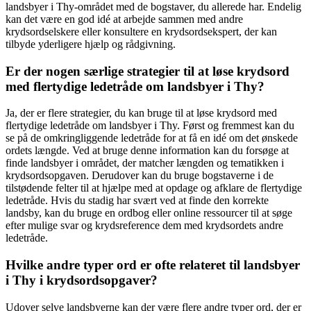
landsbyer i Thy-området med de bogstaver, du allerede har. Endelig
kan det være en god idé at arbejde sammen med andre
krydsordselskere eller konsultere en krydsordsekspert, der kan
tilbyde yderligere hjælp og rådgivning.
Er der nogen særlige strategier til at løse krydsord
med flertydige ledetråde om landsbyer i Thy?
Ja, der er flere strategier, du kan bruge til at løse krydsord med
flertydige ledetråde om landsbyer i Thy. Først og fremmest kan du
se på de omkringliggende ledetråde for at få en idé om det ønskede
ordets længde. Ved at bruge denne information kan du forsøge at
finde landsbyer i området, der matcher længden og tematikken i
krydsordsopgaven. Derudover kan du bruge bogstaverne i de
tilstødende felter til at hjælpe med at opdage og afklare de flertydige
ledetråde. Hvis du stadig har svært ved at finde den korrekte
landsby, kan du bruge en ordbog eller online ressourcer til at søge
efter mulige svar og krydsreference dem med krydsordets andre
ledetråde.
Hvilke andre typer ord er ofte relateret til landsbyer
i Thy i krydsordsopgaver?
Udover selve landsbyerne kan der være flere andre typer ord, der er