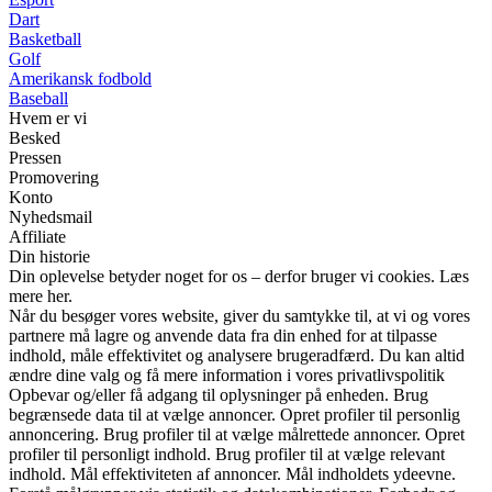
Dart
Basketball
Golf
Amerikansk fodbold
Baseball
Hvem er vi
Besked
Pressen
Promovering
Konto
Nyhedsmail
Affiliate
Din historie
Din oplevelse betyder noget for os – derfor bruger vi cookies. Læs
mere her.
Når du besøger vores website, giver du samtykke til, at vi og vores
partnere må lagre og anvende data fra din enhed for at tilpasse
indhold, måle effektivitet og analysere brugeradfærd. Du kan altid
ændre dine valg og få mere information i vores privatlivspolitik
Opbevar og/eller få adgang til oplysninger på enheden. Brug
begrænsede data til at vælge annoncer. Opret profiler til personlig
annoncering. Brug profiler til at vælge målrettede annoncer. Opret
profiler til personligt indhold. Brug profiler til at vælge relevant
indhold. Mål effektiviteten af annoncer. Mål indholdets ydeevne.