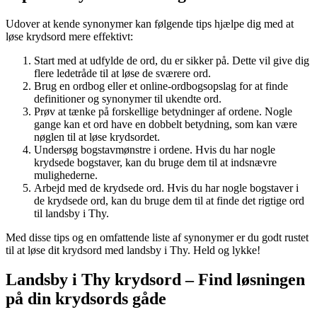
Udover at kende synonymer kan følgende tips hjælpe dig med at
løse krydsord mere effektivt:
Start med at udfylde de ord, du er sikker på. Dette vil give dig
flere ledetråde til at løse de sværere ord.
Brug en ordbog eller et online-ordbogsopslag for at finde
definitioner og synonymer til ukendte ord.
Prøv at tænke på forskellige betydninger af ordene. Nogle
gange kan et ord have en dobbelt betydning, som kan være
nøglen til at løse krydsordet.
Undersøg bogstavmønstre i ordene. Hvis du har nogle
krydsede bogstaver, kan du bruge dem til at indsnævre
mulighederne.
Arbejd med de krydsede ord. Hvis du har nogle bogstaver i
de krydsede ord, kan du bruge dem til at finde det rigtige ord
til landsby i Thy.
Med disse tips og en omfattende liste af synonymer er du godt rustet
til at løse dit krydsord med landsby i Thy. Held og lykke!
Landsby i Thy krydsord – Find løsningen
på din krydsords gåde