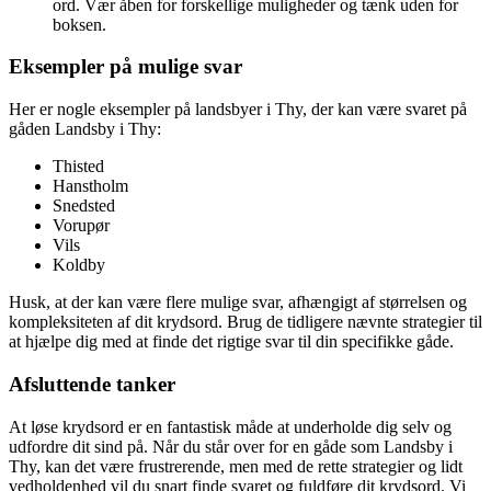
ord. Vær åben for forskellige muligheder og tænk uden for
boksen.
Eksempler på mulige svar
Her er nogle eksempler på landsbyer i Thy, der kan være svaret på
gåden Landsby i Thy:
Thisted
Hanstholm
Snedsted
Vorupør
Vils
Koldby
Husk, at der kan være flere mulige svar, afhængigt af størrelsen og
kompleksiteten af dit krydsord. Brug de tidligere nævnte strategier til
at hjælpe dig med at finde det rigtige svar til din specifikke gåde.
Afsluttende tanker
At løse krydsord er en fantastisk måde at underholde dig selv og
udfordre dit sind på. Når du står over for en gåde som Landsby i
Thy, kan det være frustrerende, men med de rette strategier og lidt
vedholdenhed vil du snart finde svaret og fuldføre dit krydsord. Vi