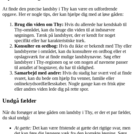
At finde den præcise landsby i Thy kan være en udfordrende
opgave. Her er nogle tips, der kan hjælpe dig med at løse gåden:
Brug din viden om Thy:
Hvis du allerede har kendskab til
Thy-området, kan du bruge din viden til at indsnævre
søgningen. Tænk på landsbyer, der er kendt for noget
specifikt eller har karakteristiske træk.
Konsulter en ordbog:
Hvis du ikke er bekendt med Thy eller
landsbyerne i området, kan du konsultere en ordbog eller et
opslagsværk for at finde mulige landsbynavne. Søg efter
landsbyer i Thy-regionen og se om nogen af navnene passer
til antallet af bogstaver, du har til rådighed.
Samarbejd med andre:
Hvis du stadig har svært ved at finde
svaret, kan du bede om hjælp fra venner, familie eller
onlinekrydsordfællesskaber. Nogle gange kan en frisk øjne
eller andres viden lede dig på rette spor.
Undgå fælder
Når du forsøger at løse gåden om landsby i Thy, er der et par fælder,
du skal undgå:
At gætte:
Det kan være fristende at gætte det rigtige svar, men
det kan føre dig længere væk fra den korrekte løsning. Sørg