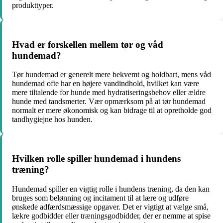
produkttyper.
Hvad er forskellen mellem tør og våd
hundemad?
Tør hundemad er generelt mere bekvemt og holdbart, mens våd
hundemad ofte har en højere vandindhold, hvilket kan være
mere tiltalende for hunde med hydratiseringsbehov eller ældre
hunde med tandsmerter. Vær opmærksom på at tør hundemad
normalt er mere økonomisk og kan bidrage til at opretholde god
tandhygiejne hos hunden.
Hvilken rolle spiller hundemad i hundens
træning?
Hundemad spiller en vigtig rolle i hundens træning, da den kan
bruges som belønning og incitament til at lære og udføre
ønskede adfærdsmæssige opgaver. Det er vigtigt at vælge små,
lækre godbidder eller træningsgodbidder, der er nemme at spise