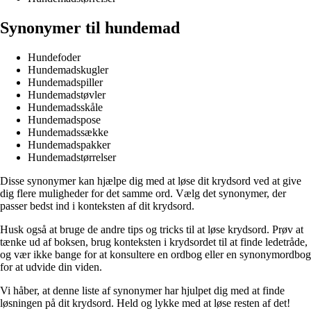
Synonymer til hundemad
Hundefoder
Hundemadskugler
Hundemadspiller
Hundemadstøvler
Hundemadsskåle
Hundemadspose
Hundemadssække
Hundemadspakker
Hundemadstørrelser
Disse synonymer kan hjælpe dig med at løse dit krydsord ved at give
dig flere muligheder for det samme ord. Vælg det synonymer, der
passer bedst ind i konteksten af dit krydsord.
Husk også at bruge de andre tips og tricks til at løse krydsord. Prøv at
tænke ud af boksen, brug konteksten i krydsordet til at finde ledetråde,
og vær ikke bange for at konsultere en ordbog eller en synonymordbog
for at udvide din viden.
Vi håber, at denne liste af synonymer har hjulpet dig med at finde
løsningen på dit krydsord. Held og lykke med at løse resten af det!