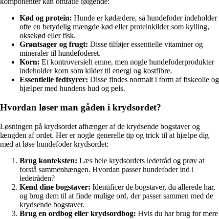
komponenter kan omfatte følgende:
Kød og protein:
Hunde er kødædere, så hundefoder indeholder
ofte en betydelig mængde kød eller proteinkilder som kylling,
oksekød eller fisk.
Grøntsager og frugt:
Disse tilføjer essentielle vitaminer og
mineraler til hundefoderet.
Korn:
Et kontroversielt emne, men nogle hundefoderprodukter
indeholder korn som kilder til energi og kostfibre.
Essentielle fedtsyrer:
Disse findes normalt i form af fiskeolie og
hjælper med hundens hud og pels.
Hvordan løser man gåden i krydsordet?
Løsningen på krydsordet afhænger af de krydsende bogstaver og
længden af ordet. Her er nogle generelle tip og trick til at hjælpe dig
med at løse hundefoder krydsordet:
Brug konteksten:
Læs hele krydsordets ledetråd og prøv at
forstå sammenhængen. Hvordan passer hundefoder ind i
ledetråden?
Kend dine bogstaver:
Identificer de bogstaver, du allerede har,
og brug dem til at finde mulige ord, der passer sammen med de
krydsende bogstaver.
Brug en ordbog eller krydsordbog:
Hvis du har brug for mere