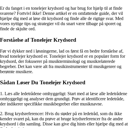
Er du fanget i en tonelejer krydsord og har brug for hjælp til at finde
svarene? Fortvivl ikke! Denne artikel er en omfattende guide, der vil
hjælpe dig med at løse dit krydsord og finde alle de rigtige svar. Med
vores nyttige tips og strategier vil du snart være tilbage på sporet og
finde de skjulte ord.
Forståelse af Tonelejer Krydsord
Før vi dykker ned i løsningerne, lad os først få en bedre forståelse af,
hvad tonelejer krydsord er. Tonelejer krydsord er en populær form for
krydsord, der fokuserer på musikterminologi og musikrelaterede
begreber. Det kan være alt fra musikinstrumenter til musikgenrer og
berømte musikere.
Sådan Løser Du Tonelejer Krydsord
1. Læs alle ledetrådene omhyggeligt: Start med at læse alle ledetrådene
omhyggeligt og analyser dem grundigt. Prøv at identificere ledetråde,
der indikerer specifikke musikbegreber eller musiknavne.
2. Brug krydsreferencer: Hvis du støder på en ledetråd, som du ikke
kender svaret på, kan du prøve at bruge krydsreferencer fra de andre
krydsord i din samling. Disse kan give dig hints eller hjælpe dig med at