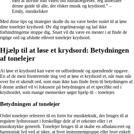
med at udvide min viden om musikbegreber. Jeg anbefaler
denne guide til alle, der elsker musik og krydsord.” –
Emily, musikelsker
Med disse tips og strategier skulle du nu være bedre rustet til at løse
dine tonelejer krydsord. Øv dig regelmæssigt og lad ikke
forhindringerne stoppe dig. Snart vil du være en mester i at finde de
rigtige ord og afslutte ethvert tonelejer krydsord.
Hjælp til at løse et krydsord: Betydningen
af tonelejer
At løse et krydsord kan være en udfordrende og spændende opgave.
En af de mest frustrerende ting ved at løse et krydsord er, når man står
over for et ukendt ord, som man ikke kan finde frem til betydningen af.
I denne artikel vil vi fokusere på betydningen af et specifikt ord i
krydsordet, som mange mennesker søger hjælp til – tonelejer.
Betydningen af tonelejer
Ordet tonelejer refererer til en form for musikteknik, der bruges til at
regulere lydniveauet i forskellige dele af et orkester eller i et
musikstykke generelt. Tonelejer bruges til at skabe en afbalanceret og
harmonisk lyd ved at sikre, at hver instrumentgruppe eller hver enkelt