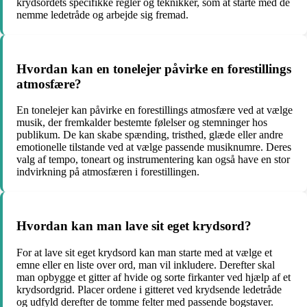
krydsordets specifikke regler og teknikker, som at starte med de
nemme ledetråde og arbejde sig fremad.
Hvordan kan en tonelejer påvirke en forestillings
atmosfære?
En tonelejer kan påvirke en forestillings atmosfære ved at vælge
musik, der fremkalder bestemte følelser og stemninger hos
publikum. De kan skabe spænding, tristhed, glæde eller andre
emotionelle tilstande ved at vælge passende musiknumre. Deres
valg af tempo, toneart og instrumentering kan også have en stor
indvirkning på atmosfæren i forestillingen.
Hvordan kan man lave sit eget krydsord?
For at lave sit eget krydsord kan man starte med at vælge et
emne eller en liste over ord, man vil inkludere. Derefter skal
man opbygge et gitter af hvide og sorte firkanter ved hjælp af et
krydsordgrid. Placer ordene i gitteret ved krydsende ledetråde
og udfyld derefter de tomme felter med passende bogstaver.