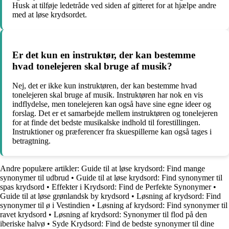
Husk at tilføje ledetråde ved siden af gitteret for at hjælpe andre
med at løse krydsordet.
Er det kun en instruktør, der kan bestemme
hvad tonelejeren skal bruge af musik?
Nej, det er ikke kun instruktøren, der kan bestemme hvad
tonelejeren skal bruge af musik. Instruktøren har nok en vis
indflydelse, men tonelejeren kan også have sine egne ideer og
forslag. Det er et samarbejde mellem instruktøren og tonelejeren
for at finde det bedste musikalske indhold til forestillingen.
Instruktioner og præferencer fra skuespillerne kan også tages i
betragtning.
Andre populære artikler:
Guide til at løse krydsord: Find mange
synonymer til udbrud
•
Guide til at løse krydsord: Find synonymer til
spas krydsord
•
Effekter i Krydsord: Find de Perfekte Synonymer
•
Guide til at løse grønlandsk by krydsord
•
Løsning af krydsord: Find
synonymer til ø i Vestindien
•
Løsning af krydsord: Find synonymer til
ravet krydsord
•
Løsning af krydsord: Synonymer til flod på den
iberiske halvø
•
Syde Krydsord: Find de bedste synonymer til dine