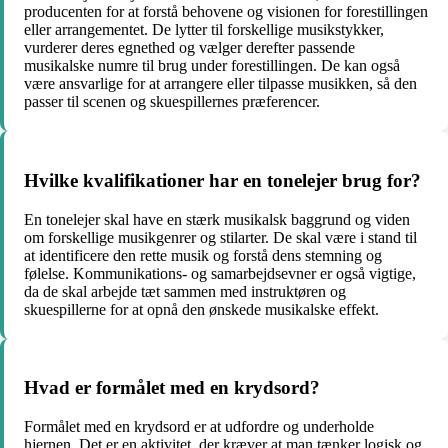
producenten for at forstå behovene og visionen for forestillingen
eller arrangementet. De lytter til forskellige musikstykker,
vurderer deres egnethed og vælger derefter passende
musikalske numre til brug under forestillingen. De kan også
være ansvarlige for at arrangere eller tilpasse musikken, så den
passer til scenen og skuespillernes præferencer.
Hvilke kvalifikationer har en tonelejer brug for?
En tonelejer skal have en stærk musikalsk baggrund og viden
om forskellige musikgenrer og stilarter. De skal være i stand til
at identificere den rette musik og forstå dens stemning og
følelse. Kommunikations- og samarbejdsevner er også vigtige,
da de skal arbejde tæt sammen med instruktøren og
skuespillerne for at opnå den ønskede musikalske effekt.
Hvad er formålet med en krydsord?
Formålet med en krydsord er at udfordre og underholde
hjernen. Det er en aktivitet, der kræver at man tænker logisk og