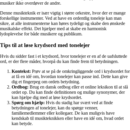
musiker ikke overdøver de andre.
Denne musikteknik er især vigtig i større orkestre, hvor der er mange
forskellige instrumenter. Ved at have en ordentlig toneleje kan man
sikre, at alle instrumenterne kan høres tydeligt og skabe den ønskede
musikalske effekt. Det hjælper med at skabe en harmonisk
lydoplevelse for både musikere og publikum.
Tips til at løse krydsord med tonelejer
Hvis du sidder fast i et krydsord, hvor tonelejer er en af de uafsluttede
ord, er der flere måder, hvorpå du kan finde frem til betydningen.
Kontekst:
Prøv at se på de omkringliggende ord i krydsordet for
at få en idé om, hvordan tonelejer kan passe ind. Dette kan give
dig et fingerpeg om ordets betydning.
Ordbog:
Brug en dansk ordbog eller et online leksikon til at slå
ordet op. Du kan finde definitionen og mulige synonymer, der
kan hjælpe dig med at løse krydsordet.
Spørg om hjælp:
Hvis du stadig har svært ved at finde
betydningen af tonelejer, kan du spørge venner,
familiemedlemmer eller kollegaer. De kan muligvis have
kendskab til musikteknikken eller have en idé om, hvad ordet
kan betyde.