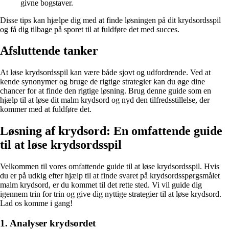
givne bogstaver.
Disse tips kan hjælpe dig med at finde løsningen på dit krydsordsspil
og få dig tilbage på sporet til at fuldføre det med succes.
Afsluttende tanker
At løse krydsordsspil kan være både sjovt og udfordrende. Ved at
kende synonymer og bruge de rigtige strategier kan du øge dine
chancer for at finde den rigtige løsning. Brug denne guide som en
hjælp til at løse dit malm krydsord og nyd den tilfredsstillelse, der
kommer med at fuldføre det.
Løsning af krydsord: En omfattende guide
til at løse krydsordsspil
Velkommen til vores omfattende guide til at løse krydsordsspil. Hvis
du er på udkig efter hjælp til at finde svaret på krydsordsspørgsmålet
malm krydsord, er du kommet til det rette sted. Vi vil guide dig
igennem trin for trin og give dig nyttige strategier til at løse krydsord.
Lad os komme i gang!
1. Analyser krydsordet