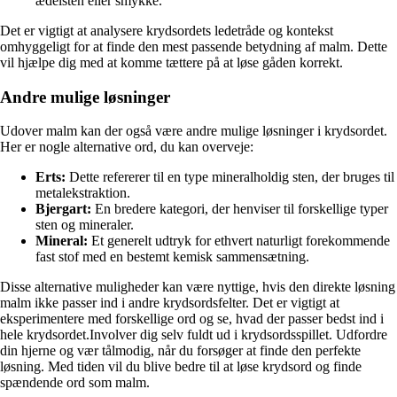
ædelsten eller smykke.
Det er vigtigt at analysere krydsordets ledetråde og kontekst
omhyggeligt for at finde den mest passende betydning af malm. Dette
vil hjælpe dig med at komme tættere på at løse gåden korrekt.
Andre mulige løsninger
Udover malm kan der også være andre mulige løsninger i krydsordet.
Her er nogle alternative ord, du kan overveje:
Erts:
Dette refererer til en type mineralholdig sten, der bruges til
metalekstraktion.
Bjergart:
En bredere kategori, der henviser til forskellige typer
sten og mineraler.
Mineral:
Et generelt udtryk for ethvert naturligt forekommende
fast stof med en bestemt kemisk sammensætning.
Disse alternative muligheder kan være nyttige, hvis den direkte løsning
malm ikke passer ind i andre krydsordsfelter. Det er vigtigt at
eksperimentere med forskellige ord og se, hvad der passer bedst ind i
hele krydsordet.Involver dig selv fuldt ud i krydsordsspillet. Udfordre
din hjerne og vær tålmodig, når du forsøger at finde den perfekte
løsning. Med tiden vil du blive bedre til at løse krydsord og finde
spændende ord som malm.