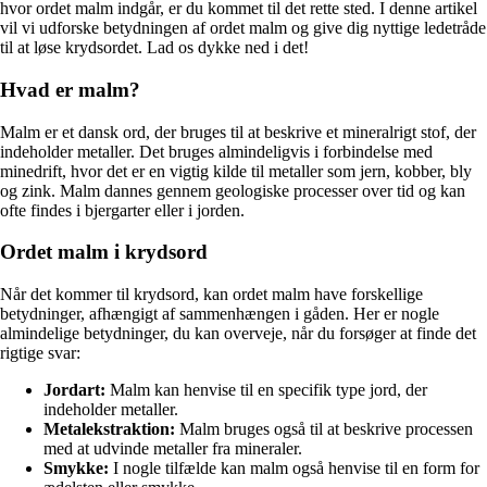
hvor ordet malm indgår, er du kommet til det rette sted. I denne artikel
vil vi udforske betydningen af ordet malm og give dig nyttige ledetråde
til at løse krydsordet. Lad os dykke ned i det!
Hvad er malm?
Malm er et dansk ord, der bruges til at beskrive et mineralrigt stof, der
indeholder metaller. Det bruges almindeligvis i forbindelse med
minedrift, hvor det er en vigtig kilde til metaller som jern, kobber, bly
og zink. Malm dannes gennem geologiske processer over tid og kan
ofte findes i bjergarter eller i jorden.
Ordet malm i krydsord
Når det kommer til krydsord, kan ordet malm have forskellige
betydninger, afhængigt af sammenhængen i gåden. Her er nogle
almindelige betydninger, du kan overveje, når du forsøger at finde det
rigtige svar:
Jordart:
Malm kan henvise til en specifik type jord, der
indeholder metaller.
Metalekstraktion:
Malm bruges også til at beskrive processen
med at udvinde metaller fra mineraler.
Smykke:
I nogle tilfælde kan malm også henvise til en form for