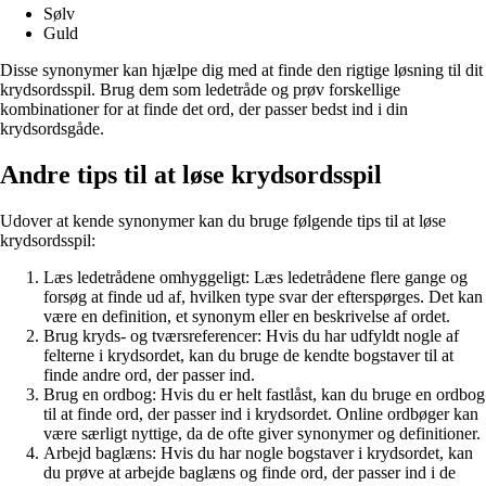
Sølv
Guld
Disse synonymer kan hjælpe dig med at finde den rigtige løsning til dit
krydsordsspil. Brug dem som ledetråde og prøv forskellige
kombinationer for at finde det ord, der passer bedst ind i din
krydsordsgåde.
Andre tips til at løse krydsordsspil
Udover at kende synonymer kan du bruge følgende tips til at løse
krydsordsspil:
Læs ledetrådene omhyggeligt: Læs ledetrådene flere gange og
forsøg at finde ud af, hvilken type svar der efterspørges. Det kan
være en definition, et synonym eller en beskrivelse af ordet.
Brug kryds- og tværsreferencer: Hvis du har udfyldt nogle af
felterne i krydsordet, kan du bruge de kendte bogstaver til at
finde andre ord, der passer ind.
Brug en ordbog: Hvis du er helt fastlåst, kan du bruge en ordbog
til at finde ord, der passer ind i krydsordet. Online ordbøger kan
være særligt nyttige, da de ofte giver synonymer og definitioner.
Arbejd baglæns: Hvis du har nogle bogstaver i krydsordet, kan
du prøve at arbejde baglæns og finde ord, der passer ind i de