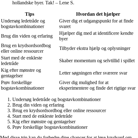
hollandske byer. Tak! – Lene S.
Tips
Hvordan det hjælper
Undersøg ledetråde og
Giver dig et udgangspunkt for at finde
bogstavkombinationer
svaret
Hjælper dig med at identificere kendte
Brug din viden og erfaring
byer
Brug en krydsordsordbog
Tilbyder ekstra hjælp og oplysninger
eller online ressourcer
Start med de enkleste
Skaber momentum og selvtillid i spillet
ledetråde
Kig efter mønstre og
Letter søgningen efter sværere svar
gentagelser
Prøv forskellige
Giver dig mulighed for at
bogstavkombinationer
eksperimentere og finde det rigtige svar
Undersøg ledetråde og bogstavkombinationer
Brug din viden og erfaring
Brug en krydsordsordbog eller online ressourcer
Start med de enkleste ledetråde
Kig efter mønstre og gentagelser
Prøv forskellige bogstavkombinationer
Med disse trin kan du forbedre dine chancer for at løse krydsord om