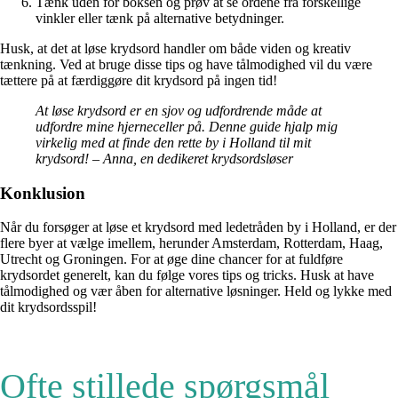
Tænk uden for boksen og prøv at se ordene fra forskellige
vinkler eller tænk på alternative betydninger.
Husk, at det at løse krydsord handler om både viden og kreativ
tænkning. Ved at bruge disse tips og have tålmodighed vil du være
tættere på at færdiggøre dit krydsord på ingen tid!
At løse krydsord er en sjov og udfordrende måde at
udfordre mine hjerneceller på. Denne guide hjalp mig
virkelig med at finde den rette by i Holland til mit
krydsord! – Anna, en dedikeret krydsordsløser
Konklusion
Når du forsøger at løse et krydsord med ledetråden by i Holland, er der
flere byer at vælge imellem, herunder Amsterdam, Rotterdam, Haag,
Utrecht og Groningen. For at øge dine chancer for at fuldføre
krydsordet generelt, kan du følge vores tips og tricks. Husk at have
tålmodighed og vær åben for alternative løsninger. Held og lykke med
dit krydsordsspil!
Ofte stillede spørgsmål