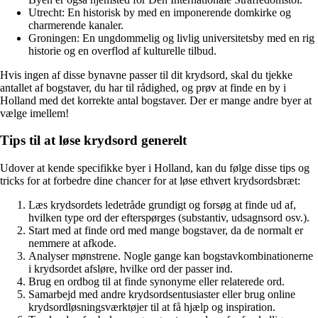
Utrecht: En historisk by med en imponerende domkirke og
charmerende kanaler.
Groningen: En ungdommelig og livlig universitetsby med en rig
historie og en overflod af kulturelle tilbud.
Hvis ingen af disse bynavne passer til dit krydsord, skal du tjekke
antallet af bogstaver, du har til rådighed, og prøv at finde en by i
Holland med det korrekte antal bogstaver. Der er mange andre byer at
vælge imellem!
Tips til at løse krydsord generelt
Udover at kende specifikke byer i Holland, kan du følge disse tips og
tricks for at forbedre dine chancer for at løse ethvert krydsordsbræt:
Læs krydsordets ledetråde grundigt og forsøg at finde ud af,
hvilken type ord der efterspørges (substantiv, udsagnsord osv.).
Start med at finde ord med mange bogstaver, da de normalt er
nemmere at afkode.
Analyser mønstrene. Nogle gange kan bogstavkombinationerne
i krydsordet afsløre, hvilke ord der passer ind.
Brug en ordbog til at finde synonyme eller relaterede ord.
Samarbejd med andre krydsordsentusiaster eller brug online
krydsordløsningsværktøjer til at få hjælp og inspiration.