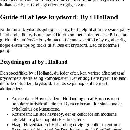
hollandske byer. God jagt efter de rigtige svar!
Guide til at løse krydsord: By i Holland
Er du fan af krydsordsspil og har brug for hjælp til at finde svaret på by
i Holland i dit krydsordsbræt? Du er kommet til det rette sted! I denne
guide vil vi udforske betydningen af denne specifikke by og give dig
nogle ekstra tips og tricks til at løse dit krydsord. Lad os komme i
gang!
Betydningen af by i Holland
Den specifikke by i Holland, du leder efter, kan variere afhængigt af
krydsordets størrelse og kompleksitet. Der er dog flere byer i Holland,
der ofte optræder i krydsord. Lad os se på nogle af de mest
almindelige:
Amsterdam: Hovedstaden i Holland og en af Europas mest
populære turistdestinationer. Byen er berømt for sine kanaler,
cykelkultur og kunstscene.
Rotterdam: En stor havneby, der er kendt for sin moderne
arkitektur og kosmopolitiske atmosfære.
Haag: Hovedstaden i Holland og et vigtigt politisk centrum.
Byen er også hjemsted for Den Internationale Straffedomstol.