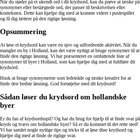
Når du støder på et ukendt ord i dit krydsord, kan du prøve at tænke på
synonymer eller beslægtede ord, der passer til beskrivelsen eller
konteksten. Dette kan hjælpe dig med at komme videre i puslespillet
og få dig tættere på den rigtige løsning.
Opsummering
At løse et krydsord kan være en sjov og udfordrende aktivitet. Når du
mangler en by i Holland, kan det være nyttigt at bruge synonymer til at
finde den rigtige løsning. Vi har præsenteret en omfattende liste af
synonymer til byer i Holland, som kan hjælpe dig med at fuldføre dit
krydsord.
Husk at bruge synonymerne som ledetråde og tænke kreativt for at
finde den bedste løsning. God fornøjelse med dit krydsord!
Sådan løser du krydsord om hollandske
byer
Er du fan af krydsordsspil? Og har du brug for hjælp til at finde svar på
kryds og tværs om hollandske byer? Så er du kommet til det rette sted!
Vi har samlet nogle nyttige tips og tricks til at løse dine krydsord og
hjælpe dig med at finde de rigtige svar.