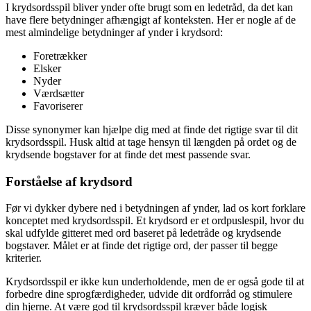
I krydsordsspil bliver ynder ofte brugt som en ledetråd, da det kan
have flere betydninger afhængigt af konteksten. Her er nogle af de
mest almindelige betydninger af ynder i krydsord:
Foretrækker
Elsker
Nyder
Værdsætter
Favoriserer
Disse synonymer kan hjælpe dig med at finde det rigtige svar til dit
krydsordsspil. Husk altid at tage hensyn til længden på ordet og de
krydsende bogstaver for at finde det mest passende svar.
Forståelse af krydsord
Før vi dykker dybere ned i betydningen af ynder, lad os kort forklare
konceptet med krydsordsspil. Et krydsord er et ordpuslespil, hvor du
skal udfylde gitteret med ord baseret på ledetråde og krydsende
bogstaver. Målet er at finde det rigtige ord, der passer til begge
kriterier.
Krydsordsspil er ikke kun underholdende, men de er også gode til at
forbedre dine sprogfærdigheder, udvide dit ordforråd og stimulere
din hjerne. At være god til krydsordsspil kræver både logisk