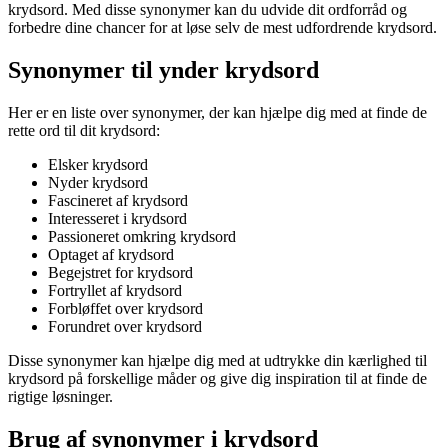
krydsord. Med disse synonymer kan du udvide dit ordforråd og
forbedre dine chancer for at løse selv de mest udfordrende krydsord.
Synonymer til ynder krydsord
Her er en liste over synonymer, der kan hjælpe dig med at finde de
rette ord til dit krydsord:
Elsker krydsord
Nyder krydsord
Fascineret af krydsord
Interesseret i krydsord
Passioneret omkring krydsord
Optaget af krydsord
Begejstret for krydsord
Fortryllet af krydsord
Forbløffet over krydsord
Forundret over krydsord
Disse synonymer kan hjælpe dig med at udtrykke din kærlighed til
krydsord på forskellige måder og give dig inspiration til at finde de
rigtige løsninger.
Brug af synonymer i krydsord