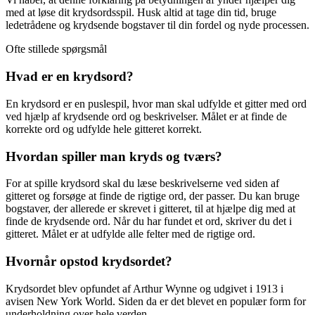
med at løse dit krydsordsspil. Husk altid at tage din tid, bruge
ledetrådene og krydsende bogstaver til din fordel og nyde processen.
Ofte stillede spørgsmål
Hvad er en krydsord?
En krydsord er en puslespil, hvor man skal udfylde et gitter med ord
ved hjælp af krydsende ord og beskrivelser. Målet er at finde de
korrekte ord og udfylde hele gitteret korrekt.
Hvordan spiller man kryds og tværs?
For at spille krydsord skal du læse beskrivelserne ved siden af
gitteret og forsøge at finde de rigtige ord, der passer. Du kan bruge
bogstaver, der allerede er skrevet i gitteret, til at hjælpe dig med at
finde de krydsende ord. Når du har fundet et ord, skriver du det i
gitteret. Målet er at udfylde alle felter med de rigtige ord.
Hvornår opstod krydsordet?
Krydsordet blev opfundet af Arthur Wynne og udgivet i 1913 i
avisen New York World. Siden da er det blevet en populær form for
underholdning over hele verden.