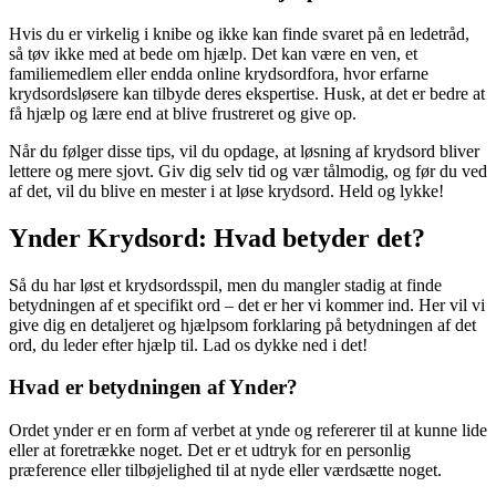
Hvis du er virkelig i knibe og ikke kan finde svaret på en ledetråd,
så tøv ikke med at bede om hjælp. Det kan være en ven, et
familiemedlem eller endda online krydsordfora, hvor erfarne
krydsordsløsere kan tilbyde deres ekspertise. Husk, at det er bedre at
få hjælp og lære end at blive frustreret og give op.
Når du følger disse tips, vil du opdage, at løsning af krydsord bliver
lettere og mere sjovt. Giv dig selv tid og vær tålmodig, og før du ved
af det, vil du blive en mester i at løse krydsord. Held og lykke!
Ynder Krydsord: Hvad betyder det?
Så du har løst et krydsordsspil, men du mangler stadig at finde
betydningen af et specifikt ord – det er her vi kommer ind. Her vil vi
give dig en detaljeret og hjælpsom forklaring på betydningen af det
ord, du leder efter hjælp til. Lad os dykke ned i det!
Hvad er betydningen af Ynder?
Ordet ynder er en form af verbet at ynde og refererer til at kunne lide
eller at foretrække noget. Det er et udtryk for en personlig
præference eller tilbøjelighed til at nyde eller værdsætte noget.