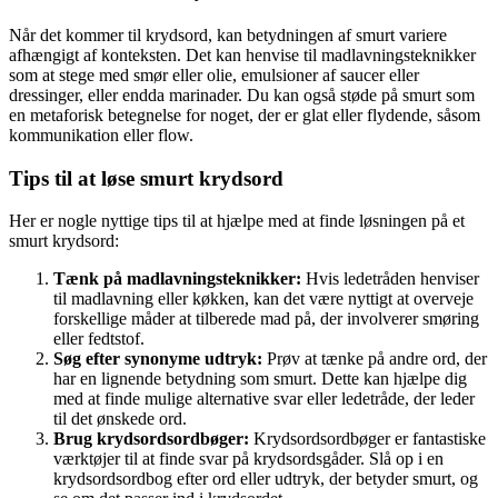
Når det kommer til krydsord, kan betydningen af smurt variere
afhængigt af konteksten. Det kan henvise til madlavningsteknikker
som at stege med smør eller olie, emulsioner af saucer eller
dressinger, eller endda marinader. Du kan også støde på smurt som
en metaforisk betegnelse for noget, der er glat eller flydende, såsom
kommunikation eller flow.
Tips til at løse smurt krydsord
Her er nogle nyttige tips til at hjælpe med at finde løsningen på et
smurt krydsord:
Tænk på madlavningsteknikker:
Hvis ledetråden henviser
til madlavning eller køkken, kan det være nyttigt at overveje
forskellige måder at tilberede mad på, der involverer smøring
eller fedtstof.
Søg efter synonyme udtryk:
Prøv at tænke på andre ord, der
har en lignende betydning som smurt. Dette kan hjælpe dig
med at finde mulige alternative svar eller ledetråde, der leder
til det ønskede ord.
Brug krydsordsordbøger:
Krydsordsordbøger er fantastiske
værktøjer til at finde svar på krydsordsgåder. Slå op i en
krydsordsordbog efter ord eller udtryk, der betyder smurt, og