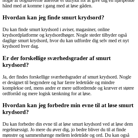
nogle af bogstaverne allerede er udfyldt for at give dig en hjælpende
hånd med at komme i gang med at løse gåden.
Hvordan kan jeg finde smurt krydsord?
Du kan finde smurt krydsord i aviser, magasiner, online
krydsordplatforme og krydsordbøger. Nogle steder tilbyder også
daglige smurt krydsord, hvor du kan udfordre dig selv med et nyt
krydsord hver dag.
Er der forskellige sværhedsgrader af smurt
krydsord?
Ja, der findes forskellige sværhedsgrader af smurt krydsord. Nogle
er designet til begyndere og har færre ledetråde og mindre
komplekse ord, mens andre er mere udfordrende og kræver et større
ordforråd og mere logisk tænkning for at løse.
Hvordan kan jeg forbedre min evne til at løse smurt
krydsord?
Du kan forbedre din evne til at løse smurt krydsord ved at løse dem
regelmæssigt. Jo mere du øver dig, jo bedre bliver du til at finde
mønstre og sammenhænge mellem ledetråde og ord. Du kan også