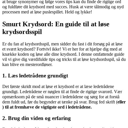
at bruge synonymer og følge vores tips kan du finde de rigtige ord
og fuldføre dit krydsord med succes. Husk at være tålmodig og nyd
processen med at løse puslespillet. Held og lykke!
Smurt Krydsord: En guide til at løse
krydsordsspil
Er du fan af krydsordsspil, men sidder du fast i dit forsøg på at løse
et svært krydsord? Fortvivl ikke! Vi er her for at hjælpe dig med at
knække koden og løse alle dine krydsord. I denne omfattende guide
vil vi give dig værdifulde tips og tricks til at løse krydsordsspil, så du
kan blive en mesterordløser.
1. Læs ledetrådene grundigt
Det første skridt mod at løse et krydsord er at læse ledetrådene
grundigt. Ledetrådene er nøglen til at finde de rigtige svarord. Vær
opmærksom på de små nuancer i ledetrådene og sørg for at forstå
dem fuldt ud, før du begynder at tænke på svar. Brug fed skrift (
eller
) til at fremhæve de vigtigste ord i ledetrådene.
2. Brug din viden og erfaring