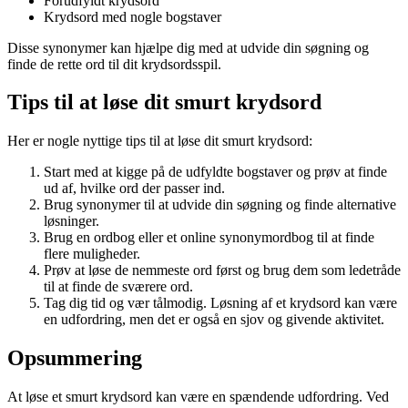
Forudfyldt krydsord
Krydsord med nogle bogstaver
Disse synonymer kan hjælpe dig med at udvide din søgning og
finde de rette ord til dit krydsordsspil.
Tips til at løse dit smurt krydsord
Her er nogle nyttige tips til at løse dit smurt krydsord:
Start med at kigge på de udfyldte bogstaver og prøv at finde
ud af, hvilke ord der passer ind.
Brug synonymer til at udvide din søgning og finde alternative
løsninger.
Brug en ordbog eller et online synonymordbog til at finde
flere muligheder.
Prøv at løse de nemmeste ord først og brug dem som ledetråde
til at finde de sværere ord.
Tag dig tid og vær tålmodig. Løsning af et krydsord kan være
en udfordring, men det er også en sjov og givende aktivitet.
Opsummering
At løse et smurt krydsord kan være en spændende udfordring. Ved