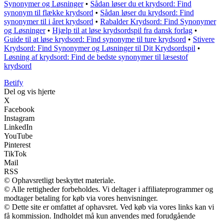
Synonymer og Løsninger
•
Sådan løser du et krydsord: Find
synonym til flække krydsord
•
Sådan løser du krydsord: Find
synonymer til i året krydsord
•
Rabalder Krydsord: Find Synonymer
og Løsninger
•
Hjælp til at løse krydsordspil fra dansk forlag
•
Guide til at løse krydsord: Find synonyme til ture krydsord
•
Stivere
Krydsord: Find Synonymer og Løsninger til Dit Krydsordspil
•
Løsning af krydsord: Find de bedste synonymer til læsestof
krydsord
B
etify
Del og vis hjerte
X
Facebook
Instagram
LinkedIn
YouTube
Pinterest
TikTok
Mail
RSS
© Ophavsretligt beskyttet materiale.
© Alle rettigheder forbeholdes. Vi deltager i affiliateprogrammer og
modtager betaling for køb via vores henvisninger.
© Dette site er omfattet af ophavsret. Ved køb via vores links kan vi
få kommission. Indholdet må kun anvendes med forudgående