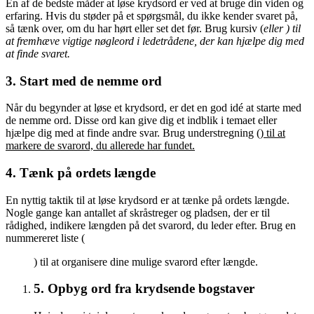
En af de bedste måder at løse krydsord er ved at bruge din viden og
erfaring. Hvis du støder på et spørgsmål, du ikke kender svaret på,
så tænk over, om du har hørt eller set det før. Brug kursiv (
eller
) til
at fremhæve vigtige nøgleord i ledetrådene, der kan hjælpe dig med
at finde svaret.
3. Start med de nemme ord
Når du begynder at løse et krydsord, er det en god idé at starte med
de nemme ord. Disse ord kan give dig et indblik i temaet eller
hjælpe dig med at finde andre svar. Brug understregning (
) til at
markere de svarord, du allerede har fundet.
4. Tænk på ordets længde
En nyttig taktik til at løse krydsord er at tænke på ordets længde.
Nogle gange kan antallet af skråstreger og pladsen, der er til
rådighed, indikere længden på det svarord, du leder efter. Brug en
nummereret liste (
) til at organisere dine mulige svarord efter længde.
5. Opbyg ord fra krydsende bogstaver