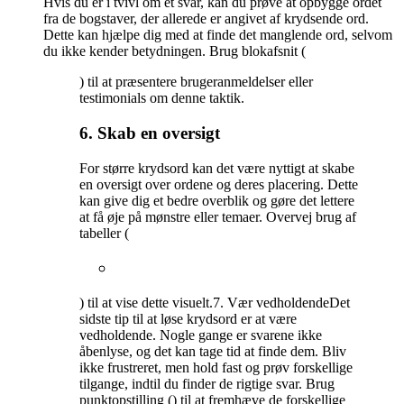
Hvis du er i tvivl om et svar, kan du prøve at opbygge ordet
fra de bogstaver, der allerede er angivet af krydsende ord.
Dette kan hjælpe dig med at finde det manglende ord, selvom
du ikke kender betydningen. Brug blokafsnit (
) til at præsentere brugeranmeldelser eller
testimonials om denne taktik.
6. Skab en oversigt
For større krydsord kan det være nyttigt at skabe
en oversigt over ordene og deres placering. Dette
kan give dig et bedre overblik og gøre det lettere
at få øje på mønstre eller temaer. Overvej brug af
tabeller (
) til at vise dette visuelt.7. Vær vedholdendeDet
sidste tip til at løse krydsord er at være
vedholdende. Nogle gange er svarene ikke
åbenlyse, og det kan tage tid at finde dem. Bliv
ikke frustreret, men hold fast og prøv forskellige
tilgange, indtil du finder de rigtige svar. Brug
punktopstilling () til at fremhæve de forskellige