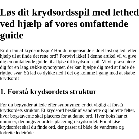
Løs dit krydsordsspil med lethed
ved hjælp af vores omfattende
guide
Er du fan af krydsordsspil? Har du nogensinde siddet fast og ledt efter
hjælp til at finde det rette ord? Fortvivl ikke! I denne artikel vil vi give
dig en omfattende guide til at løse dit krydsordsspil. Vi vil præsentere
dig for en lang række synonymer, der kan hjælpe dig med at finde de
rigtige svar. Så lad os dykke ned i det og komme i gang med at skabe
krydsord!
1. Forstå krydsordets struktur
Før du begynder at lede efter synonymer, er det vigtigt at forstå
krydsordets struktur. Et krydsord består af vandrette og lodrette felter,
hvor bogstaverne skal placeres for at danne ord. Hver boks har et
nummer, der angiver ordets placering i krydsordet. For at løse
krydsordet skal du finde ord, der passer til både de vandrette og
lodrette ledetråde.