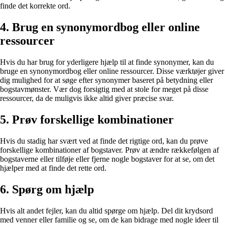
finde det korrekte ord.
4. Brug en synonymordbog eller online
ressourcer
Hvis du har brug for yderligere hjælp til at finde synonymer, kan du
bruge en synonymordbog eller online ressourcer. Disse værktøjer giver
dig mulighed for at søge efter synonymer baseret på betydning eller
bogstavmønster. Vær dog forsigtig med at stole for meget på disse
ressourcer, da de muligvis ikke altid giver præcise svar.
5. Prøv forskellige kombinationer
Hvis du stadig har svært ved at finde det rigtige ord, kan du prøve
forskellige kombinationer af bogstaver. Prøv at ændre rækkefølgen af
bogstaverne eller tilføje eller fjerne nogle bogstaver for at se, om det
hjælper med at finde det rette ord.
6. Spørg om hjælp
Hvis alt andet fejler, kan du altid spørge om hjælp. Del dit krydsord
med venner eller familie og se, om de kan bidrage med nogle ideer til