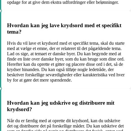
opdage for at give dem ekstra udfordringer eller belønninger.
Hvordan kan jeg lave krydsord med et specifikt
tema?
Hvis du vil lave et krydsord med et specifikt tema, skal du starte
med at vælge et emne, der er relateret til det pågældende tema.
Lad os sige, at temaet er danske byer. Du kan begynde med at
finde en liste over danske byer, som du kan bruge som dine ord.
Herefter kan du oprette et gitter og placere disse ord i det, så de
krydser hinanden. Du kan også tilføje nogle ledetråde, der
beskriver forskellige seværdigheder eller karakteristika ved hver
by for at gøre det mere spændende.
Hvordan kan jeg udskrive og distribuere mit
krydsord?
Når du er færdig med at oprette dit krydsord, kan du udskrive
det og distribuere det på forskellige måder. Du kan udskrive det