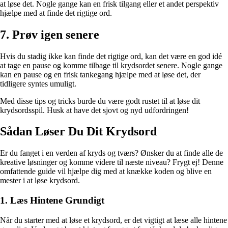
at løse det. Nogle gange kan en frisk tilgang eller et andet perspektiv
hjælpe med at finde det rigtige ord.
7. Prøv igen senere
Hvis du stadig ikke kan finde det rigtige ord, kan det være en god idé
at tage en pause og komme tilbage til krydsordet senere. Nogle gange
kan en pause og en frisk tankegang hjælpe med at løse det, der
tidligere syntes umuligt.
Med disse tips og tricks burde du være godt rustet til at løse dit
krydsordsspil. Husk at have det sjovt og nyd udfordringen!
Sådan Løser Du Dit Krydsord
Er du fanget i en verden af kryds og tværs? Ønsker du at finde alle de
kreative løsninger og komme videre til næste niveau? Frygt ej! Denne
omfattende guide vil hjælpe dig med at knække koden og blive en
mester i at løse krydsord.
1. Læs Hintene Grundigt
Når du starter med at løse et krydsord, er det vigtigt at læse alle hintene