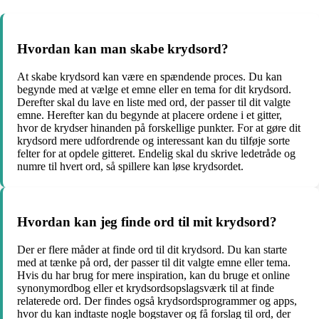
Hvordan kan man skabe krydsord?
At skabe krydsord kan være en spændende proces. Du kan
begynde med at vælge et emne eller en tema for dit krydsord.
Derefter skal du lave en liste med ord, der passer til dit valgte
emne. Herefter kan du begynde at placere ordene i et gitter,
hvor de krydser hinanden på forskellige punkter. For at gøre dit
krydsord mere udfordrende og interessant kan du tilføje sorte
felter for at opdele gitteret. Endelig skal du skrive ledetråde og
numre til hvert ord, så spillere kan løse krydsordet.
Hvordan kan jeg finde ord til mit krydsord?
Der er flere måder at finde ord til dit krydsord. Du kan starte
med at tænke på ord, der passer til dit valgte emne eller tema.
Hvis du har brug for mere inspiration, kan du bruge et online
synonymordbog eller et krydsordsopslagsværk til at finde
relaterede ord. Der findes også krydsordsprogrammer og apps,
hvor du kan indtaste nogle bogstaver og få forslag til ord, der