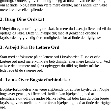
grundigt. Undersøg hvert hint og forsøg at forstå, hvad de beder dig
om at finde. Nogle hint kan være mere direkte, mens andre kan være
mere kreative eller spilende.
2. Brug Dine Ordskat
Udnyt din egen ordbog og ordskat. Jo mere du læser, jo flere ord vil du
opdage og lære. Dette vil hjælpe dig med at genkende ordene i
krydsordet og give dig flere muligheder for at finde det rigtige svar.
3. Arbejd Fra De Lettere Ord
Start med at fokusere på de lettere ord i krydsordet. Disse er ofte
kortere ord med mere konkrete betydninger eller mere kendte ord. Ved
at løse de nemmere ord først opbygger du tillid og finder måske
ledetråde til de sværere ord.
4. Tænk Over Bogstavforbindelser
Bogstavforbindelser kan være afgørende for at løse krydsordet. Nogle
bogstaver gentages i flere ord, hvilket kan hjælpe dig med at
identificere og udfylde andre blanke felter. Til tider kan du også bruge
kryds og tværs mellem ordene for at hjælpe dig med at finde det rigtige
ord.