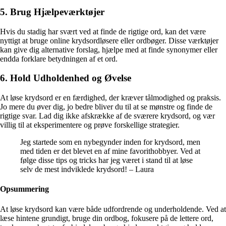
5. Brug Hjælpeværktøjer
Hvis du stadig har svært ved at finde de rigtige ord, kan det være
nyttigt at bruge online krydsordløsere eller ordbøger. Disse værktøjer
kan give dig alternative forslag, hjælpe med at finde synonymer eller
endda forklare betydningen af et ord.
6. Hold Udholdenhed og Øvelse
At løse krydsord er en færdighed, der kræver tålmodighed og praksis.
Jo mere du øver dig, jo bedre bliver du til at se mønstre og finde de
rigtige svar. Lad dig ikke afskrække af de sværere krydsord, og vær
villig til at eksperimentere og prøve forskellige strategier.
Jeg startede som en nybegynder inden for krydsord, men
med tiden er det blevet en af mine favorithobbyer. Ved at
følge disse tips og tricks har jeg været i stand til at løse
selv de mest indviklede krydsord! – Laura
Opsummering
At løse krydsord kan være både udfordrende og underholdende. Ved at
læse hintene grundigt, bruge din ordbog, fokusere på de lettere ord,