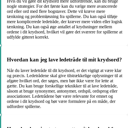
Hvis du vil gøre dit krydsord mere udfordrende, kan du bruge
nogle strategier. For det første kan du vælge mere avancerede
ord eller ord med flere bogstaver. Dette vil kræve mere
tænkning og problemløsning fra spillerne. Du kan også tilføje
mere komplicerede ledetråde, der kræver mere viden eller logisk
tænkning. Du kan også øge antallet af krydsninger mellem
ordene i dit krydsord, hvilket vil gøre det sværere for spillerne at
udfylde gitteret korrekt.
Hvordan kan jeg lave ledetråde til mit krydsord?
Når du laver ledetråde til dit krydsord, er det vigtigt at være klar
og præcis. Ledetrådene skal give tilstrækkelige oplysninger til at
afgøre hvilket ord, der søges, men bør ikke være for lette at
gætte. Du kan bruge forskellige teknikker til at lave ledetråde,
såsom at bruge synonymer, antonymer, ordspil, ordsprog eller
associationer. Ledetrådene bør være relevante for emnet og
ordene i dit krydsord og bør være formulere på en måde, der
udfordrer spillerne.