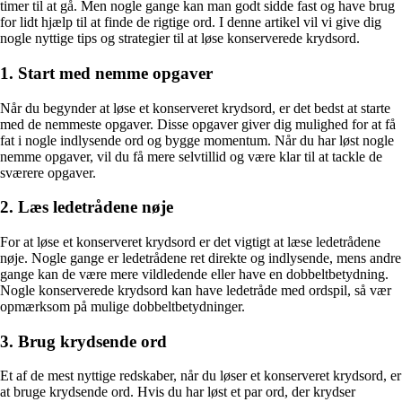
timer til at gå. Men nogle gange kan man godt sidde fast og have brug
for lidt hjælp til at finde de rigtige ord. I denne artikel vil vi give dig
nogle nyttige tips og strategier til at løse konserverede krydsord.
1. Start med nemme opgaver
Når du begynder at løse et konserveret krydsord, er det bedst at starte
med de nemmeste opgaver. Disse opgaver giver dig mulighed for at få
fat i nogle indlysende ord og bygge momentum. Når du har løst nogle
nemme opgaver, vil du få mere selvtillid og være klar til at tackle de
sværere opgaver.
2. Læs ledetrådene nøje
For at løse et konserveret krydsord er det vigtigt at læse ledetrådene
nøje. Nogle gange er ledetrådene ret direkte og indlysende, mens andre
gange kan de være mere vildledende eller have en dobbeltbetydning.
Nogle konserverede krydsord kan have ledetråde med ordspil, så vær
opmærksom på mulige dobbeltbetydninger.
3. Brug krydsende ord
Et af de mest nyttige redskaber, når du løser et konserveret krydsord, er
at bruge krydsende ord. Hvis du har løst et par ord, der krydser