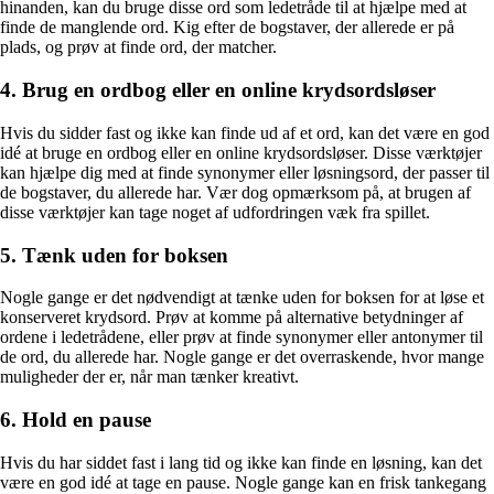
hinanden, kan du bruge disse ord som ledetråde til at hjælpe med at
finde de manglende ord. Kig efter de bogstaver, der allerede er på
plads, og prøv at finde ord, der matcher.
4. Brug en ordbog eller en online krydsordsløser
Hvis du sidder fast og ikke kan finde ud af et ord, kan det være en god
idé at bruge en ordbog eller en online krydsordsløser. Disse værktøjer
kan hjælpe dig med at finde synonymer eller løsningsord, der passer til
de bogstaver, du allerede har. Vær dog opmærksom på, at brugen af
disse værktøjer kan tage noget af udfordringen væk fra spillet.
5. Tænk uden for boksen
Nogle gange er det nødvendigt at tænke uden for boksen for at løse et
konserveret krydsord. Prøv at komme på alternative betydninger af
ordene i ledetrådene, eller prøv at finde synonymer eller antonymer til
de ord, du allerede har. Nogle gange er det overraskende, hvor mange
muligheder der er, når man tænker kreativt.
6. Hold en pause
Hvis du har siddet fast i lang tid og ikke kan finde en løsning, kan det
være en god idé at tage en pause. Nogle gange kan en frisk tankegang