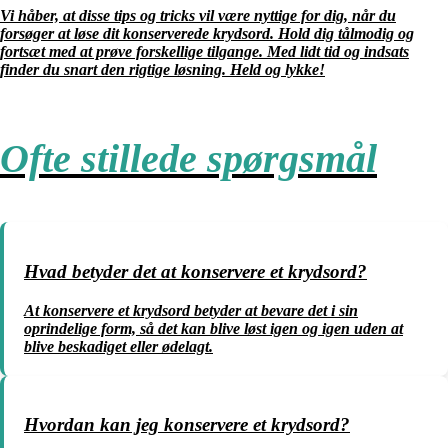
Vi håber, at disse tips og tricks vil være nyttige for dig, når du
forsøger at løse dit konserverede krydsord. Hold dig tålmodig og
fortsæt med at prøve forskellige tilgange. Med lidt tid og indsats
finder du snart den rigtige løsning. Held og lykke!
Ofte stillede spørgsmål
Hvad betyder det at konservere et krydsord?
At konservere et krydsord betyder at bevare det i sin
oprindelige form, så det kan blive løst igen og igen uden at
blive beskadiget eller ødelagt.
Hvordan kan jeg konservere et krydsord?