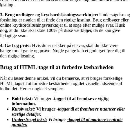
løsning.
3. Brug ordbøger og krydsordsløsningsværktøjer:
Undersøgelse og
forskning er nøglen til at finde den rigtige løsning. Brug ordbøger eller
online krydsordsløsningsværktøjer til at søge efter mulige svar. Husk
dog, at du ikke skal stole 100% på disse værktøjer, da de kan give
fejlagtige svar.
4. Gæt og prøv:
Hvis du er usikker på et svar, skal du ikke være
bange for at gætte og prøve. Nogle gange kan et godt gæt føre dig til
den rigtige løsning.
Brug af HTML-tags til at forbedre læsbarheden
Når du læser denne artikel, vil du bemærke, at vi bruger forskellige
HTML-tags til at forbedre læsbarheden og det visuelle udseende af
indholdet. Her er nogle eksempler:
Bold tekst:
Vi bruger
-tagget til at fremhæve vigtig
information.
Kursiv tekst:
Vi bruger
-tagget til at fremhæve nuancer eller
særlige detaljer.
Understreget tekst:
Vi bruger
-tagget til at markere centrale
punkter.