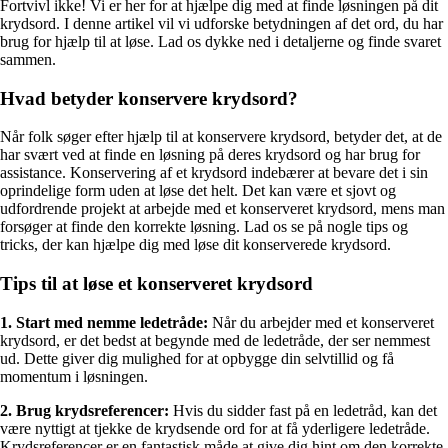
Fortvivl ikke! Vi er her for at hjælpe dig med at finde løsningen på dit
krydsord. I denne artikel vil vi udforske betydningen af det ord, du har
brug for hjælp til at løse. Lad os dykke ned i detaljerne og finde svaret
sammen.
Hvad betyder konservere krydsord?
Når folk søger efter hjælp til at konservere krydsord, betyder det, at de
har svært ved at finde en løsning på deres krydsord og har brug for
assistance. Konservering af et krydsord indebærer at bevare det i sin
oprindelige form uden at løse det helt. Det kan være et sjovt og
udfordrende projekt at arbejde med et konserveret krydsord, mens man
forsøger at finde den korrekte løsning. Lad os se på nogle tips og
tricks, der kan hjælpe dig med løse dit konserverede krydsord.
Tips til at løse et konserveret krydsord
1. Start med nemme ledetråde:
Når du arbejder med et konserveret
krydsord, er det bedst at begynde med de ledetråde, der ser nemmest
ud. Dette giver dig mulighed for at opbygge din selvtillid og få
momentum i løsningen.
2. Brug krydsreferencer:
Hvis du sidder fast på en ledetråd, kan det
være nyttigt at tjekke de krydsende ord for at få yderligere ledetråde.
Krydsreferencer er en fantastisk måde at give dig hint om den korrekte