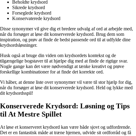
Beholdte krydsord
Sikrede krydsord
Forseglede krydsord
Konservaterede krydsord
Disse synonymer vil give dig et bredere udvalg af ord at arbejde med,
når du forsøger at løse dit konserverede krydsord. Brug dem som
inspiration, og prøv at finde de bedst passende ord til at udfylde dine
krydsordsløsninger.
Husk også at bruge din viden om krydsordets kontekst og de
tilgængelige bogstaver til at hjælpe dig med at finde de rigtige svar.
Nogle gange kan det være nødvendigt at tænke kreativt og prøve
forskellige kombinationer for at finde det korrekte ord.
Vi håber, at denne liste over synonymer vil være til stor hjælp for dig,
når du forsøger at løse dit konserverede krydsord. Held og lykke med
dit krydsordsspil!
Konserverede Krydsord: Løsning og Tips
til At Mestre Spillet
At løse et konserveret krydsord kan være både sjovt og udfordrende.
Det er en fantastisk måde at træne hjernen, udvide sit ordforråd og få