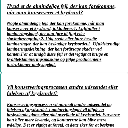
Hvad er de almindelige fejl, der kan forekomme,
når man konserverer et krydsord?
Nogle almindelige fejl, der kan forekomme, når man
konserverer et krydsord, inkluderer:1. Lufthuller i
lamineringslaget, der kan føre til fugt eller
støvindtrængning.2. Udtørrede eller burr-besatte
lamineringer, der kan beskadige krydsordet.3. Ufuldstændigt
lamineringsdækning, der kan forårsage skader ved
kanten.For at undgå disse fejl er det vigtigt at bruge en
kvalitetslamineringsmaskine og følge producentens
instruktioner omhyggeligt.
Vil konserveringsprocessen ændre udseendet eller
følelsen af ​​krydsordet?
Konserveringsprocessen vil normalt ændre udseendet og
følelsen af ​​krydsordet. Lamineringslaget vil tilføje en
beskyttende glans eller glat overflade til krydsordet. Farverne
kan blive mere levende, og konturerne kan blive mere
tydelige. Det er vigtigt at forstå, at dette sker for at beskytte