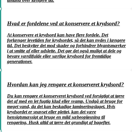
tilstand over længere tid.
Hvad er fordelene ved at konservere et krydsord?
At konservere et krydsord kan have flere fordele. Det
forlænger levetiden for krydsordet, så det kan nydes i længere
tid. Det beskytter det mod skader og forhindrer blyantsmærker
i at smitte af eller udslette. Det gør det også muligt at dele og
bevare værdifulde eller særlige krydsord for fremtidige
generationer.
Hvordan kan jeg rengøre et konserveret krydsord?
Du kan rengøre et konserveret krydsord ved forsigtigt at tørre
det af med en let fugtig klud eller svamp. Undgå at bruge for
meget vand, da det kan beskadige lamineringslaget. Hvis
krydsordet er snavset eller plettet, kan det være
hensigtsmæssigt at bruge en mild sæbeopløsning til
rengøring. Husk altid at tørre det grundigt af bagefter.