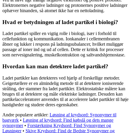
Elektronernes negative ladninger og protonernes positive ladninger
ophæver hinanden, så atomet ikke har en nettoladning.
Hvad er betydningen af ladet partikel i biologi?
Ladet partikel spiller en vigtig rolle i biologi, især i forhold til
cellefunktion og kommunikation. Ionkanaler i cellemembranen
åbner og lukker i respons på ladningsubalancer, hvilket muliggør
passage af ioner ind og ud af cellen. Dette er kritisk for processer
som nervesignalering, muskelkontraktion og saltvandshjemostase.
Hvordan kan man detektere ladet partikel?
Ladet partikler kan detekteres ved hjælp af forskellige metoder.
Geigertællere er en almindelig metode til at detektere ioniserende
stråling, der stammer fra ladet partikler. Elektrostatiske målere kan
bruges til at detektere og måle elektriske ladninger. Desuden kan
partikelacceleratorer anvendes til at accelerere ladet partikler til høje
hastigheder og studere deres egenskaber.
Andre populære artikler:
Løsning af krydsord: Synonymer til
bagværk
•
Løsning af krydsord: Find købslå og dets mange
synonymer
•
Forstærkning Krydsord: Find Synonymer og
Løsninger
•
Skive Krydsord: Find de Bedste Synonymer og