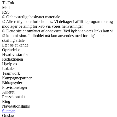
TikTok
Mail
RSS
© Ophavsretligt beskyttet materiale.
© Alle rettigheder forbeholdes. Vi deltager i affiliateprogrammer og
modtager betaling for køb via vores henvisninger.
© Dette site er omfattet af ophavsret. Ved køb via vores links kan vi
få kommission. Indholdet må kun anvendes med forudgående
skriftlig aftale.
Lær os at kende
Oprindelse
Hvad vi står for
Redaktionen
Hjælp os
Lokaler
Teamwork
Kampagnepartner
Bidragsyder
Provisionstager
Allieret
Pressekontakt
Ring
Navigationslinks
Sitemap
Opslag