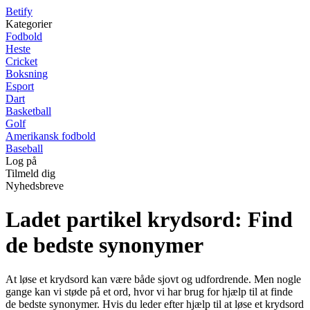
B
etify
Kategorier
Fodbold
Heste
Cricket
Boksning
Esport
Dart
Basketball
Golf
Amerikansk fodbold
Baseball
Log på
Tilmeld dig
Nyhedsbreve
Ladet partikel krydsord: Find
de bedste synonymer
At løse et krydsord kan være både sjovt og udfordrende. Men nogle
gange kan vi støde på et ord, hvor vi har brug for hjælp til at finde
de bedste synonymer. Hvis du leder efter hjælp til at løse et krydsord