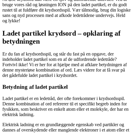
bruge vores råd og løsningen ION på den ladet partikel, er du godt
rustet til at fuldføre dit krydsordsspil. Vær tålmodig, brug din logiske
sans og nyd processen med at afkode ledetrådene undervejs. Held
og lykke!
Ladet partikel krydsord – opklaring af
betydningen
Er du fan af krydsordsspil, og står du fast på en opgave, der
indeholder ladet partikel som en af de udfordrende ledetråde?
Fortvivl ikke! Vi er her for at hjælpe med at afklare betydningen af
denne mysteriøse kombination af ord. Læs videre for at få svar på
det gådefulde ladet partikel i krydsordet.
Betydning af ladet partikel
Ladet partikel er en ledetråd, der ofte forekommer i krydsordsspil.
Denne kombination af ord refererer til et specifikt begreb inden for
fysikken, som beskriver en enkelt atom eller et molekyle, der har en
elektrisk ladning.
Elektrisk ladning er en grundlæggende egenskab ved partikler og
dannes af overskydende eller manglende elektroner i et atom eller et