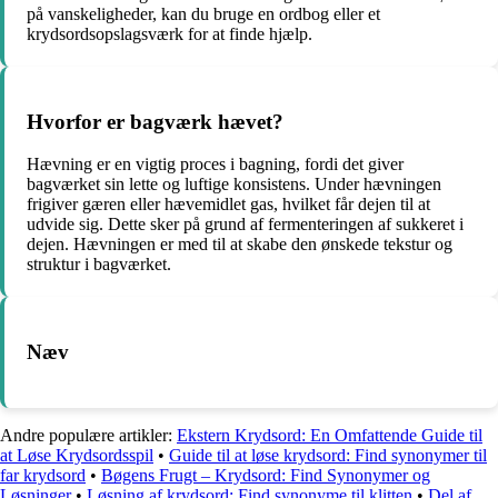
på vanskeligheder, kan du bruge en ordbog eller et
krydsordsopslagsværk for at finde hjælp.
Hvorfor er bagværk hævet?
Hævning er en vigtig proces i bagning, fordi det giver
bagværket sin lette og luftige konsistens. Under hævningen
frigiver gæren eller hævemidlet gas, hvilket får dejen til at
udvide sig. Dette sker på grund af fermenteringen af sukkeret i
dejen. Hævningen er med til at skabe den ønskede tekstur og
struktur i bagværket.
Næv
Andre populære artikler:
Ekstern Krydsord: En Omfattende Guide til
at Løse Krydsordsspil
•
Guide til at løse krydsord: Find synonymer til
far krydsord
•
Bøgens Frugt – Krydsord: Find Synonymer og
Løsninger
•
Løsning af krydsord: Find synonyme til klitten
•
Del af