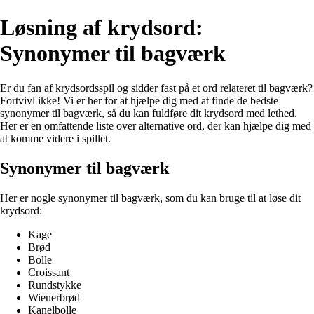
Løsning af krydsord:
Synonymer til bagværk
Er du fan af krydsordsspil og sidder fast på et ord relateret til bagværk?
Fortvivl ikke! Vi er her for at hjælpe dig med at finde de bedste
synonymer til bagværk, så du kan fuldføre dit krydsord med lethed.
Her er en omfattende liste over alternative ord, der kan hjælpe dig med
at komme videre i spillet.
Synonymer til bagværk
Her er nogle synonymer til bagværk, som du kan bruge til at løse dit
krydsord:
Kage
Brød
Bolle
Croissant
Rundstykke
Wienerbrød
Kanelbolle