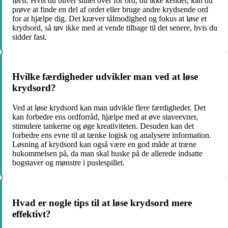
først. Hvis du bliver stillet over for ord, du ikke kender, kan du
prøve at finde en del af ordet eller bruge andre krydsende ord
for at hjælpe dig. Det kræver tålmodighed og fokus at løse et
krydsord, så tøv ikke med at vende tilbage til det senere, hvis du
sidder fast.
Hvilke færdigheder udvikler man ved at løse
krydsord?
Ved at løse krydsord kan man udvikle flere færdigheder. Det
kan forbedre ens ordforråd, hjælpe med at øve staveevner,
stimulere tankerne og øge kreativiteten. Desuden kan det
forbedre ens evne til at tænke logisk og analysere information.
Løsning af krydsord kan også være en god måde at træne
hukommelsen på, da man skal huske på de allerede indsatte
bogstaver og mønstre i puslespillet.
Hvad er nogle tips til at løse krydsord mere
effektivt?