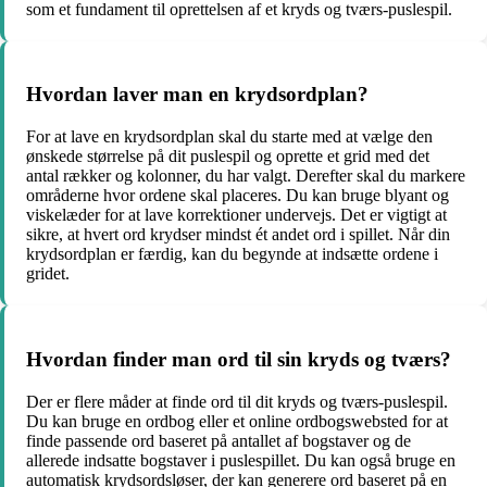
som et fundament til oprettelsen af et kryds og tværs-puslespil.
Hvordan laver man en krydsordplan?
For at lave en krydsordplan skal du starte med at vælge den
ønskede størrelse på dit puslespil og oprette et grid med det
antal rækker og kolonner, du har valgt. Derefter skal du markere
områderne hvor ordene skal placeres. Du kan bruge blyant og
viskelæder for at lave korrektioner undervejs. Det er vigtigt at
sikre, at hvert ord krydser mindst ét andet ord i spillet. Når din
krydsordplan er færdig, kan du begynde at indsætte ordene i
gridet.
Hvordan finder man ord til sin kryds og tværs?
Der er flere måder at finde ord til dit kryds og tværs-puslespil.
Du kan bruge en ordbog eller et online ordbogswebsted for at
finde passende ord baseret på antallet af bogstaver og de
allerede indsatte bogstaver i puslespillet. Du kan også bruge en
automatisk krydsordsløser, der kan generere ord baseret på en