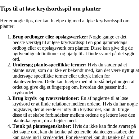
Tips til at løse krydsordsspil om planter
Her er nogle tips, der kan hjælpe dig med at løse krydsordsspil om
planter:
Brug ordbøger eller opslagsværker:
Nogle gange er det
bedste værktøj til at løse krydsordsspil en god gammeldags
ordbog eller et opslagsværk om planter. Disse kan give dig de
nødvendige definitioner og hjælp til at finde svaret på det søgte
ord.
Undersøg plante-specifikke termer:
Hvis du støder på et
plante-navn, som du ikke er bekendt med, kan det være nyttigt at
undersøge specifikke termer eller udtryk inden for
planteverdenen. Dette kan hjælpe med at forstå betydningen af
ordet og give dig et fingerpeg om, hvordan det passer ind i
krydsordet.
Brug kryds- og tværsrelationer:
En af nøglerne til at løse
krydsord er at finde relationer mellem ordene. Hvis du har nogle
bogstaver, der allerede er udfyldt i krydsordet, kan du bruge
disse til at skabe forbindelser mellem ordene og lettere løse den
plante-kategori, du arbejder med.
Tænk på planteegenskaber:
Hvis du ikke kan finde svaret på
det søgte ord, kan du tænke på generelle planteegenskaber, der
kan passe ind i krydsordet. For eksempel kan du tænke på ord