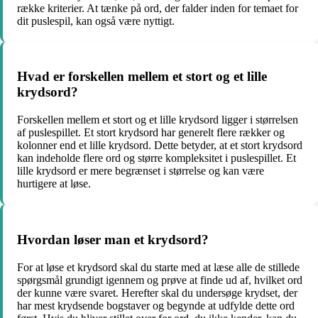
række kriterier. At tænke på ord, der falder inden for temaet for
dit puslespil, kan også være nyttigt.
Hvad er forskellen mellem et stort og et lille
krydsord?
Forskellen mellem et stort og et lille krydsord ligger i størrelsen
af puslespillet. Et stort krydsord har generelt flere rækker og
kolonner end et lille krydsord. Dette betyder, at et stort krydsord
kan indeholde flere ord og større kompleksitet i puslespillet. Et
lille krydsord er mere begrænset i størrelse og kan være
hurtigere at løse.
Hvordan løser man et krydsord?
For at løse et krydsord skal du starte med at læse alle de stillede
spørgsmål grundigt igennem og prøve at finde ud af, hvilket ord
der kunne være svaret. Herefter skal du undersøge krydset, der
har mest krydsende bogstaver og begynde at udfylde dette ord