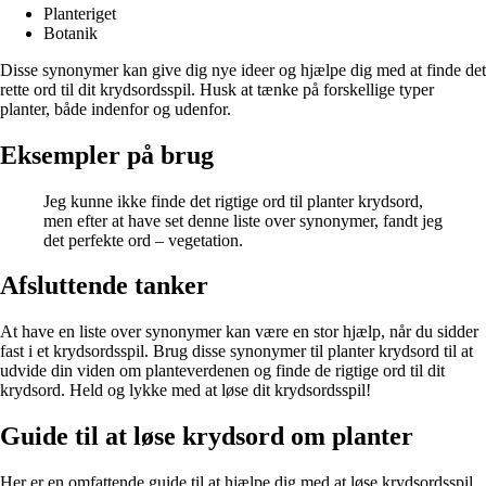
Planteriget
Botanik
Disse synonymer kan give dig nye ideer og hjælpe dig med at finde det
rette ord til dit krydsordsspil. Husk at tænke på forskellige typer
planter, både indenfor og udenfor.
Eksempler på brug
Jeg kunne ikke finde det rigtige ord til planter krydsord,
men efter at have set denne liste over synonymer, fandt jeg
det perfekte ord – vegetation.
Afsluttende tanker
At have en liste over synonymer kan være en stor hjælp, når du sidder
fast i et krydsordsspil. Brug disse synonymer til planter krydsord til at
udvide din viden om planteverdenen og finde de rigtige ord til dit
krydsord. Held og lykke med at løse dit krydsordsspil!
Guide til at løse krydsord om planter
Her er en omfattende guide til at hjælpe dig med at løse krydsordsspil