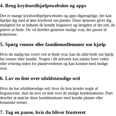
4. Brug krydsordhjælpewebsites og apps
Der er mange krydsordhjælpewebsites og apps tilgængelige, der kan
hjælpe dig med at løse krydsord om planter. Disse tjenester giver dig
mulighed for at indtaste de kendte bogstaver og længden af ​​det ord, du
prøver at finde. De vil derefter generere mulige svar, der passer til
kriterierne.
5. Spørg venner eller familiemedlemmer om hjælp
Hvis du stadig har svært ved at finde svar, kan du altid bede om hjælp
fra venner eller familie. Nogen i dit netværk kan måske have viden
eller erfaring inden for planteverdenen og kan komme med mulige
svar.
6. Lav en liste over ufuldstændige ord
Hvis du har ufuldstændige ord, hvor du kun kender nogle af
bogstaverne, skal du lave en liste over de mulige kombinationer. Prøv
derefter at matche disse kombinationer med kendte planter eller
botaniske termer.
7. Tag en pause, hvis du bliver frustreret