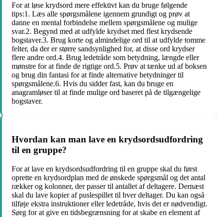
For at løse krydsord mere effektivt kan du bruge følgende
tips:1. Læs alle spørgsmålene igennem grundigt og prøv at
danne en mental forbindelse mellem spørgsmålene og mulige
svar.2. Begynd med at udfylde krydset med flest krydsende
bogstaver.3. Brug korte og almindelige ord til at udfylde tomme
felter, da der er større sandsynlighed for, at disse ord krydser
flere andre ord.4. Brug ledetråde som betydning, længde eller
mønstre for at finde de rigtige ord.5. Prøv at tænke ud af boksen
og brug din fantasi for at finde alternative betydninger til
spørgsmålene.6. Hvis du sidder fast, kan du bruge en
anagramløser til at finde mulige ord baseret på de tilgængelige
bogstaver.
Hvordan kan man lave en krydsordsudfordring
til en gruppe?
For at lave en krydsordsudfordring til en gruppe skal du først
oprette en krydsordplan med de ønskede spørgsmål og det antal
rækker og kolonner, der passer til antallet af deltagere. Dernæst
skal du lave kopier af puslespillet til hver deltager. Du kan også
tilføje ekstra instruktioner eller ledetråde, hvis det er nødvendigt.
Sørg for at give en tidsbegrænsning for at skabe en element af