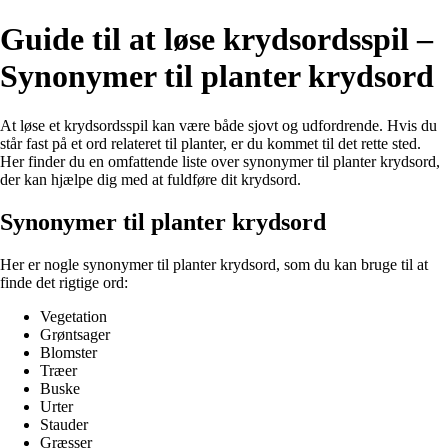
Guide til at løse krydsordsspil –
Synonymer til planter krydsord
At løse et krydsordsspil kan være både sjovt og udfordrende. Hvis du
står fast på et ord relateret til planter, er du kommet til det rette sted.
Her finder du en omfattende liste over synonymer til planter krydsord,
der kan hjælpe dig med at fuldføre dit krydsord.
Synonymer til planter krydsord
Her er nogle synonymer til planter krydsord, som du kan bruge til at
finde det rigtige ord:
Vegetation
Grøntsager
Blomster
Træer
Buske
Urter
Stauder
Græsser