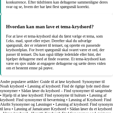
konkurrence. Efter tidsfristen kan deltagerne sammenligne deres
svar og se, hvem der har løst flest spørgsmål korrekt.
Hvordan kan man lave et tema-krydsord?
For at lave et tema-krydsord skal du først vælge et tema, som
f.eks. mad, sport eller rejser. Derefter skal du udvælge
spørgsmål, der er relateret til temaet, og oprette en passende
krydsordplan. For hvert spørgsmål skal svaret være et ord, der
passer til temaet. Du kan også tilføje ledetråde eller hint, der
hjælper deltagerne med at finde svarene. Et tema-krydsord kan
være en sjov måde at engagere deltagerne og sætte deres viden
om et bestemt emne på prøve.
Andre populære artikler:
Guide til at løse krydsord: Synonymer til
Noah krydsord
•
Løsning af krydsord: Find de rigtige lyde med disse
synonymer
•
Sådan løser du krydsord – Find synonymer til sangerinde
•
Hjælp til at løse krydsord: Find synonyme til hulrum
•
Løsning af
krydsord: Find synonymer til beværtning
•
Løsning af Krydsord: Find
Akribi Synonymer og Løsninger
•
Løsning af krydsord: Find synonym
til lava
•
Løsning af Jamaicaner Krydsord
•
Sådan løser du et krydsord