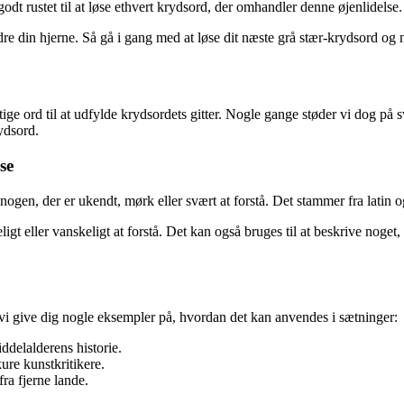
dt rustet til at løse ethvert krydsord, der omhandler denne øjenlidelse.
rdre din hjerne. Så gå i gang med at løse dit næste grå stær-krydsord og
igtige ord til at udfylde krydsordets gitter. Nogle gange støder vi dog på
rydsord.
se
nogen, der er ukendt, mørk eller svært at forstå. Det stammer fra latin og
gt eller vanskeligt at forstå. Det kan også bruges til at beskrive noget, 
l vi give dig nogle eksempler på, hvordan det kan anvendes i sætninger:
ddelalderens historie.
re kunstkritikere.
ra fjerne lande.