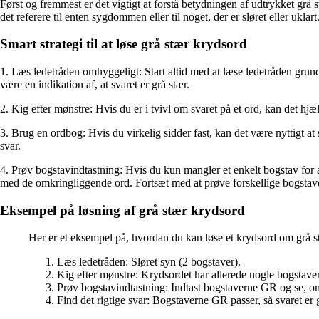
Først og fremmest er det vigtigt at forstå betydningen af udtrykket grå s
det referere til enten sygdommen eller til noget, der er sløret eller ukla
Smart strategi til at løse grå stær krydsord
1. Læs ledetråden omhyggeligt: Start altid med at læse ledetråden grundi
være en indikation af, at svaret er grå stær.
2. Kig efter mønstre: Hvis du er i tvivl om svaret på et ord, kan det hj
3. Brug en ordbog: Hvis du virkelig sidder fast, kan det være nyttigt at
svar.
4. Prøv bogstavindtastning: Hvis du kun mangler et enkelt bogstav for a
med de omkringliggende ord. Fortsæt med at prøve forskellige bogstaver,
Eksempel på løsning af grå stær krydsord
Her er et eksempel på, hvordan du kan løse et krydsord om grå s
Læs ledetråden: Sløret syn (2 bogstaver).
Kig efter mønstre: Krydsordet har allerede nogle bogstaver
Prøv bogstavindtastning: Indtast bogstaverne GR og se, 
Find det rigtige svar: Bogstaverne GR passer, så svaret er g