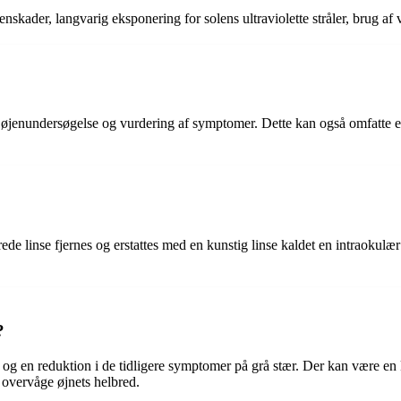
 øjenskader, langvarig eksponering for solens ultraviolette stråler, brug
jenundersøgelse og vurdering af symptomer. Dette kan også omfatte en 
rede linse fjernes og erstattes med en kunstig linse kaldet en intraokul
?
 og en reduktion i de tidligere symptomer på grå stær. Der kan være en
t overvåge øjnets helbred.