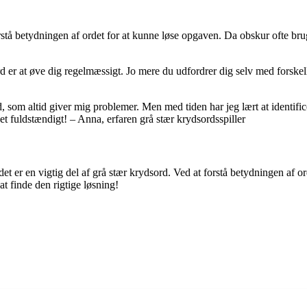
orstå betydningen af ordet for at kunne løse opgaven. Da obskur ofte brug
d er at øve dig regelmæssigt. Jo mere du udfordrer dig selv med forskelli
ord, som altid giver mig problemer. Men med tiden har jeg lært at identif
et fuldstændigt! – Anna, erfaren grå stær krydsordsspiller
det er en vigtig del af grå stær krydsord. Ved at forstå betydningen af o
at finde den rigtige løsning!