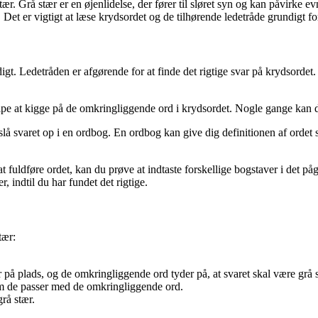
tær. Grå stær er en øjenlidelse, der fører til sløret syn og kan påvirke e
rt. Det er vigtigt at læse krydsordet og de tilhørende ledetråde grundigt f
gt. Ledetråden er afgørende for at finde det rigtige svar på krydsordet.
ælpe at kigge på de omkringliggende ord i krydsordet. Nogle gange kan der
 slå svaret op i en ordbog. En ordbog kan give dig definitionen af ordet 
t fuldføre ordet, kan du prøve at indtaste forskellige bogstaver i det 
 indtil du har fundet det rigtige.
tær:
 på plads, og de omkringliggende ord tyder på, at svaret skal være grå s
om de passer med de omkringliggende ord.
rå stær.