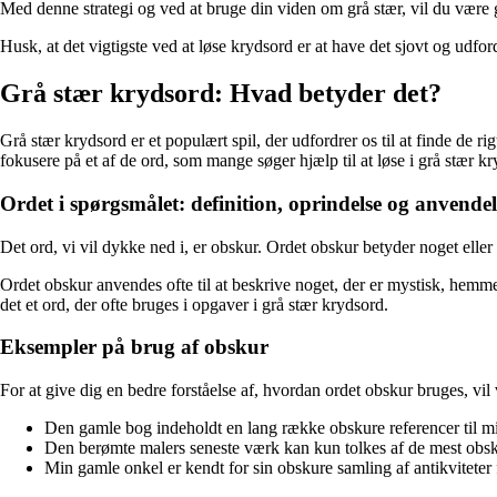
Med denne strategi og ved at bruge din viden om grå stær, vil du være go
Husk, at det vigtigste ved at løse krydsord er at have det sjovt og udfo
Grå stær krydsord: Hvad betyder det?
Grå stær krydsord er et populært spil, der udfordrer os til at finde de r
fokusere på et af de ord, som mange søger hjælp til at løse i grå stær k
Ordet i spørgsmålet: definition, oprindelse og anvendel
Det ord, vi vil dykke ned i, er obskur. Ordet obskur betyder noget eller 
Ordet obskur anvendes ofte til at beskrive noget, der er mystisk, hemmeli
det et ord, der ofte bruges i opgaver i grå stær krydsord.
Eksempler på brug af obskur
For at give dig en bedre forståelse af, hvordan ordet obskur bruges, vi
Den gamle bog indeholdt en lang række obskure referencer til mi
Den berømte malers seneste værk kan kun tolkes af de mest obsku
Min gamle onkel er kendt for sin obskure samling af antikviteter f