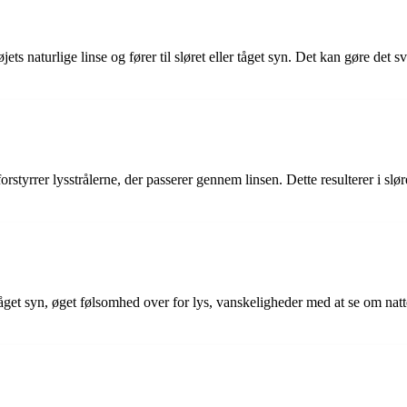
s naturlige linse og fører til sløret eller tåget syn. Det kan gøre det sv
forstyrrer lysstrålerne, der passerer gennem linsen. Dette resulterer i sl
tåget syn, øget følsomhed over for lys, vanskeligheder med at se om na