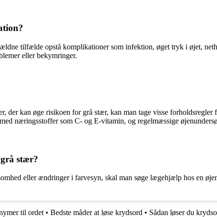
ation?
jældne tilfælde opstå komplikationer som infektion, øget tryk i øjet, neth
oblemer eller bekymringer.
r, der kan øge risikoen for grå stær, kan man tage visse forholdsregler fo
ost med næringsstoffer som C- og E-vitamin, og regelmæssige øjenundersø
grå stær?
somhed eller ændringer i farvesyn, skal man søge lægehjælp hos en øjenl
nymer til ordet
•
Bedste måder at løse krydsord
•
Sådan løser du krydso