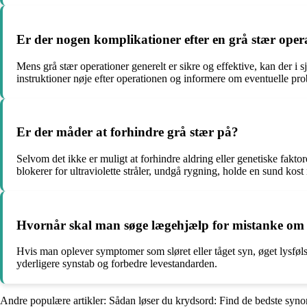
Er der nogen komplikationer efter en grå stær oper
Mens grå stær operationer generelt er sikre og effektive, kan der i s
instruktioner nøje efter operationen og informere om eventuelle pr
Er der måder at forhindre grå stær på?
Selvom det ikke er muligt at forhindre aldring eller genetiske faktore
blokerer for ultraviolette stråler, undgå rygning, holde en sund k
Hvornår skal man søge lægehjælp for mistanke om 
Hvis man oplever symptomer som sløret eller tåget syn, øget lysføl
yderligere synstab og forbedre levestandarden.
Andre populære artikler:
Sådan løser du krydsord: Find de bedste syno