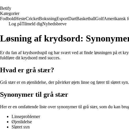
B
etify
Kategorier
Fodbold
Heste
Cricket
Boksning
Esport
Dart
Basketball
Golf
Amerikansk f
Log på
Tilmeld dig
Nyhedsbreve
Løsning af krydsord: Synonymer 
Er du fan af krydsordsspil og har svært ved at finde løsningen på et kry
fuldføre dit krydsord med succes.
Hvad er grå stær?
Grå stær er en øjenlidelse, der påvirker øjets linse og fører til sløret syn
Synonymer til grå stær
Her er en omfattende liste over synonymer til grå stær, som du kan bruge
Linseproblemer
Øjenlidelse
Sløret syn