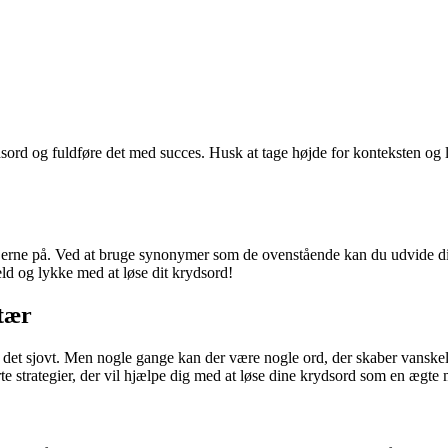
ydsord og fuldføre det med succes. Husk at tage højde for konteksten og
erne på. Ved at bruge synonymer som de ovenstående kan du udvide dit 
eld og lykke med at løse dit krydsord!
tær
 det sjovt. Men nogle gange kan der være nogle ord, der skaber vanskeli
e strategier, der vil hjælpe dig med at løse dine krydsord som en ægte 