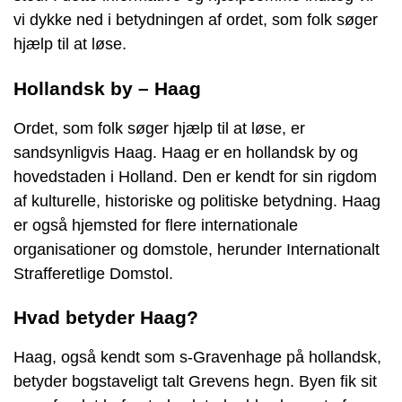
vi dykke ned i betydningen af ordet, som folk søger
hjælp til at løse.
Hollandsk by – Haag
Ordet, som folk søger hjælp til at løse, er
sandsynligvis Haag. Haag er en hollandsk by og
hovedstaden i Holland. Den er kendt for sin rigdom
af kulturelle, historiske og politiske betydning. Haag
er også hjemsted for flere internationale
organisationer og domstole, herunder Internationalt
Strafferetlige Domstol.
Hvad betyder Haag?
Haag, også kendt som s-Gravenhage på hollandsk,
betyder bogstaveligt talt Grevens hegn. Byen fik sit