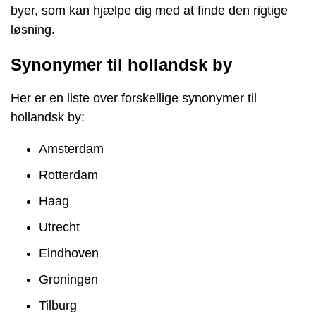
byer, som kan hjælpe dig med at finde den rigtige
løsning.
Synonymer til hollandsk by
Her er en liste over forskellige synonymer til
hollandsk by:
Amsterdam
Rotterdam
Haag
Utrecht
Eindhoven
Groningen
Tilburg