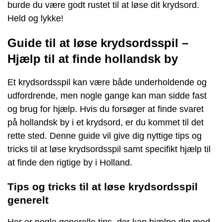
burde du være godt rustet til at løse dit krydsord.
Held og lykke!
Guide til at løse krydsordsspil –
Hjælp til at finde hollandsk by
Et krydsordsspil kan være både underholdende og
udfordrende, men nogle gange kan man sidde fast
og brug for hjælp. Hvis du forsøger at finde svaret
på hollandsk by i et krydsord, er du kommet til det
rette sted. Denne guide vil give dig nyttige tips og
tricks til at løse krydsordsspil samt specifikt hjælp til
at finde den rigtige by i Holland.
Tips og tricks til at løse krydsordsspil
generelt
Her er nogle generelle tips, der kan hjælpe dig med