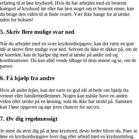
erfaring til at løse krydsord. Hvis du har arbejdet med en bestemt
kategori af krydsord før eller har læst noget om et bestemt emne, kan
du bruge den viden til at finde svaret. Vær ikke bange for at tænke
uden for boksen!
5. Skriv flere mulige svar ned
Når du arbejder med en svær krydsordsopgave, kan det være en god
idé at skrive flere mulige svar ned. Selvom du ikke er sikker på, om de
er korrekte, kan de hjælpe dig med at tænke på andre ord og
kombinationer. Du kan altid vende tilbage til dem senere og se, om de
passer.
6. Få hjælp fra andre
Hvis alt andet fejler, kan det være en god idé at bede om hjælp fra
venner eller familiemedlemmer. Nogen kan måske have en anden
viden eller tænke på en løsning, som du ikke har tænkt på. Sammen
kan I løse opgaven og øge jeres chancer for succes.
7. Øv dig regelmæssigt
Jo mere du øver dig på at løse krydsord, desto bedre bliver du. Prøv at
løse en krydsordsopgave hver dag eller arbejd med en krydsordsbog.