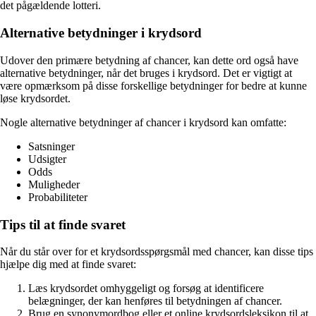
det pågældende lotteri.
Alternative betydninger i krydsord
Udover den primære betydning af chancer, kan dette ord også have
alternative betydninger, når det bruges i krydsord. Det er vigtigt at
være opmærksom på disse forskellige betydninger for bedre at kunne
løse krydsordet.
Nogle alternative betydninger af chancer i krydsord kan omfatte:
Satsninger
Udsigter
Odds
Muligheder
Probabiliteter
Tips til at finde svaret
Når du står over for et krydsordsspørgsmål med chancer, kan disse tips
hjælpe dig med at finde svaret:
Læs krydsordet omhyggeligt og forsøg at identificere
belægninger, der kan henføres til betydningen af chancer.
Brug en synonymordbog eller et online krydsordsleksikon til at