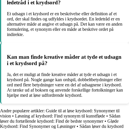
ledetråd i et krydsord?
Et udsagn i et krydsord er en beskrivelse eller definition af et
ord, der skal findes og udfyldes i krydsordet. En ledetråd er en
alternative måde at angive et udsagn på. Det kan være en anden
formulering, et synonym eller en måde at beskrive ordet på
indirekte.
Kan man finde kreative måder at tyde et udsagn
i et krydsord på?
Ja, det er muligt at finde kreative måder at tyde et udsagn i et
krydsord på. Nogle gange kan ordspil, dobbeltbetydninger eller
ord med flere betydninger være en del af udsagnene i krydsord.
At tænke ud af boksen og anvende forskellige fortolkninger kan
hjælpe med at løse udfordrende krydsord.
Andre populære artikler:
Guide til at løse krydsord: Synonymer til
vision
•
Løsning af krydsord: Find synonym til kunstfløde
•
Sådan
løser du fortællende krydsord: Find de bedste synonymer
•
Gløde
Krydsord: Find Synonymer og Løsninger
•
Sådan løser du krydsord