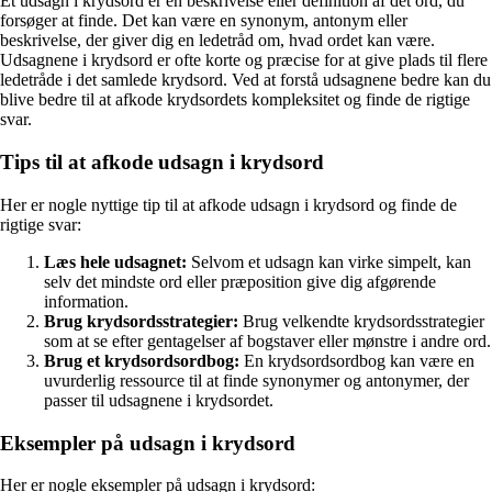
Et udsagn i krydsord er en beskrivelse eller definition af det ord, du
forsøger at finde. Det kan være en synonym, antonym eller
beskrivelse, der giver dig en ledetråd om, hvad ordet kan være.
Udsagnene i krydsord er ofte korte og præcise for at give plads til flere
ledetråde i det samlede krydsord. Ved at forstå udsagnene bedre kan du
blive bedre til at afkode krydsordets kompleksitet og finde de rigtige
svar.
Tips til at afkode udsagn i krydsord
Her er nogle nyttige tip til at afkode udsagn i krydsord og finde de
rigtige svar:
Læs hele udsagnet:
Selvom et udsagn kan virke simpelt, kan
selv det mindste ord eller præposition give dig afgørende
information.
Brug krydsordsstrategier:
Brug velkendte krydsordsstrategier
som at se efter gentagelser af bogstaver eller mønstre i andre ord.
Brug et krydsordsordbog:
En krydsordsordbog kan være en
uvurderlig ressource til at finde synonymer og antonymer, der
passer til udsagnene i krydsordet.
Eksempler på udsagn i krydsord
Her er nogle eksempler på udsagn i krydsord: