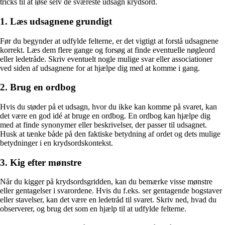
tricks til at løse selv de sværeste udsagn krydsord.
1. Læs udsagnene grundigt
Før du begynder at udfylde felterne, er det vigtigt at forstå udsagnene
korrekt. Læs dem flere gange og forsøg at finde eventuelle nøgleord
eller ledetråde. Skriv eventuelt nogle mulige svar eller associationer
ved siden af udsagnene for at hjælpe dig med at komme i gang.
2. Brug en ordbog
Hvis du støder på et udsagn, hvor du ikke kan komme på svaret, kan
det være en god idé at bruge en ordbog. En ordbog kan hjælpe dig
med at finde synonymer eller beskrivelser, der passer til udsagnet.
Husk at tænke både på den faktiske betydning af ordet og dets mulige
betydninger i en krydsordskontekst.
3. Kig efter mønstre
Når du kigger på krydsordsgridden, kan du bemærke visse mønstre
eller gentagelser i svarordene. Hvis du f.eks. ser gentagende bogstaver
eller stavelser, kan det være en ledetråd til svaret. Skriv ned, hvad du
observerer, og brug det som en hjælp til at udfylde felterne.