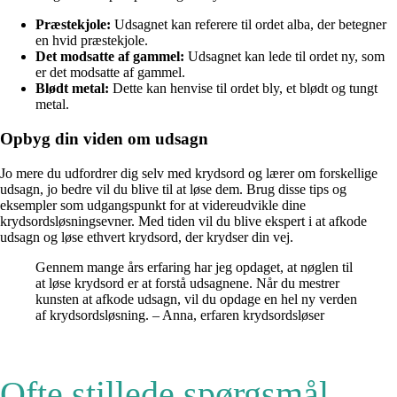
Præstekjole:
Udsagnet kan referere til ordet alba, der betegner
en hvid præstekjole.
Det modsatte af gammel:
Udsagnet kan lede til ordet ny, som
er det modsatte af gammel.
Blødt metal:
Dette kan henvise til ordet bly, et blødt og tungt
metal.
Opbyg din viden om udsagn
Jo mere du udfordrer dig selv med krydsord og lærer om forskellige
udsagn, jo bedre vil du blive til at løse dem. Brug disse tips og
eksempler som udgangspunkt for at videreudvikle dine
krydsordsløsningsevner. Med tiden vil du blive ekspert i at afkode
udsagn og løse ethvert krydsord, der krydser din vej.
Gennem mange års erfaring har jeg opdaget, at nøglen til
at løse krydsord er at forstå udsagnene. Når du mestrer
kunsten at afkode udsagn, vil du opdage en hel ny verden
af krydsordsløsning. – Anna, erfaren krydsordsløser
Ofte stillede spørgsmål