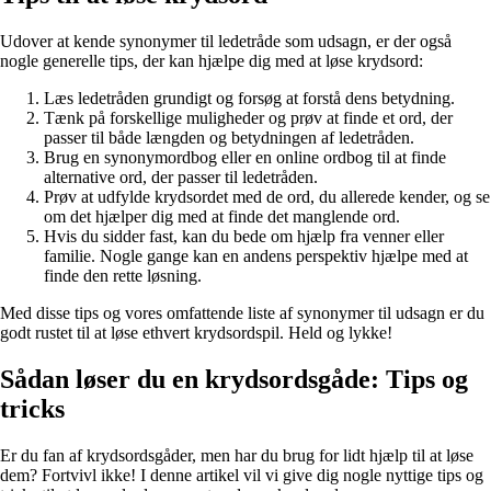
Udover at kende synonymer til ledetråde som udsagn, er der også
nogle generelle tips, der kan hjælpe dig med at løse krydsord:
Læs ledetråden grundigt og forsøg at forstå dens betydning.
Tænk på forskellige muligheder og prøv at finde et ord, der
passer til både længden og betydningen af ledetråden.
Brug en synonymordbog eller en online ordbog til at finde
alternative ord, der passer til ledetråden.
Prøv at udfylde krydsordet med de ord, du allerede kender, og se
om det hjælper dig med at finde det manglende ord.
Hvis du sidder fast, kan du bede om hjælp fra venner eller
familie. Nogle gange kan en andens perspektiv hjælpe med at
finde den rette løsning.
Med disse tips og vores omfattende liste af synonymer til udsagn er du
godt rustet til at løse ethvert krydsordspil. Held og lykke!
Sådan løser du en krydsordsgåde: Tips og
tricks
Er du fan af krydsordsgåder, men har du brug for lidt hjælp til at løse
dem? Fortvivl ikke! I denne artikel vil vi give dig nogle nyttige tips og