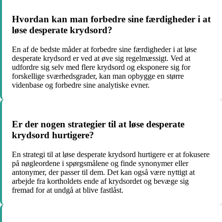
Hvordan kan man forbedre sine færdigheder i at
løse desperate krydsord?
En af de bedste måder at forbedre sine færdigheder i at løse
desperate krydsord er ved at øve sig regelmæssigt. Ved at
udfordre sig selv med flere krydsord og eksponere sig for
forskellige sværhedsgrader, kan man opbygge en større
videnbase og forbedre sine analytiske evner.
Er der nogen strategier til at løse desperate
krydsord hurtigere?
En strategi til at løse desperate krydsord hurtigere er at fokusere
på nøgleordene i spørgsmålene og finde synonymer eller
antonymer, der passer til dem. Det kan også være nyttigt at
arbejde fra kortholdets ende af krydsordet og bevæge sig
fremad for at undgå at blive fastlåst.