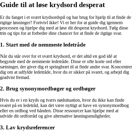
Guide til at løse krydsord desperat
Er du fanget i et svært krydsordspil og har brug for hjælp til at finde de
rigtige løsninger? Fortvivl ikke! Vi er her for at guide dig igennem
processen og hjælpe dig med at løse dit desperat krydsord. Følg disse
trin og tips for at forbedre dine chancer for at finde de rigtige svar.
1. Start med de nemmeste ledetråde
Når du står over for et svært krydsord, er det altid en god idé at
begynde med de nemmeste ledetråde. Disse er ofte korte ord eller
sætninger, der giver dig et springbræt til at finde andre svar. Koncentrer
dig om at udfylde ledetråde, hvor du er sikker på svaret, og arbejd dig
gradvist fremad.
2. Brug synonymordbøger og ordbøger
Hvis du er i en kryds og tværs nødsituation, hvor du ikke kan finde
svaret på en ledetråd, kan det være nyttigt at have en synonymordbog
eller en ordbog ved hånden. Disse ressourcer kan hjælpe med at
udvide dit ordforråd og give alternative løsningsmuligheder.
3. Lav krydsreferencer