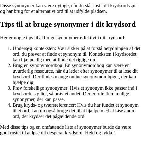
Disse synonymer kan være nyttige, når du står fast i dit krydsordsspil
og har brug for et alternativt ord til at udfylde pladsen.
Tips til at bruge synonymer i dit krydsord
Her er nogle tips til at bruge synonymer effektivt i dit krydsord:
Undersøg konteksten: Vær sikker på at forstå betydningen af det
ord, du prøver at finde et synonym til. Konteksten i krydsordet
kan hjælpe dig med at finde det rigtige ord.
Brug en synonymordbog: En synonymordbog kan være en
uvurderlig ressource, når du leder efter synonymer til at løse dit
krydsord. Der findes mange online synonymordbøger, der kan
hjælpe dig.
Prøv forskellige synonymer: Hvis et synonym ikke passer ind i
krydsordets gitter, så prøv et andet. Der er ofte flere mulige
synonymer, der kan passe.
Brug kryds- og tværsreferencer: Hvis du har fundet et synonym
til et ord, kan du også bruge det til at hjælpe med at løse andre
ord, der krydser det pågældende ord.
Med disse tips og en omfattende liste af synonymer burde du være
godt rustet til at løse dit desperat krydsord. Held og lykke!