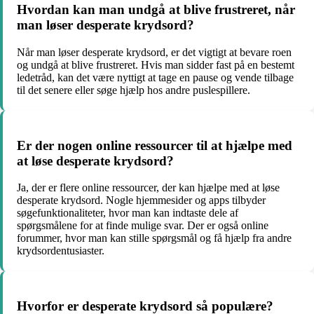
Hvordan kan man undgå at blive frustreret, når
man løser desperate krydsord?
Når man løser desperate krydsord, er det vigtigt at bevare roen
og undgå at blive frustreret. Hvis man sidder fast på en bestemt
ledetråd, kan det være nyttigt at tage en pause og vende tilbage
til det senere eller søge hjælp hos andre puslespillere.
Er der nogen online ressourcer til at hjælpe med
at løse desperate krydsord?
Ja, der er flere online ressourcer, der kan hjælpe med at løse
desperate krydsord. Nogle hjemmesider og apps tilbyder
søgefunktionaliteter, hvor man kan indtaste dele af
spørgsmålene for at finde mulige svar. Der er også online
forummer, hvor man kan stille spørgsmål og få hjælp fra andre
krydsordentusiaster.
Hvorfor er desperate krydsord så populære?